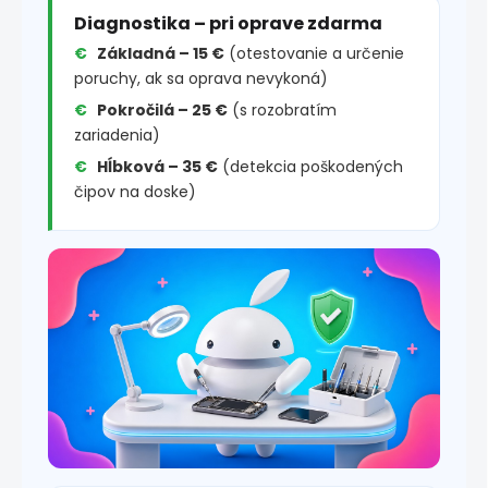
Diagnostika – pri oprave zdarma
Základná – 15 €
(otestovanie a určenie
poruchy, ak sa oprava nevykoná)
Pokročilá – 25 €
(s rozobratím
zariadenia)
Hĺbková – 35 €
(detekcia poškodených
čipov na doske)