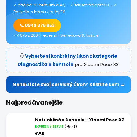
✓
originál a Premium diely ·
✓
záruka na opravu ·
✓
Packeta zdarma z celej SK
📞 0949 376 962
⭐ 4,8/5 z 200+ recenzií · Dénešova 8, Košice
👇
Vyberte si konkrétny úkon z kategórie
Diagnostika a kontrola
pre Xiaomi Poco X3.
Nenašli ste svoj servisný úkon? Kliknite sem →
Najpredávanejšie
Nefunkčné slúchadlo - Xiaomi Poco X3
EXPRESNÝ SERVIS
(>5 KS)
€56