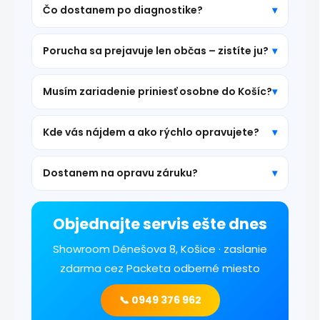
Čo dostanem po diagnostike?
Porucha sa prejavuje len občas – zistíte ju?
Musím zariadenie priniesť osobne do Košíc?
Kde vás nájdem a ako rýchlo opravujete?
Dostanem na opravu záruku?
Objednajte servis ešte dnes
Showroom Dénešova 8, Košice · zaslanie
zdarma cez Packeta odberné miesto
📞 0949 376 962