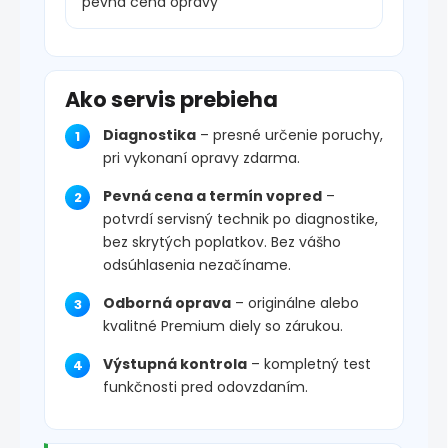
pevná cena opravy
Ako servis prebieha
Diagnostika
– presné určenie poruchy,
pri vykonaní opravy zdarma.
Pevná cena a termín vopred
–
potvrdí servisný technik po diagnostike,
bez skrytých poplatkov. Bez vášho
odsúhlasenia nezačíname.
Odborná oprava
– originálne alebo
kvalitné Premium diely so zárukou.
Výstupná kontrola
– kompletný test
funkčnosti pred odovzdaním.