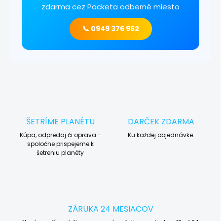
zdarma cez Packeta odberné miesto
📞 0949 376 962
ŠETRÍME PLANÉTU
DARČEK ZDARMA
Kúpa, odpredaj či oprava -
Ku každej objednávke.
spoločne prispejeme k
šetreniu planéty
ZÁRUKA 24 MESIACOV