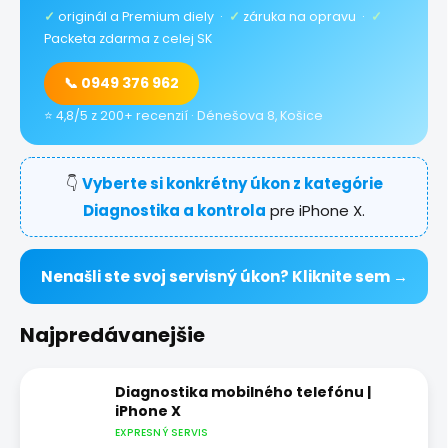
✓
originál a Premium diely ·
✓
záruka na opravu ·
✓
Packeta zdarma z celej SK
📞 0949 376 962
⭐ 4,8/5 z 200+ recenzií · Dénešova 8, Košice
👇
Vyberte si konkrétny úkon z kategórie
Diagnostika a kontrola
pre iPhone X.
Nenašli ste svoj servisný úkon? Kliknite sem →
Najpredávanejšie
Diagnostika mobilného telefónu |
iPhone X
EXPRESNÝ SERVIS