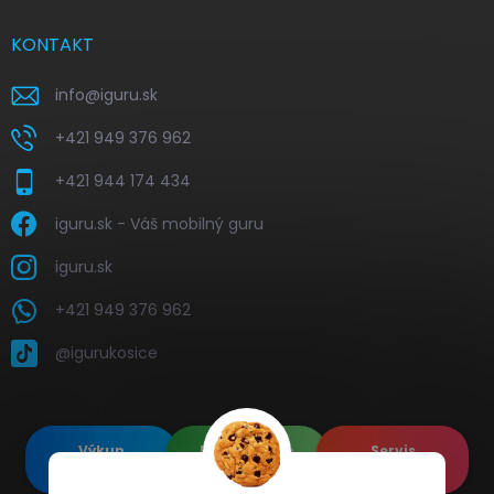
KONTAKT
info
@
iguru.sk
+421 949 376 962
+421 944 174 434
iguru.sk - Váš mobilný guru
iguru.sk
+421 949 376 962
@igurukosice
Výkup
Renovované
Servis
elektroniky
Apple's
elektroniky