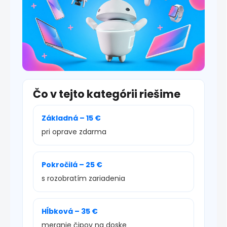
Čo v tejto kategórii riešime
Základná – 15 €
pri oprave zdarma
Pokročilá – 25 €
s rozobratím zariadenia
Hĺbková – 35 €
meranie čipov na doske