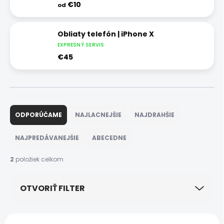
€10
od
Obliaty telefón | iPhone X
EXPRESNÝ SERVIS
€45
R
a
ODPORÚČAME
NAJLACNEJŠIE
NAJDRAHŠIE
d
e
NAJPREDÁVANEJŠIE
ABECEDNE
n
i
2
položiek celkom
e
p
OTVORIŤ FILTER
r
o
d
V
u