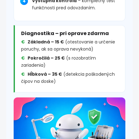
Výstupná kontrola
– kompletný test
funkčnosti pred odovzdaním.
Diagnostika – pri oprave zdarma
Základná – 15 €
(otestovanie a určenie
poruchy, ak sa oprava nevykoná)
Pokročilá – 25 €
(s rozobratím
zariadenia)
Hĺbková – 35 €
(detekcia poškodených
čipov na doske)