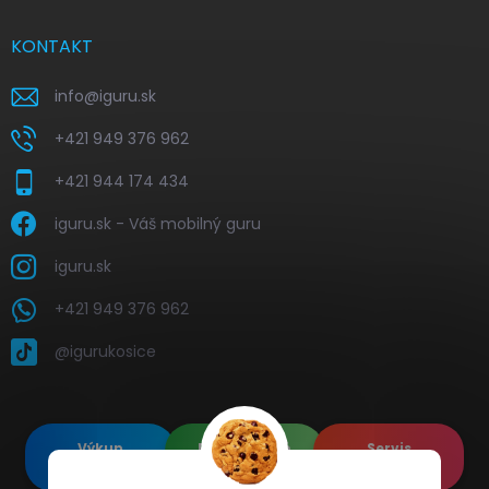
KONTAKT
info
@
iguru.sk
+421 949 376 962
+421 944 174 434
iguru.sk - Váš mobilný guru
iguru.sk
+421 949 376 962
@igurukosice
Výkup
Renovované
Servis
elektroniky
Apple's
elektroniky