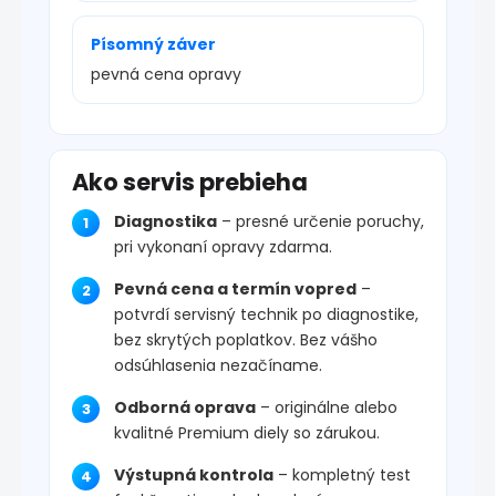
Písomný záver
pevná cena opravy
Ako servis prebieha
Diagnostika
– presné určenie poruchy,
pri vykonaní opravy zdarma.
Pevná cena a termín vopred
–
potvrdí servisný technik po diagnostike,
bez skrytých poplatkov. Bez vášho
odsúhlasenia nezačíname.
Odborná oprava
– originálne alebo
kvalitné Premium diely so zárukou.
Výstupná kontrola
– kompletný test