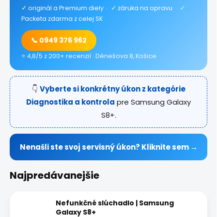
✓
originál a Premium diely ·
✓
záruka na opravu ·
✓
Packeta zdarma z celej SK
📞 0949 376 962
⭐ 4,8/5 z 200+ recenzií · Dénešova 8, Košice
👇
Vyberte si konkrétny úkon z kategórie
Diagnostika a kontrola
pre Samsung Galaxy
S8+.
Nenašli ste svoj servisný úkon? Kliknite sem →
Najpredávanejšie
Nefunkčné slúchadlo | Samsung
Galaxy S8+