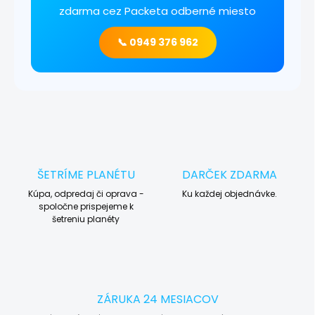
zdarma cez Packeta odberné miesto
📞 0949 376 962
ŠETRÍME PLANÉTU
DARČEK ZDARMA
Kúpa, odpredaj či oprava -
Ku každej objednávke.
spoločne prispejeme k
šetreniu planéty
ZÁRUKA 24 MESIACOV