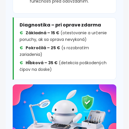
funkčnosti pred odovzdaním.
Diagnostika – pri oprave zdarma
Základná – 15 €
(otestovanie a určenie
poruchy, ak sa oprava nevykoná)
Pokročilá – 25 €
(s rozobratím
zariadenia)
Hĺbková – 35 €
(detekcia poškodených
čipov na doske)