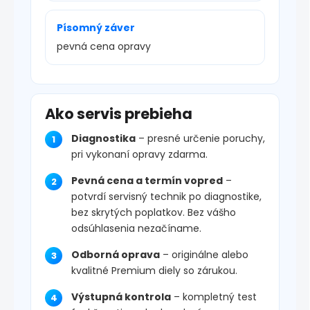
Písomný záver
pevná cena opravy
Ako servis prebieha
Diagnostika
– presné určenie poruchy,
pri vykonaní opravy zdarma.
Pevná cena a termín vopred
–
potvrdí servisný technik po diagnostike,
bez skrytých poplatkov. Bez vášho
odsúhlasenia nezačíname.
Odborná oprava
– originálne alebo
kvalitné Premium diely so zárukou.
Výstupná kontrola
– kompletný test