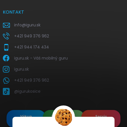
KONTAKT
info
@
iguru.sk
+421 949 376 962
+421 944 174 434
iguru.sk - Váš mobilný guru
iguru.sk
+421 949 376 962
@igurukosice
Výkup
Renovované
Servis
elektroniky
Apple's
elektroniky