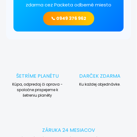
zdarma cez Packeta odberné miesto
📞 0949 376 962
ŠETRÍME PLANÉTU
DARČEK ZDARMA
Kúpa, odpredaj či oprava -
Ku každej objednávke.
spoločne prispejeme k
šetreniu planéty
ZÁRUKA 24 MESIACOV