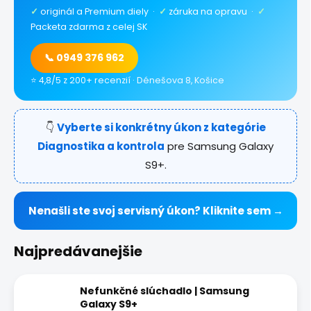
✓
originál a Premium diely ·
✓
záruka na opravu ·
✓
Packeta zdarma z celej SK
📞 0949 376 962
⭐ 4,8/5 z 200+ recenzií · Dénešova 8, Košice
👇
Vyberte si konkrétny úkon z kategórie
Diagnostika a kontrola
pre Samsung Galaxy
S9+.
Nenašli ste svoj servisný úkon? Kliknite sem →
Najpredávanejšie
Nefunkčné slúchadlo | Samsung
Galaxy S9+