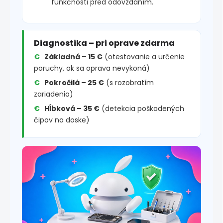
funkčnosti pred odovzdaním.
Diagnostika – pri oprave zdarma
Základná – 15 €
(otestovanie a určenie
poruchy, ak sa oprava nevykoná)
Pokročilá – 25 €
(s rozobratím
zariadenia)
Hĺbková – 35 €
(detekcia poškodených
čipov na doske)