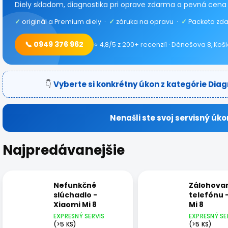
Diely skladom, diagnostika pri oprave zdarma a pevná cena
✓
originál a Premium diely ·
✓
záruka na opravu ·
✓
Packeta zda
📞 0949 376 962
⭐ 4,8/5 z 200+ recenzií · Dénešova 8, Koš
👇
Vyberte si konkrétny úkon z kategórie Diag
Nenašli ste svoj servisný úko
Najpredávanejšie
Nefunkčné
Zálohova
slúchadlo -
telefónu 
Xiaomi Mi 8
Mi 8
EXPRESNÝ SERVIS
EXPRESNÝ SE
(>5 KS)
(>5 KS)