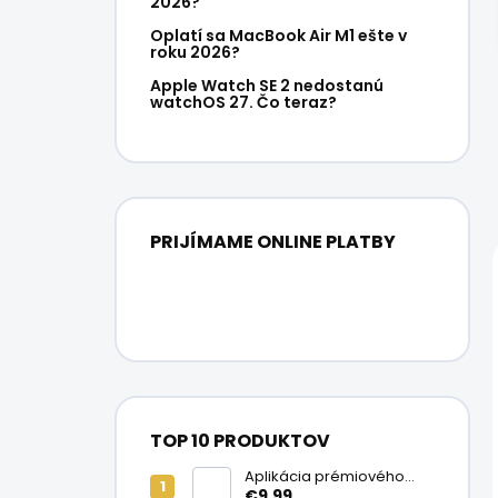
2026?
Oplatí sa MacBook Air M1 ešte v
roku 2026?
Apple Watch SE 2 nedostanú
watchOS 27. Čo teraz?
PRIJÍMAME ONLINE PLATBY
TOP 10 PRODUKTOV
Aplikácia prémiového
ochranného skla na
€9,99