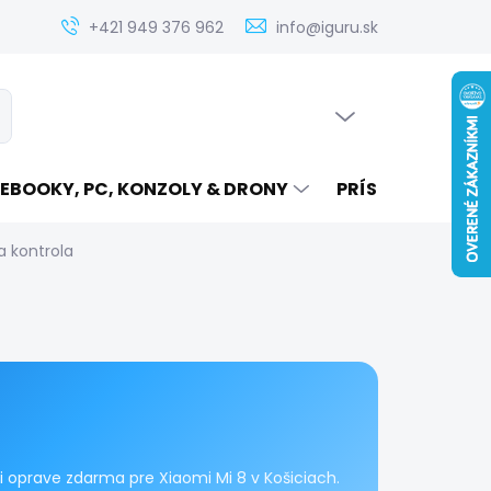
Zistenie ceny servisu elektroniky na iguru.sk
Kontakt
Ak
+421 949 376 962
info@iguru.sk
PRÁZDNY KOŠÍK
ať
NÁKUPNÝ
KOŠÍK
EBOOKY, PC, KONZOLY & DRONY
PRÍSLUŠENSTVO
a kontrola
 oprave zdarma pre Xiaomi Mi 8 v Košiciach.