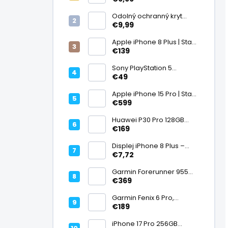
displej
Odolný ochranný kryt
transparentný
€9,99
Apple iPhone 8 Plus | Stav:
Vynikajúci – A
€139
Sony PlayStation 5
DualSense bezdrôtový
€49
ovládač, White | Stav:
Vynikajúci – A
Apple iPhone 15 Pro | Stav:
Vynikajúci – A
€599
Huawei P30 Pro 128GB
Black, Kirin 980, Leica 40
€169
Mpx + 5× optický zoom,
6,47" OLED, IP68 | Stav:
Displej iPhone 8 Plus –
Vynikajúci – A
PREMIUM (lcd)
€7,72
Garmin Forerunner 955
Black, multisport GPS
€369
hodinky, mapy, AMOLED,
batéria 15 dní, ECG,
Garmin Fenix 6 Pro,
ClimbPro
multisport GPS hodinky s
€189
mapami, Pulse Ox, hudba,
batéria až 14 dní, 100m WR
iPhone 17 Pro 256GB