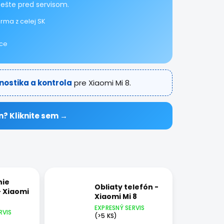
 ešte pred servisom.
rma z celej SK
ice
nostika a kontrola
pre Xiaomi Mi 8.
n? Kliknite sem →
nie
Obliaty telefón -
- Xiaomi
Xiaomi Mi 8
EXPRESNÝ SERVIS
RVIS
(>5 KS)