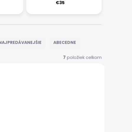
€35
NAJPREDÁVANEJŠIE
ABECEDNE
7
položiek celkom
S00019
XIAOMISRVS00023
 SERVIS
EXPRESNÝ SERVIS