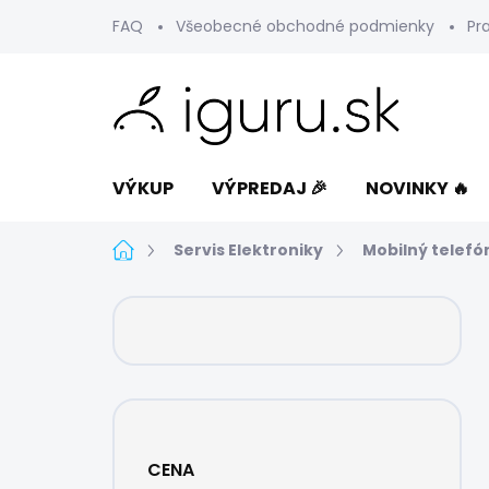
Prejsť
FAQ
Všeobecné obchodné podmienky
Pr
na
obsah
VÝKUP
VÝPREDAJ 🎉
NOVINKY 🔥
Domov
Servis Elektroniky
Mobilný telefó
B
o
č
n
ý
p
a
CENA
n