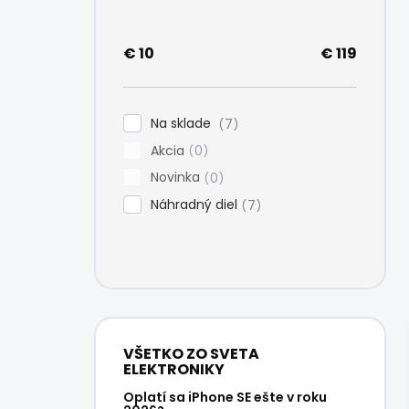
e
l
€
10
€
119
Na sklade
7
Akcia
0
Novinka
0
Náhradný diel
7
VŠETKO ZO SVETA
ELEKTRONIKY
Oplatí sa iPhone SE ešte v roku