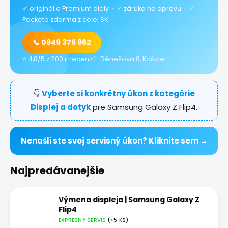
✓
originál a Premium diely ·
✓
záruka na opravu ·
✓
Packeta zdarma z celej SK
📞 0949 376 962
⭐ 4,8/5 z 200+ recenzií · Dénešova 8, Košice
👇
Vyberte si konkrétny úkon z kategórie
Displej a dotyk
pre Samsung Galaxy Z Flip4.
Nenašli ste svoj servisný úkon? Kliknite sem →
Najpredávanejšie
Výmena displeja | Samsung Galaxy Z
Flip4
EXPRESNÝ SERVIS
(>5 KS)