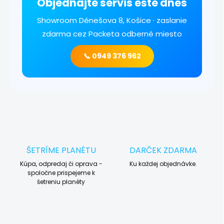
Objednajte servis ešte dnes
Showroom Dénešova 8, Košice · zaslanie
zdarma cez Packeta odberné miesto
📞 0949 376 962
ŠETRÍME PLANÉTU
DARČEK ZDARMA
Kúpa, odpredaj či oprava -
Ku každej objednávke.
spoločne prispejeme k
šetreniu planéty