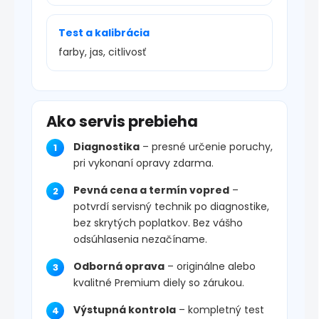
Test a kalibrácia
farby, jas, citlivosť
Ako servis prebieha
Diagnostika
– presné určenie poruchy,
pri vykonaní opravy zdarma.
Pevná cena a termín vopred
–
potvrdí servisný technik po diagnostike,
bez skrytých poplatkov. Bez vášho
odsúhlasenia nezačíname.
Odborná oprava
– originálne alebo
kvalitné Premium diely so zárukou.
Výstupná kontrola
– kompletný test