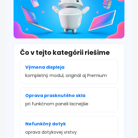
Čo v tejto kategórii riešime
Výmena displeja
kompletný modul, originál aj Premium
Oprava prasknutého skla
pri funkčnom paneli lacnejšie
Nefunkčný dotyk
oprava dotykovej vrstvy