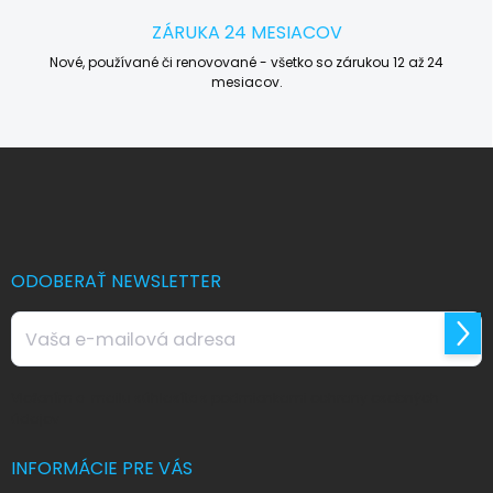
ZÁRUKA 24 MESIACOV
Nové, používané či renovované - všetko so zárukou 12 až 24
mesiacov.
Z
á
p
ä
t
i
ODOBERAŤ NEWSLETTER
e
Prihl
sa
Vložením e-mailu súhlasíte s
podmienkami ochrany osobných
údajov
INFORMÁCIE PRE VÁS