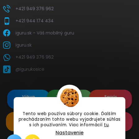
+421 949 376 962
+421 944 174 434
iguru.sk - Váš mobilný guru
iguru.sk
+421 949 376 962
@igurukosice
Výkup
Renovované
Servis
elektroniky
Apple's
elektroniky
Tento web používa súbory cookie. Ďalším
prechádzaním tohto webu vyjadrujete súhlas
Renovované
Doplnkové
Online
Samsung's
Príslušenstvo
Reklamácia
s ich používaním. Viac informácií
tu
.
Nastavenie