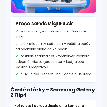
Prečo servis v iguru.sk
záruka na vykonanú prácu aj náhradné
diely
diely skladom v Košiciach – väčšina opráv
na počkanie alebo do 24 hodín
zaslanie zdarma cez ktorékoľvek Packeta
odberné miesto (predplatený kód) alebo
vlastnou prepravou
4,8/5 z 200+ recenzií na Google a Heureka
Časté otázky – Samsung Galaxy
Z Flip4
Koľko stojí oprava displeja na Samsung