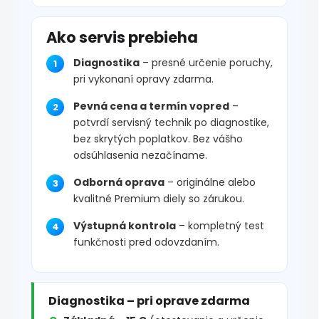
Ako servis prebieha
Diagnostika
– presné určenie poruchy,
pri vykonaní opravy zdarma.
Pevná cena a termín vopred
–
potvrdí servisný technik po diagnostike,
bez skrytých poplatkov. Bez vášho
odsúhlasenia nezačíname.
Odborná oprava
– originálne alebo
kvalitné Premium diely so zárukou.
Výstupná kontrola
– kompletný test
funkčnosti pred odovzdaním.
Diagnostika – pri oprave zdarma