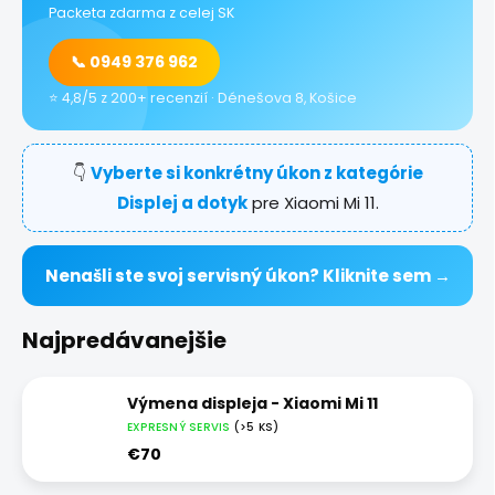
Packeta zdarma z celej SK
📞 0949 376 962
⭐ 4,8/5 z 200+ recenzií · Dénešova 8, Košice
👇
Vyberte si konkrétny úkon z kategórie
Displej a dotyk
pre Xiaomi Mi 11.
Nenašli ste svoj servisný úkon? Kliknite sem →
Najpredávanejšie
Výmena displeja - Xiaomi Mi 11
EXPRESNÝ SERVIS
(>5 KS)
€70