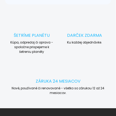
ŠETRÍME PLANÉTU
DARČEK ZDARMA
Kúpa, odpredaj či oprava -
Ku každej objednávke.
spoločne prispejeme k
šetreniu planéty
ZÁRUKA 24 MESIACOV
Nové, používané či renovované - všetko so zárukou 12 až 24
mesiacov.
Z