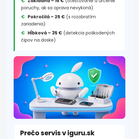
Základná – 15 €
(otestovanie a určenie
poruchy, ak sa oprava nevykoná)
Pokročilá – 25 €
(s rozobratím
zariadenia)
Hĺbková – 35 €
(detekcia poškodených
čipov na doske)
Prečo servis v iguru.sk