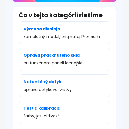
Čo v tejto kategórii riešime
Výmena displeja
kompletný modul, originál aj Premium
Oprava prasknutého skla
pri funkčnom paneli lacnejšie
Nefunkčný dotyk
oprava dotykovej vrstvy
Test a kalibrácia
farby, jas, citlivosť