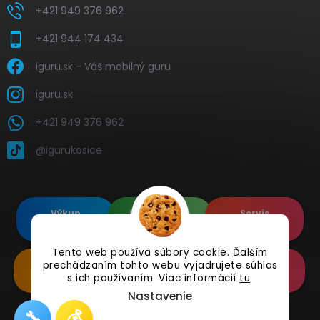
+421 949 376 962
+421 944 174 434
iguru.sk - Váš mobilný guru
iguru.sk
+421 949 376 962
@igurukosice
Výkup
Renovované
Servis
elektroniky
Apple's
elektroniky
Tento web používa súbory cookie. Ďalším
prechádzaním tohto webu vyjadrujete súhlas
Renovované
Doplnkové
Online
Samsung's
Príslušenstvo
Reklamácia
s ich používaním. Viac informácií
tu
.
Nastavenie
🔧
💰