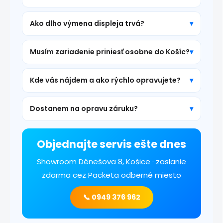
Ako dlho výmena displeja trvá?
Musím zariadenie priniesť osobne do Košíc?
Kde vás nájdem a ako rýchlo opravujete?
Dostanem na opravu záruku?
Objednajte servis ešte dnes
Showroom Dénešova 8, Košice · zaslanie
zdarma cez Packeta odberné miesto
📞 0949 376 962