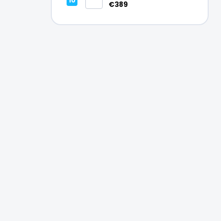
Vynikajúci – A
€389