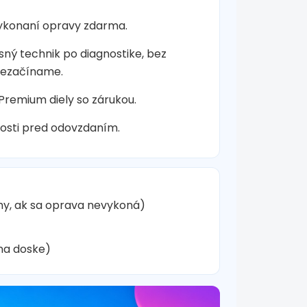
vykonaní opravy zdarma.
sný technik po diagnostike, bez
nezačíname.
 Premium diely so zárukou.
osti pred odovzdaním.
hy, ak sa oprava nevykoná)
na doske)