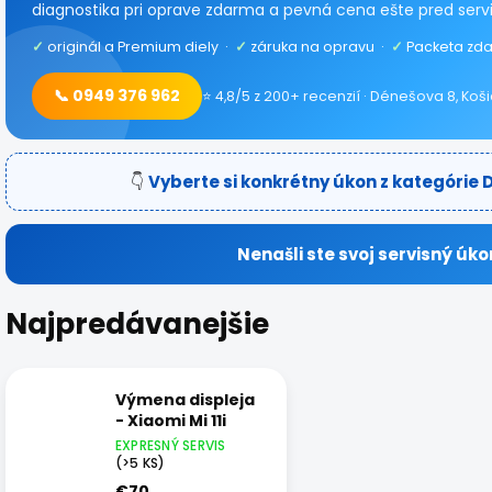
diagnostika pri oprave zdarma a pevná cena ešte pred serv
✓
originál a Premium diely ·
✓
záruka na opravu ·
✓
Packeta zda
📞 0949 376 962
⭐ 4,8/5 z 200+ recenzií · Dénešova 8, Koš
👇
Vyberte si konkrétny úkon z kategórie D
Nenašli ste svoj servisný úko
Najpredávanejšie
Výmena displeja
- Xiaomi Mi 11i
EXPRESNÝ SERVIS
(>5 KS)
€70