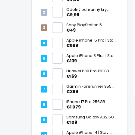
displej
Odolný ochranný kryt
transparentný
€9,99
Sony PlayStation 5
DualSense bezdrôtový
€49
ovládač, White | Stav:
Vynikajúci – A
Apple iPhone 15 Pro | Stav:
Vynikajúci – A
€599
Apple iPhone 8 Plus | Stav:
Vynikajúci – A
€139
Huawei P30 Pro 128GB
Black, Kirin 980, Leica 40
€169
Mpx + 5× optický zoom,
6,47" OLED, IP68 | Stav:
Garmin Forerunner 955
Vynikajúci – A
Black, multisport GPS
€369
hodinky, mapy, AMOLED,
batéria 15 dní, ECG,
iPhone 17 Pro 256GB
ClimbPro
Cosmic Orange | Stav:
€1 079
Ako nový – A+
Samsung Galaxy A32 5G |
Stav: Vynikajúci – A
€109
Apple iPhone 14 | Stav: