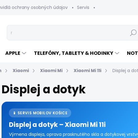
avidlá ochrany osobných údajov
Servis
Vrátenie tovaru
Hľad
APPLE
TELEFÓNY, TABLETY & HODINKY
NOT
n
Xiaomi
Xiaomi Mi
Xiaomi Mi 11i
Displej a do
Displej a dotyk
📱 SERVIS MOBILOV KOŠICE
Displej a dotyk – Xiaomi Mi 11i
Výmena displeja, oprava prasknutého skla a dotykovej vrstvy 