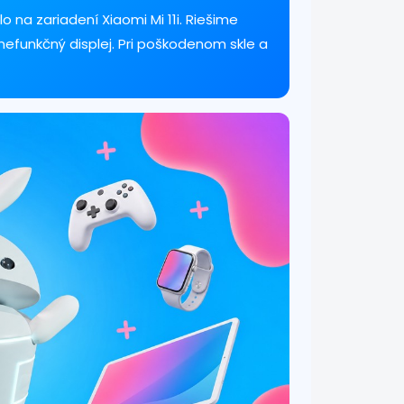
o na zariadení Xiaomi Mi 11i. Riešime
 nefunkčný displej. Pri poškodenom skle a