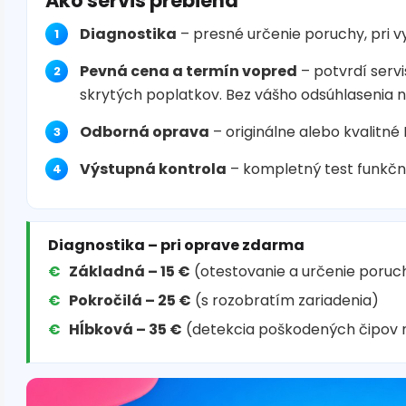
Ako servis prebieha
Diagnostika
– presné určenie poruchy, pri 
Pevná cena a termín vopred
– potvrdí servi
skrytých poplatkov. Bez vášho odsúhlasenia 
Odborná oprava
– originálne alebo kvalitné
Výstupná kontrola
– kompletný test funkčn
Diagnostika – pri oprave zdarma
Základná – 15 €
(otestovanie a určenie poruc
Pokročilá – 25 €
(s rozobratím zariadenia)
Hĺbková – 35 €
(detekcia poškodených čipov 