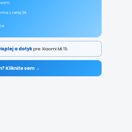
isom.
rma z celej SK
ice
isplej a dotyk
pre Xiaomi Mi 11i.
n? Kliknite sem →