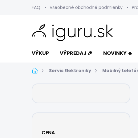
Prejsť
FAQ
Všeobecné obchodné podmienky
Pr
na
obsah
VÝKUP
VÝPREDAJ 🎉
NOVINKY 🔥
Domov
Servis Elektroniky
Mobilný telefó
B
o
č
n
ý
p
a
CENA
n