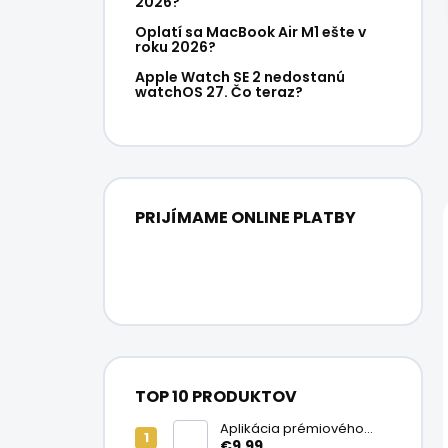
2026?
Oplatí sa MacBook Air M1 ešte v
roku 2026?
Apple Watch SE 2 nedostanú
watchOS 27. Čo teraz?
PRIJÍMAME ONLINE PLATBY
TOP 10 PRODUKTOV
Aplikácia prémiového
ochranného skla na
€9,99