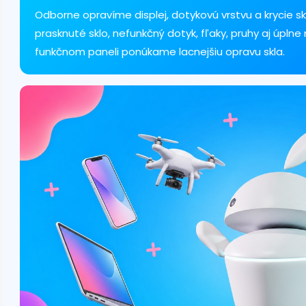
a
c
Odborne opravíme displej, dotykovú vrstvu a krycie skl
i
prasknuté sklo, nefunkčný dotyk, fľaky, pruhy aj úplne
e
funkčnom paneli ponúkame lacnejšiu opravu skla.
p
r
v
k
y
v
ý
p
i
s
u