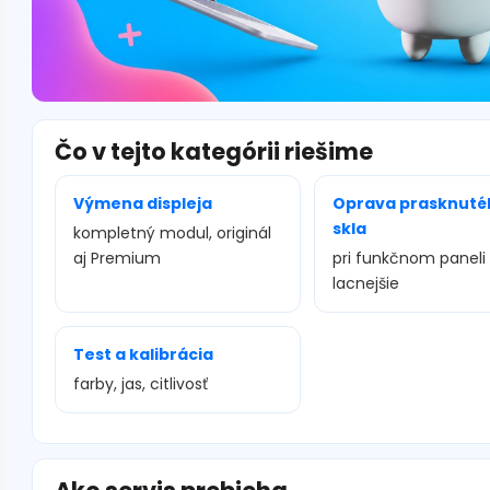
Čo v tejto kategórii riešime
Výmena displeja
Oprava prasknuté
skla
kompletný modul, originál
aj Premium
pri funkčnom paneli
lacnejšie
Test a kalibrácia
farby, jas, citlivosť