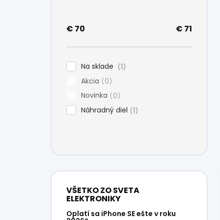
e
l
€
70
€
71
Na sklade
1
Akcia
0
Novinka
0
Náhradný diel
1
VŠETKO ZO SVETA
ELEKTRONIKY
Oplatí sa iPhone SE ešte v roku