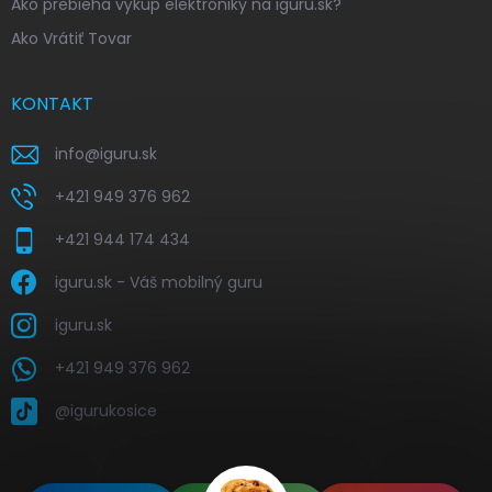
Ako prebieha výkup elektroniky na iguru.sk?
Ako Vrátiť Tovar
KONTAKT
info
@
iguru.sk
+421 949 376 962
+421 944 174 434
iguru.sk - Váš mobilný guru
iguru.sk
+421 949 376 962
@igurukosice