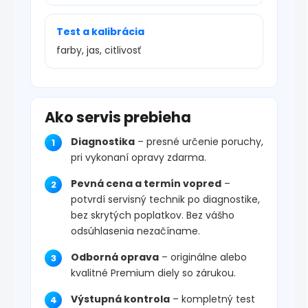
Test a kalibrácia
farby, jas, citlivosť
Ako servis prebieha
Diagnostika
– presné určenie poruchy,
pri vykonaní opravy zdarma.
Pevná cena a termín vopred
–
potvrdí servisný technik po diagnostike,
bez skrytých poplatkov. Bez vášho
odsúhlasenia nezačíname.
Odborná oprava
– originálne alebo
kvalitné Premium diely so zárukou.
Výstupná kontrola
– kompletný test