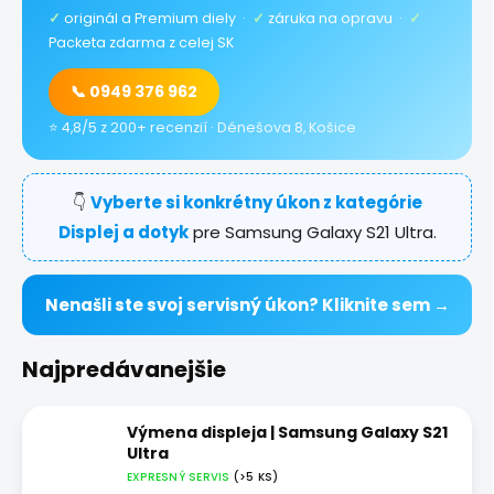
✓
originál a Premium diely ·
✓
záruka na opravu ·
✓
Packeta zdarma z celej SK
📞 0949 376 962
⭐ 4,8/5 z 200+ recenzií · Dénešova 8, Košice
👇
Vyberte si konkrétny úkon z kategórie
Displej a dotyk
pre Samsung Galaxy S21 Ultra.
Nenašli ste svoj servisný úkon? Kliknite sem →
Najpredávanejšie
Výmena displeja | Samsung Galaxy S21
Ultra
EXPRESNÝ SERVIS
(>5 KS)