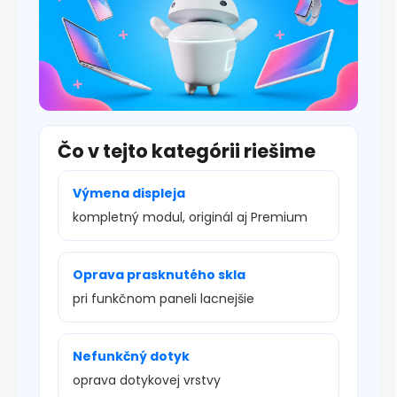
Čo v tejto kategórii riešime
Výmena displeja
kompletný modul, originál aj Premium
Oprava prasknutého skla
pri funkčnom paneli lacnejšie
Nefunkčný dotyk
oprava dotykovej vrstvy