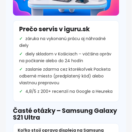
Prečo servis v iguru.sk
záruka na vykonanú prácu aj náhradné
diely
diely skladom v Košiciach – väčšina opráv
na počkanie alebo do 24 hodín
zaslanie zdarma cez ktorékoľvek Packeta
odberné miesto (predplatený kód) alebo
vlastnou prepravou
4,8/5 z 200+ recenzií na Google a Heureka
Časté otázky – Samsung Galaxy
S21 Ultra
Koľko stojí oprava displeja na Samsung