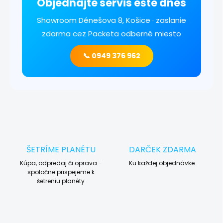
Objednajte servis ešte dnes
Showroom Dénešova 8, Košice · zaslanie
zdarma cez Packeta odberné miesto
📞 0949 376 962
ŠETRÍME PLANÉTU
DARČEK ZDARMA
Kúpa, odpredaj či oprava -
Ku každej objednávke.
spoločne prispejeme k
šetreniu planéty