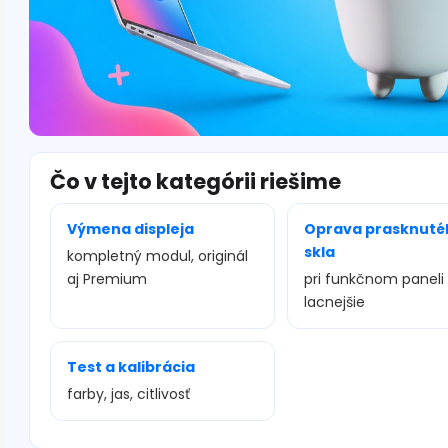
Čo v tejto kategórii riešime
Výmena displeja
Oprava prasknuté
skla
kompletný modul, originál
aj Premium
pri funkčnom paneli
lacnejšie
Test a kalibrácia
farby, jas, citlivosť