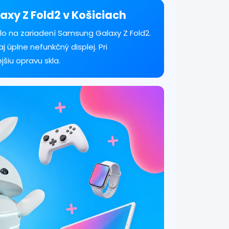
axy Z Fold2 v Košiciach
klo na zariadení Samsung Galaxy Z Fold2.
j úplne nefunkčný displej. Pri
iu opravu skla.