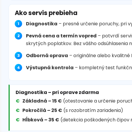
Ako servis prebieha
Diagnostika
– presné určenie poruchy, pri 
Pevná cena a termín vopred
– potvrdí servi
skrytých poplatkov. Bez vášho odsúhlasenia 
Odborná oprava
– originálne alebo kvalitné
Výstupná kontrola
– kompletný test funkčn
Diagnostika – pri oprave zdarma
Základná – 15 €
(otestovanie a určenie poruc
Pokročilá – 25 €
(s rozobratím zariadenia)
Hĺbková – 35 €
(detekcia poškodených čipov 