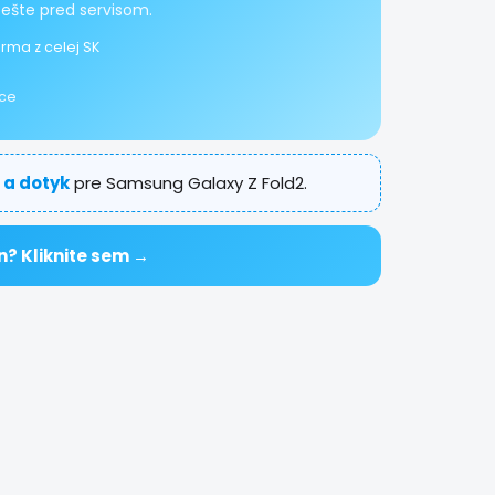
 ešte pred servisom.
rma z celej SK
ice
 a dotyk
pre Samsung Galaxy Z Fold2.
n? Kliknite sem →