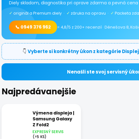
Diely skladom, diagnostika pri oprave zdarma a pevná cena
✓
originál a Premium diely ·
✓
záruka na opravu ·
✓
Packeta zda
📞 0949 376 962
⭐ 4,8/5 z 200+ recenzií · Dénešova 8, Koš
👇
Vyberte si konkrétny úkon z kategórie Displej
Nenašli ste svoj servisný úko
Najpredávanejšie
Výmena displeja |
Samsung Galaxy
Z Fold2
EXPRESNÝ SERVIS
(>5 KS)