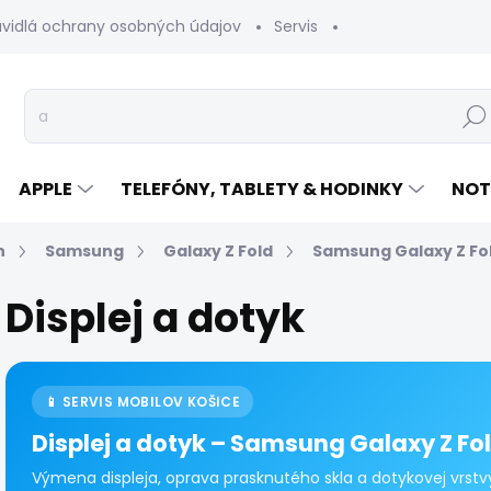
avidlá ochrany osobných údajov
Servis
Vrátenie tovaru
Hľad
APPLE
TELEFÓNY, TABLETY & HODINKY
NOT
n
Samsung
Galaxy Z Fold
Samsung Galaxy Z Fo
Displej a dotyk
📱 SERVIS MOBILOV KOŠICE
Displej a dotyk – Samsung Galaxy Z Fo
Výmena displeja, oprava prasknutého skla a dotykovej vrstv