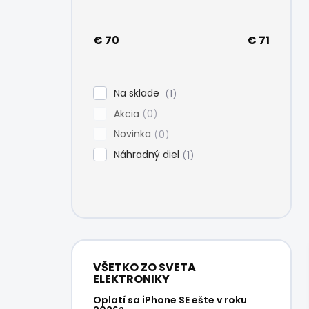
e
l
€
70
€
71
Na sklade
1
Akcia
0
Novinka
0
Náhradný diel
1
VŠETKO ZO SVETA
ELEKTRONIKY
Oplatí sa iPhone SE ešte v roku