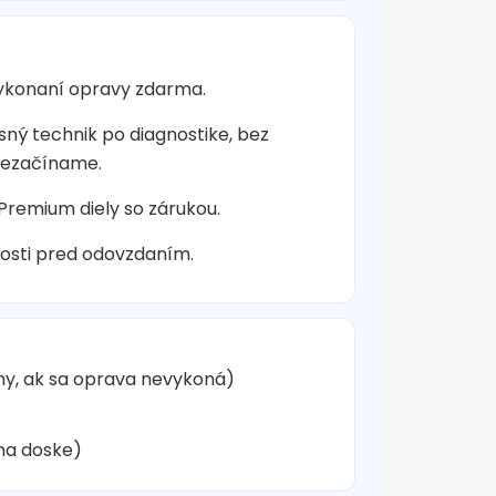
vykonaní opravy zdarma.
sný technik po diagnostike, bez
nezačíname.
 Premium diely so zárukou.
osti pred odovzdaním.
hy, ak sa oprava nevykoná)
na doske)