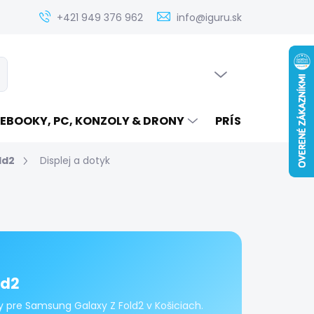
Zistenie ceny servisu elektroniky na iguru.sk
Kontakt
Ak
+421 949 376 962
info@iguru.sk
PRÁZDNY KOŠÍK
ať
NÁKUPNÝ
KOŠÍK
EBOOKY, PC, KONZOLY & DRONY
PRÍSLUŠENSTVO
ld2
Displej a dotyk
ld2
y pre Samsung Galaxy Z Fold2 v Košiciach.