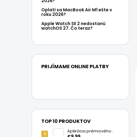
2026?
Oplatí sa MacBook Air M1 ešte v
roku 2026?
Apple Watch SE 2 nedostanú
watchOS 27. Čo teraz?
PRIJÍMAME ONLINE PLATBY
TOP 10 PRODUKTOV
Aplikácia prémiového
ochranného skla na
€9,99