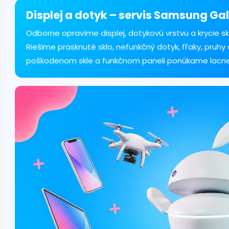
á
d
Displej a dotyk – servis Samsung Gal
a
c
Odborne opravíme displej, dotykovú vrstvu a krycie s
i
Riešime prasknuté sklo, nefunkčný dotyk, fľaky, pruhy a
e
poškodenom skle a funkčnom paneli ponúkame lacnejš
p
r
v
k
y
v
ý
p
i
s
u