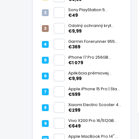
displej
Sony PlayStation 5
DualSense bezdrôtový
€49
ovládač, White | Stav:
Vynikajúci – A
Odolný ochranný kryt
transparentný
€9,99
Garmin Forerunner 955
Black, multisport GPS
€369
hodinky, mapy, AMOLED,
batéria 15 dní, ECG,
iPhone 17 Pro 256GB
ClimbPro
Cosmic Orange | Stav:
€1 079
Ako nový – A+
Aplikácia prémiovej
tvrdenej fólie na displej
€9,99
Apple iPhone 15 Pro | Stav:
Vynikajúci – A
€599
Xiaomi Electric Scooter 4
Lite (2. generácia), motor
€299
300 W, dojazd 25 km, 25
km/h, kolesá 10", 16,2 kg |
Vivo X200 Pro 16/512GB
Stav: Nový – A++
Titanium Dual SIM,
€649
Dimensity 9400, ZEISS 200
Mpx teleobjektív, 6,78"
Apple MacBook Pro 14" M1