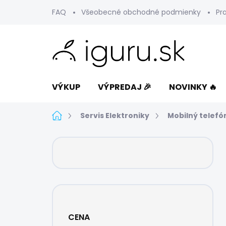
Prejsť
FAQ
Všeobecné obchodné podmienky
Pr
na
obsah
VÝKUP
VÝPREDAJ 🎉
NOVINKY 🔥
Domov
Servis Elektroniky
Mobilný telefó
B
o
č
n
ý
p
a
CENA
n