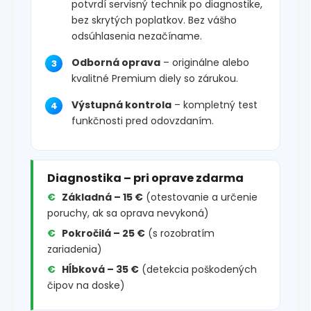
potvrdí servisný technik po diagnostike,
bez skrytých poplatkov. Bez vášho
odsúhlasenia nezačíname.
Odborná oprava
– originálne alebo
kvalitné Premium diely so zárukou.
Výstupná kontrola
– kompletný test
funkčnosti pred odovzdaním.
Diagnostika – pri oprave zdarma
Základná – 15 €
(otestovanie a určenie
poruchy, ak sa oprava nevykoná)
Pokročilá – 25 €
(s rozobratím
zariadenia)
Hĺbková – 35 €
(detekcia poškodených
čipov na doske)