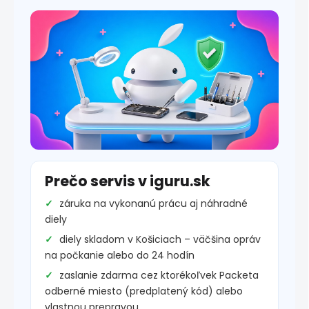
Prečo servis v iguru.sk
záruka na vykonanú prácu aj náhradné
diely
diely skladom v Košiciach – väčšina opráv
na počkanie alebo do 24 hodín
zaslanie zdarma cez ktorékoľvek Packeta
odberné miesto (predplatený kód) alebo
vlastnou prepravou