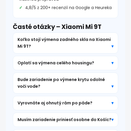
4,8/5 z 200+ recenzií na Google a Heureka
Časté otázky – Xiaomi Mi 9T
Koľko stojí výmena zadného skla na Xiaomi
Mi 9T?
Oplatí sa výmena celého housingu?
Bude zariadenie po výmene krytu odolné
voči vode?
Vyrovnáte aj ohnutý rám po páde?
Musím zariadenie priniesť osobne do Košíc?