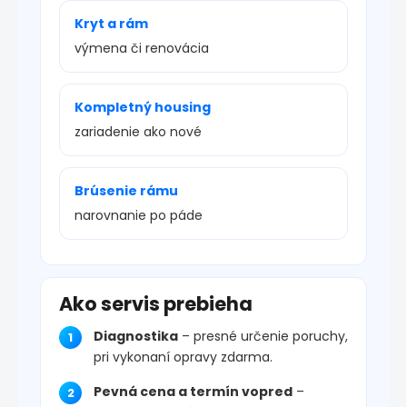
Kryt a rám
výmena či renovácia
Kompletný housing
zariadenie ako nové
Brúsenie rámu
narovnanie po páde
Ako servis prebieha
Diagnostika
– presné určenie poruchy,
pri vykonaní opravy zdarma.
Pevná cena a termín vopred
–