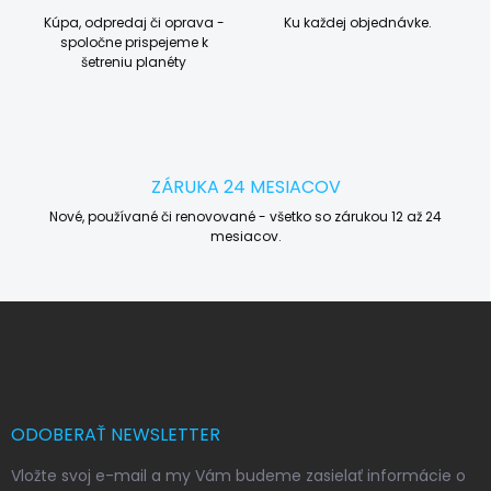
Kúpa, odpredaj či oprava -
Ku každej objednávke.
spoločne prispejeme k
šetreniu planéty
ZÁRUKA 24 MESIACOV
Nové, používané či renovované - všetko so zárukou 12 až 24
mesiacov.
Z
á
p
ä
t
i
ODOBERAŤ NEWSLETTER
e
Vložte svoj e-mail a my Vám budeme zasielať informácie o