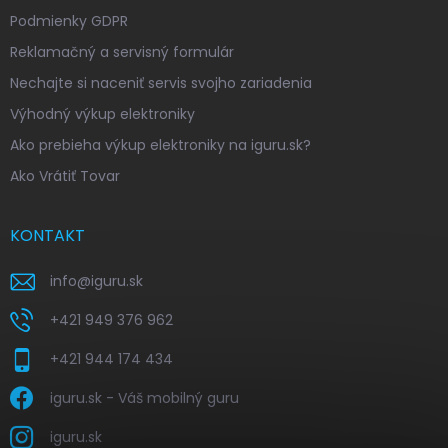
Podmienky GDPR
Reklamačný a servisný formulár
Nechajte si naceniť servis svojho zariadenia
Výhodný výkup elektroniky
Ako prebieha výkup elektroniky na iguru.sk?
Ako Vrátiť Tovar
KONTAKT
info
@
iguru.sk
+421 949 376 962
+421 944 174 434
iguru.sk - Váš mobilný guru
iguru.sk