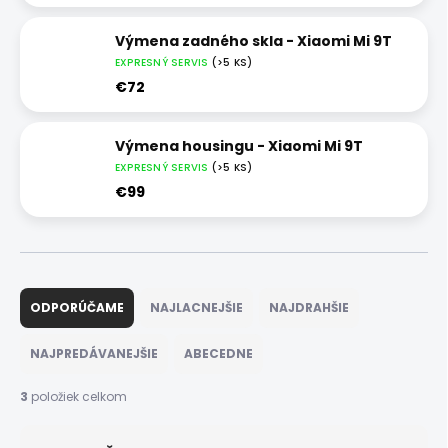
Výmena zadného skla - Xiaomi Mi 9T
EXPRESNÝ SERVIS
(>5 KS)
€72
Výmena housingu - Xiaomi Mi 9T
EXPRESNÝ SERVIS
(>5 KS)
€99
R
a
ODPORÚČAME
NAJLACNEJŠIE
NAJDRAHŠIE
d
e
NAJPREDÁVANEJŠIE
ABECEDNE
n
i
3
položiek celkom
e
p