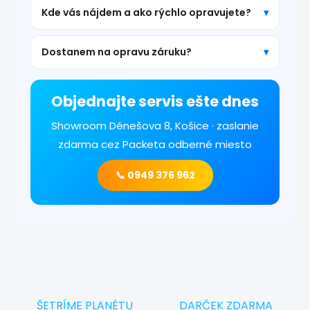
Kde vás nájdem a ako rýchlo opravujete?
Dostanem na opravu záruku?
Objednajte servis ešte dnes
Showroom Dénešova 8, Košice · zaslanie
zdarma cez Packeta odberné miesto
📞 0949 376 962
ŠETRÍME PLANÉTU
DARČEK ZDARMA