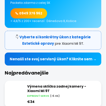
Packeta zdarma z celej SK
📞 0949 376 962
⭐ 4,8/5 z 200+ recenzií · Dénešova 8, Košice
👇
Vyberte si konkrétny úkon z kategórie
Estetické opravy
pre Xiaomi Mi 9T.
Nenašli ste svoj servisný úkon? Kliknite sem →
Najpredávanejšie
Výmena sklíčka zadnej kamery -
Xiaomi Mi 9T
EXPRESNÝ SERVIS
(>5 KS)
€34