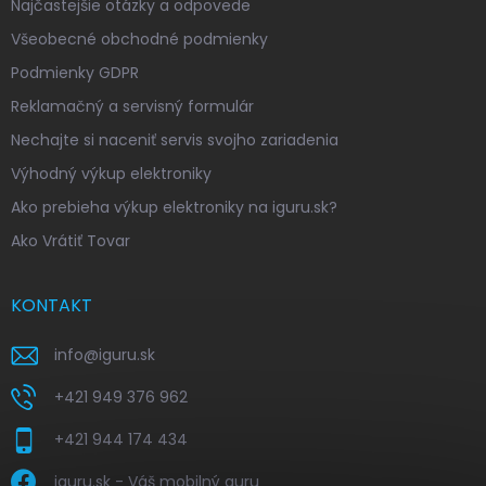
Najčastejšie otázky a odpovede
Všeobecné obchodné podmienky
Podmienky GDPR
Reklamačný a servisný formulár
Nechajte si naceniť servis svojho zariadenia
Výhodný výkup elektroniky
Ako prebieha výkup elektroniky na iguru.sk?
Ako Vrátiť Tovar
KONTAKT
info
@
iguru.sk
+421 949 376 962
+421 944 174 434
iguru.sk - Váš mobilný guru