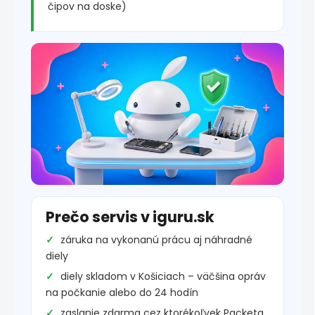
čipov na doske)
Prečo servis v iguru.sk
záruka na vykonanú prácu aj náhradné
diely
diely skladom v Košiciach – väčšina opráv
na počkanie alebo do 24 hodín
zaslanie zdarma cez ktorékoľvek Packeta