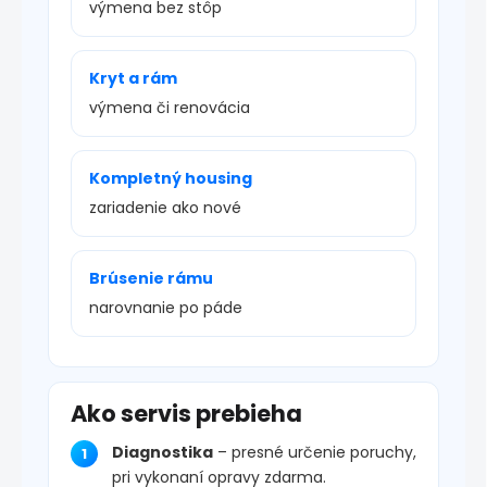
výmena bez stôp
Kryt a rám
výmena či renovácia
Kompletný housing
zariadenie ako nové
Brúsenie rámu
narovnanie po páde
Ako servis prebieha
Diagnostika
– presné určenie poruchy,
pri vykonaní opravy zdarma.