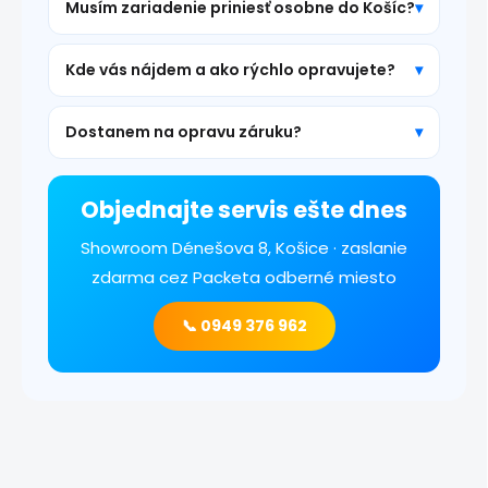
Musím zariadenie priniesť osobne do Košíc?
Kde vás nájdem a ako rýchlo opravujete?
Dostanem na opravu záruku?
Objednajte servis ešte dnes
Showroom Dénešova 8, Košice · zaslanie
zdarma cez Packeta odberné miesto
📞 0949 376 962