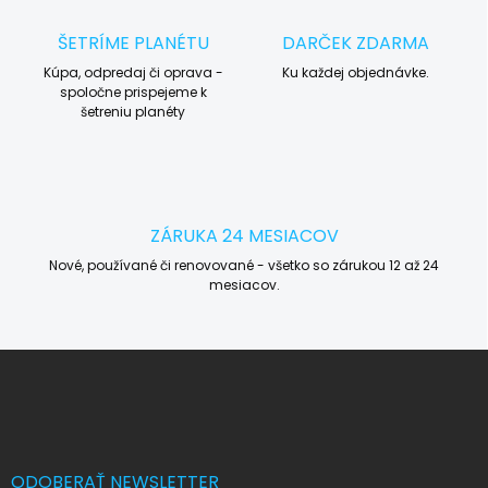
ŠETRÍME PLANÉTU
DARČEK ZDARMA
Kúpa, odpredaj či oprava -
Ku každej objednávke.
spoločne prispejeme k
šetreniu planéty
ZÁRUKA 24 MESIACOV
Nové, používané či renovované - všetko so zárukou 12 až 24
mesiacov.
Z
á
p
ä
t
i
ODOBERAŤ NEWSLETTER