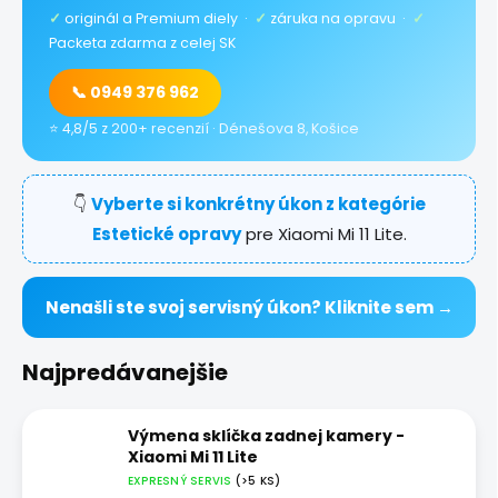
✓
originál a Premium diely ·
✓
záruka na opravu ·
✓
Packeta zdarma z celej SK
📞 0949 376 962
⭐ 4,8/5 z 200+ recenzií · Dénešova 8, Košice
👇
Vyberte si konkrétny úkon z kategórie
Estetické opravy
pre Xiaomi Mi 11 Lite.
Nenašli ste svoj servisný úkon? Kliknite sem →
Najpredávanejšie
Výmena sklíčka zadnej kamery -
Xiaomi Mi 11 Lite
EXPRESNÝ SERVIS
(>5 KS)