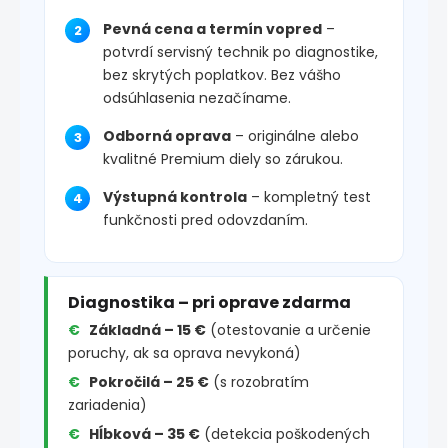
Pevná cena a termín vopred
–
potvrdí servisný technik po diagnostike,
bez skrytých poplatkov. Bez vášho
odsúhlasenia nezačíname.
Odborná oprava
– originálne alebo
kvalitné Premium diely so zárukou.
Výstupná kontrola
– kompletný test
funkčnosti pred odovzdaním.
Diagnostika – pri oprave zdarma
Základná – 15 €
(otestovanie a určenie
poruchy, ak sa oprava nevykoná)
Pokročilá – 25 €
(s rozobratím
zariadenia)
Hĺbková – 35 €
(detekcia poškodených