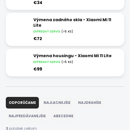
€34
Výmena zadného skla - Xiaomi Mi 11
Lite
EXPRESNÝ SERVIS
(>5 KS)
€72
Výmena housingu - Xiaomi Mi 11 Lite
EXPRESNÝ SERVIS
(>5 KS)
€99
R
a
ODPORÚČAME
NAJLACNEJŠIE
NAJDRAHŠIE
d
e
NAJPREDÁVANEJŠIE
ABECEDNE
n
i
3
položiek celkom