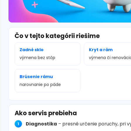
Čo v tejto kategórii riešime
Zadné sklo
Kryt a rám
výmena bez stôp
výmena či renováci
Brúsenie rámu
narovnanie po páde
Ako servis prebieha
Diagnostika
– presné určenie poruchy, pri 