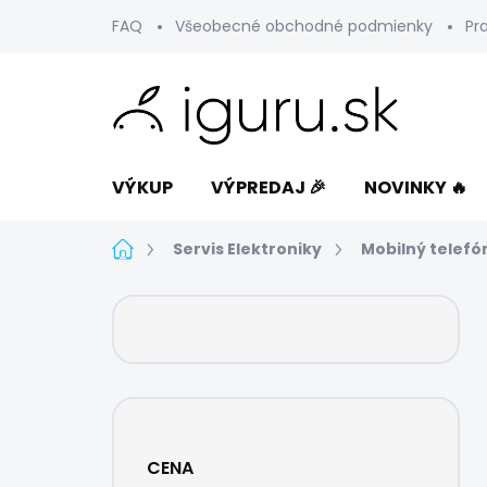
Prejsť
FAQ
Všeobecné obchodné podmienky
Pr
na
obsah
VÝKUP
VÝPREDAJ 🎉
NOVINKY 🔥
Domov
Servis Elektroniky
Mobilný telefó
B
o
č
n
ý
p
a
CENA
n