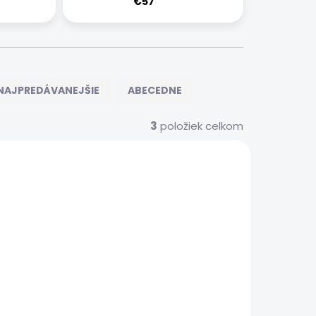
€57
NAJPREDÁVANEJŠIE
ABECEDNE
3
položiek celkom
695
696
 SERVIS
EXPRESNÝ SERVIS