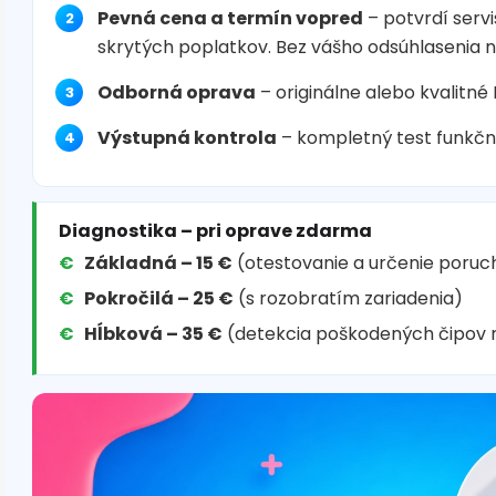
Pevná cena a termín vopred
– potvrdí servi
skrytých poplatkov. Bez vášho odsúhlasenia 
Odborná oprava
– originálne alebo kvalitné
Výstupná kontrola
– kompletný test funkčn
Diagnostika – pri oprave zdarma
Základná – 15 €
(otestovanie a určenie poruc
Pokročilá – 25 €
(s rozobratím zariadenia)
Hĺbková – 35 €
(detekcia poškodených čipov 