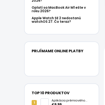
2026?
Oplatí sa MacBook Air M1 ešte v
roku 2026?
Apple Watch SE 2 nedostanú
watchOS 27. Čo teraz?
PRIJÍMAME ONLINE PLATBY
TOP 10 PRODUKTOV
Aplikácia prémiového
ochranného skla na
€9,99