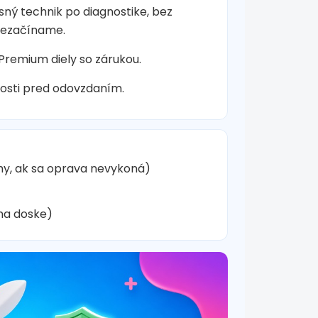
sný technik po diagnostike, bez
nezačíname.
 Premium diely so zárukou.
osti pred odovzdaním.
hy, ak sa oprava nevykoná)
na doske)