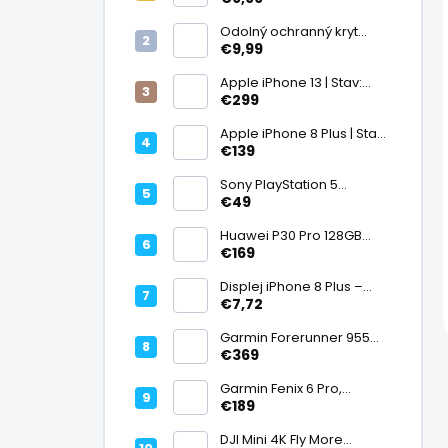
displej
Odolný ochranný kryt
transparentný
€9,99
Apple iPhone 13 | Stav:
Vynikajúci – A
€299
Apple iPhone 8 Plus | Stav:
Vynikajúci – A
€139
Sony PlayStation 5
DualSense bezdrôtový
€49
ovládač, White | Stav:
Vynikajúci – A
Huawei P30 Pro 128GB
Black, Kirin 980, Leica 40
€169
Mpx + 5× optický zoom,
6,47" OLED, IP68 | Stav:
Displej iPhone 8 Plus –
Vynikajúci – A
PREMIUM (lcd)
€7,72
Garmin Forerunner 955
Black, multisport GPS
€369
hodinky, mapy, AMOLED,
batéria 15 dní, ECG,
Garmin Fenix 6 Pro,
ClimbPro
multisport GPS hodinky s
€189
mapami, Pulse Ox, hudba,
batéria až 14 dní, 100m WR
DJI Mini 4K Fly More