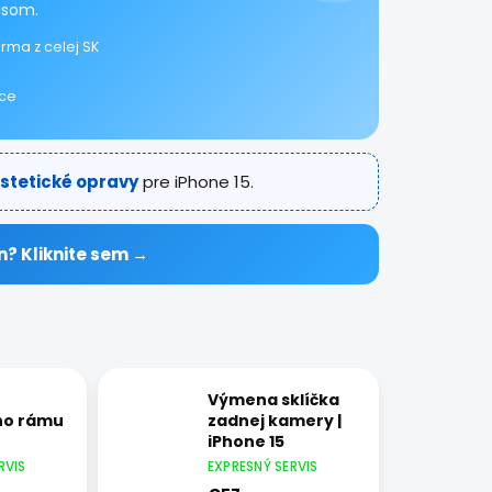
isom.
rma z celej SK
ice
Estetické opravy
pre iPhone 15.
n? Kliknite sem →
Výmena sklíčka
ho rámu
zadnej kamery |
iPhone 15
RVIS
EXPRESNÝ SERVIS