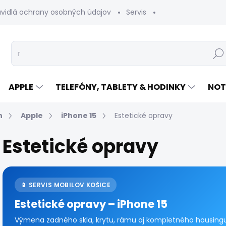
avidlá ochrany osobných údajov
Servis
Vrátenie tovaru
Hľad
APPLE
TELEFÓNY, TABLETY & HODINKY
NOT
n
Apple
iPhone 15
Estetické opravy
Estetické opravy
📱 SERVIS MOBILOV KOŠICE
Estetické opravy – iPhone 15
Výmena zadného skla, krytu, rámu aj kompletného housingu p