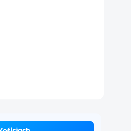
Výmena zadného
mu |
skla | iPhone 15
€79
Detail
tail
Výmena zadného krytu a
skla na iPhone 15 Výmenu
ytu a
zadného krytu alebo skla
Phone
na iPhone vykonávame čo
 krytu
najrýchlejšie podľa
ámu
dostupnosti. Táto služba je
vhodná pri prasknutom
alebo...
.
 Košiciach