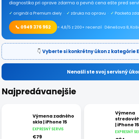
diagnostika pri oprave zdarma a pevná cena ešte pred serv
✓
originál a Premium diely ·
✓
záruka na opravu ·
✓
Packeta zda
📞 0949 376 962
⭐ 4,8/5 z 200+ recenzií · Dénešova 8, Koš
👇
Vyberte si konkrétny úkon z kategórie 
Nenašli ste svoj servisný úko
Najpredávanejšie
Výmena
Výmena zadného
stredové
skla | iPhone 15
| iPhone 15
EXPRESNÝ SERVIS
EXPRESNÝ SE
€79