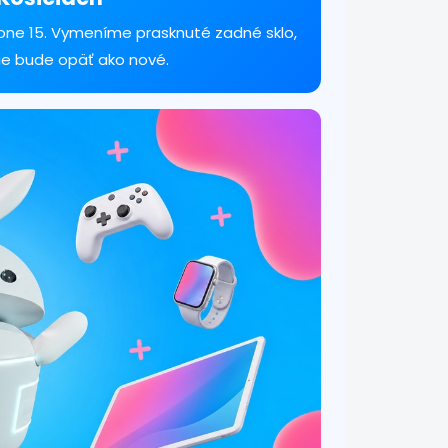
hone 15. Vymeníme prasknuté zadné sklo,
ie bude opäť ako nové.