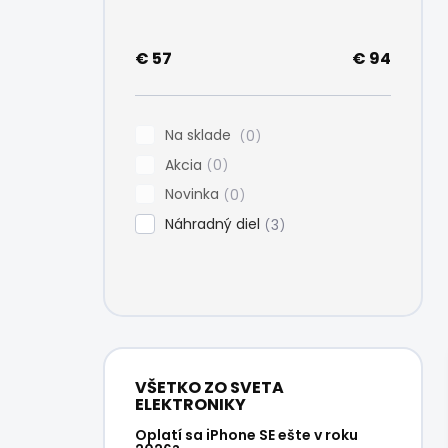
e
l
€
57
€
94
Na sklade
0
Akcia
0
Novinka
0
Náhradný diel
3
VŠETKO ZO SVETA
ELEKTRONIKY
Oplatí sa iPhone SE ešte v roku