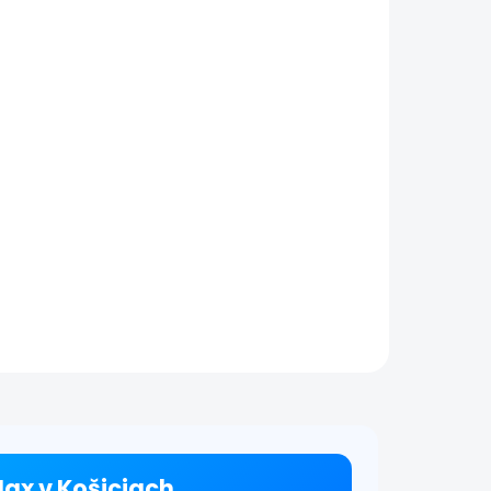
a
Výmena zadného
|
skla | iPhone XS Max
€69
Detail
tail
Výmena zadného krytu a
skla na iPhone XS Max
nej
Výmenu zadného krytu
S Max
alebo skla na iPhone
 alebo
vykonávame čo
dnej
najrýchlejšie podľa
ívne
dostupnosti. Táto služba je
ich
vhodná pri prasknutom
 sa
alebo...
Max v Košiciach