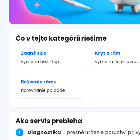
Čo v tejto kategórii riešime
Zadné sklo
Kryt a rám
výmena bez stôp
výmena či renováci
Brúsenie rámu
narovnanie po páde
Ako servis prebieha
Diagnostika
– presné určenie poruchy, pri 