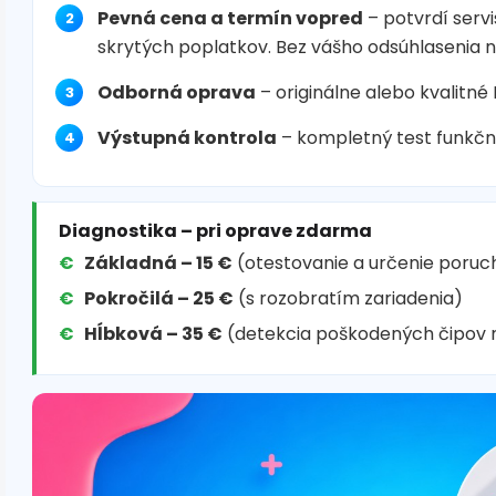
Pevná cena a termín vopred
– potvrdí servi
skrytých poplatkov. Bez vášho odsúhlasenia 
Odborná oprava
– originálne alebo kvalitné
Výstupná kontrola
– kompletný test funkčn
Diagnostika – pri oprave zdarma
Základná – 15 €
(otestovanie a určenie poruc
Pokročilá – 25 €
(s rozobratím zariadenia)
Hĺbková – 35 €
(detekcia poškodených čipov 