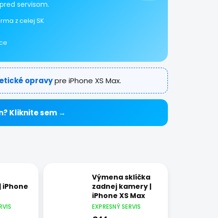
pred servisom.
rma z celej SK
ice
tetické opravy
pre iPhone XS Max.
n? Kliknite sem →
Výmena sklíčka
| iPhone
zadnej kamery |
iPhone XS Max
RVIS
EXPRESNÝ SERVIS