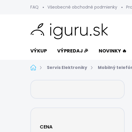
Prejsť
FAQ
Všeobecné obchodné podmienky
Pr
na
obsah
VÝKUP
VÝPREDAJ 🎉
NOVINKY 🔥
Domov
Servis Elektroniky
Mobilný telefó
B
o
č
n
ý
p
a
CENA
n