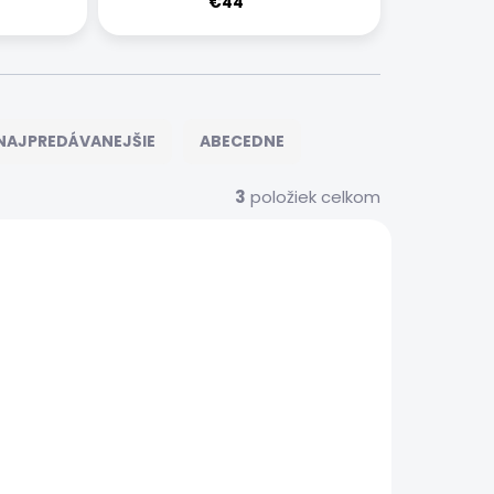
€44
NAJPREDÁVANEJŠIE
ABECEDNE
3
položiek celkom
291
293
 SERVIS
EXPRESNÝ SERVIS