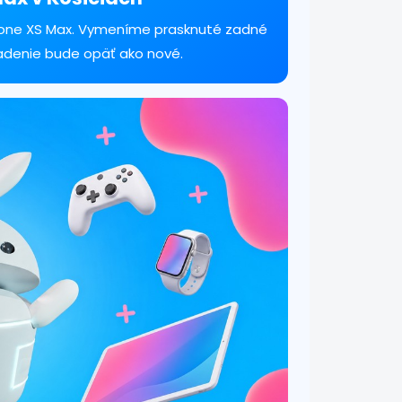
Phone XS Max. Vymeníme prasknuté zadné
iadenie bude opäť ako nové.