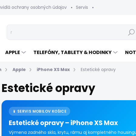
avidlá ochrany osobných údajov
Servis
Vrátenie tovaru
Hľad
APPLE
TELEFÓNY, TABLETY & HODINKY
NOT
n
Apple
iPhone XS Max
Estetické opravy
Estetické opravy
📱 SERVIS MOBILOV KOŠICE
Estetické opravy – iPhone XS Max
Výmena zadného skla, krytu, rámu aj kompletného housingu 