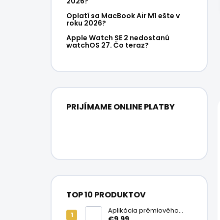
2026?
Oplatí sa MacBook Air M1 ešte v
roku 2026?
Apple Watch SE 2 nedostanú
watchOS 27. Čo teraz?
PRIJÍMAME ONLINE PLATBY
TOP 10 PRODUKTOV
Aplikácia prémiového
ochranného skla na
€9,99