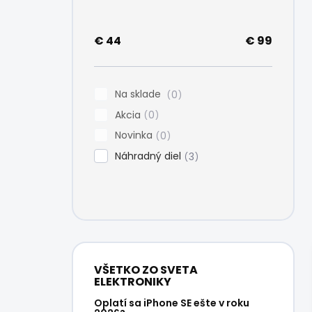
e
l
€
44
€
99
Na sklade
0
Akcia
0
Novinka
0
Náhradný diel
3
VŠETKO ZO SVETA
ELEKTRONIKY
Oplatí sa iPhone SE ešte v roku