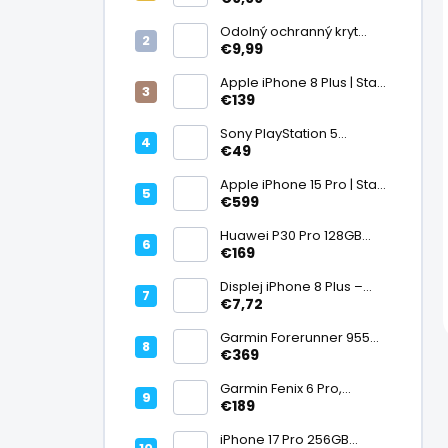
displej
Odolný ochranný kryt
transparentný
€9,99
Apple iPhone 8 Plus | Stav:
Vynikajúci – A
€139
Sony PlayStation 5
DualSense bezdrôtový
€49
ovládač, White | Stav:
Vynikajúci – A
Apple iPhone 15 Pro | Stav:
Vynikajúci – A
€599
Huawei P30 Pro 128GB
Black, Kirin 980, Leica 40
€169
Mpx + 5× optický zoom,
6,47" OLED, IP68 | Stav:
Displej iPhone 8 Plus –
Vynikajúci – A
PREMIUM (lcd)
€7,72
Garmin Forerunner 955
Black, multisport GPS
€369
hodinky, mapy, AMOLED,
batéria 15 dní, ECG,
Garmin Fenix 6 Pro,
ClimbPro
multisport GPS hodinky s
€189
mapami, Pulse Ox, hudba,
batéria až 14 dní, 100m WR
iPhone 17 Pro 256GB