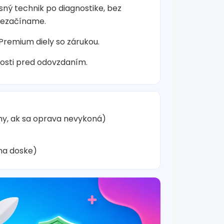
sný technik po diagnostike, bez
nezačíname.
 Premium diely so zárukou.
osti pred odovzdaním.
hy, ak sa oprava nevykoná)
na doske)