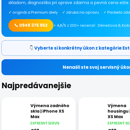
skladom, diagnostika pri oprave zdarma a pevná cena ešte 
✓
originál a Premium diely ·
✓
záruka na opravu ·
✓
Packeta zda
📞 0949 376 962
⭐ 4,8/5 z 200+ recenzií · Dénešova 8, Koš
👇
Vyberte si konkrétny úkon z kategórie Es
Nenašli ste svoj servisný úko
Najpredávanejšie
Výmena zadného
Výmena
skla | iPhone XS
housingu 
Max
XS Max
EXPRESNÝ SERVIS
EXPRESNÝ SE