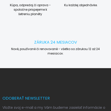
Kúpa, odpredaj či oprava -
Ku každej objednávke.
spoločne prispejeme k
šetreniu planéty
ZÁRUKA 24 MESIACOV
Nové, používané či renovované - všetko so zárukou 12 až 24
mesiacov.
Z
á
p
ä
t
i
ODOBERAŤ NEWSLETTER
e
Vložte svoj e-mail a my Vám budeme zasielať informácie o