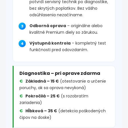
potvrdí servisný technik po diagnostike,
bez skrytých poplatkov. Bez vášho
odsúhlasenia nezačíname.
Odborná oprava
– originálne alebo
kvalitné Premium diely so zárukou.
Výstupná kontrola
– kompletný test
funkčnosti pred odovzdaním.
Diagnostika – pri oprave zdarma
Základná – 15 €
(otestovanie a určenie
poruchy, ak sa oprava nevykoná)
Pokročilá – 25 €
(s rozobratím
zariadenia)
Hĺbková – 35 €
(detekcia poškodených
čipov na doske)