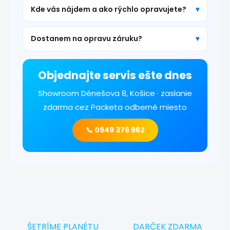
Kde vás nájdem a ako rýchlo opravujete?
Dostanem na opravu záruku?
Objednajte servis ešte dnes
Showroom Dénešova 8, Košice · zaslanie
zdarma cez Packeta odberné miesto
📞 0949 376 962
ŠETRÍME PLANÉTU
DARČEK ZDARMA