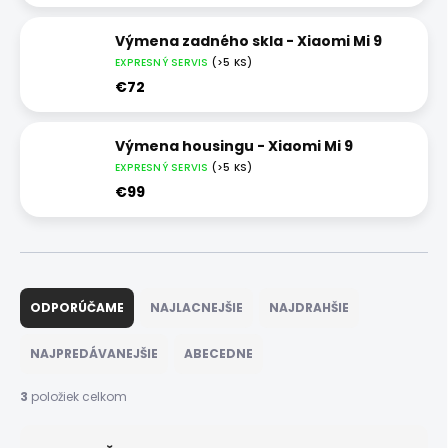
Výmena zadného skla - Xiaomi Mi 9
EXPRESNÝ SERVIS
(>5 KS)
€72
Výmena housingu - Xiaomi Mi 9
EXPRESNÝ SERVIS
(>5 KS)
€99
R
a
ODPORÚČAME
NAJLACNEJŠIE
NAJDRAHŠIE
d
e
NAJPREDÁVANEJŠIE
ABECEDNE
n
i
3
položiek celkom
e
p