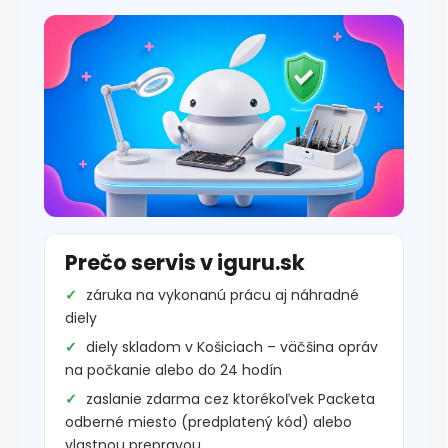
Prečo servis v iguru.sk
záruka na vykonanú prácu aj náhradné
diely
diely skladom v Košiciach – väčšina opráv
na počkanie alebo do 24 hodín
zaslanie zdarma cez ktorékoľvek Packeta
odberné miesto (predplatený kód) alebo
vlastnou prepravou