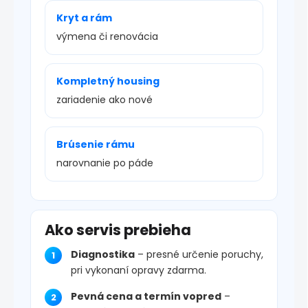
Kryt a rám
výmena či renovácia
Kompletný housing
zariadenie ako nové
Brúsenie rámu
narovnanie po páde
Ako servis prebieha
Diagnostika
– presné určenie poruchy,
pri vykonaní opravy zdarma.
Pevná cena a termín vopred
–