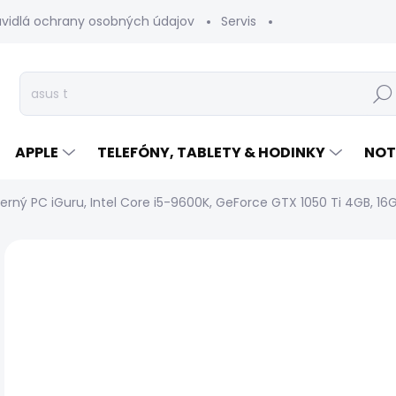
avidlá ochrany osobných údajov
Servis
Vrátenie tovaru
Hľad
APPLE
TELEFÓNY, TABLETY & HODINKY
NOT
erný PC iGuru, Intel Core i5-9600K, GeForce GTX 1050 Ti 4GB, 16G
Neohodnotené
Podrobnosti hodnotenia
Z
DOPRAVA ZADARMO
TRIEDA A
€
Jed
NA
cen