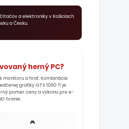
ítačov a elektroniky v Košiciach
nsku a Česku.
novovaný herný PC?
 k monitoru a hrať. Kombinácia
dčenej grafiky GTX 1050 Ti je
orný pomer ceny a výkonu pre e-
HD hranie.
🎮