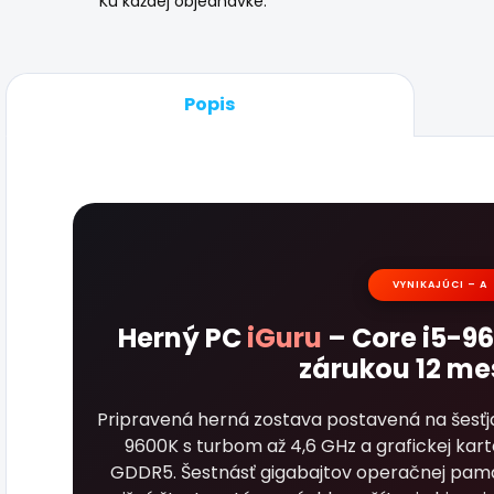
Ku každej objednávke.
Popis
VYNIKAJÚCI – A
Herný PC
iGuru
– Core i5-96
zárukou 12 me
Pripravená herná zostava postavená na šesťj
9600K s turbom až 4,6 GHz a grafickej kar
GDDR5. Šestnásť gigabajtov operačnej pamäte