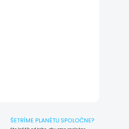
V akom stave je toto zariadenie?
Vynikajúci – A
Zostava v stave Vynikajúci – minimálne známky používania, vyčistená,
otestovaná a plne funkčná.
✔
Otestovaný a pripravený na hranie
🔄 Máte starý počítač alebo notebook? Vykúpime ho
a vy ušetríte!
AILNÉ INFORMÁCIE
OPÝTAŤ SA
STRÁŽIŤ
ŠETRÍME PLANÉTU SPOLOČNE?