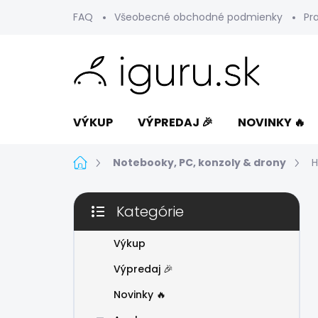
Prejsť
FAQ
Všeobecné obchodné podmienky
Pr
na
obsah
VÝKUP
VÝPREDAJ 🎉
NOVINKY 🔥
Domov
Notebooky, PC, konzoly & drony
H
B
Kategórie
o
Preskočiť
č
kategórie
n
Výkup
ý
Výpredaj 🎉
p
a
Novinky 🔥
n