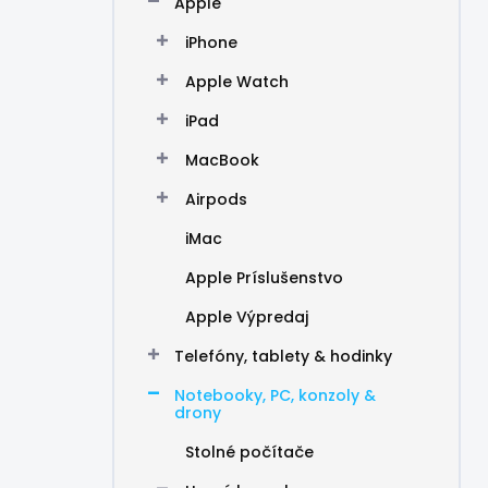
Apple
e
l
iPhone
Apple Watch
iPad
MacBook
Airpods
iMac
Apple Príslušenstvo
Apple Výpredaj
Telefóny, tablety & hodinky
Notebooky, PC, konzoly &
drony
Stolné počítače