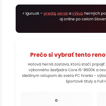
⚡ iguru.sk –
predaj
,
servis
a
výkup
herných poč
aj online po celom Slove
Prečo si vybrať tento re
Hotová herná zostava, ktorú stačí pripojiť
výkonného šesťjadra Core i5-9600K a osve
ideálnym vstupom do sveta PC hrania – výb
športové tituly a Full 
⚙️