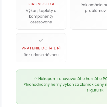
DIAGNOSTIKA
Reklamácia b
Výkon, teploty a
problémov
komponenty
otestované
✅
VRÁTENIE DO 14 DNÍ
Bez udania dôvodu
🌱 Nákupom renovovaného herného PC š
Plnohodnotný herný výkon za zlomok ceny no
s
iguru.sk
.