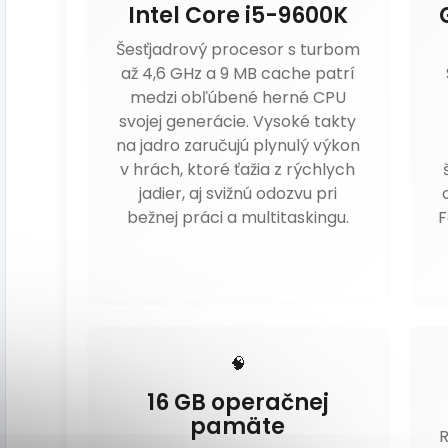
Intel Core i5-9600K
Šesťjadrový procesor s turbom
až 4,6 GHz a 9 MB cache patrí
medzi obľúbené herné CPU
svojej generácie. Vysoké takty
na jadro zaručujú plynulý výkon
v hrách, ktoré ťažia z rýchlych
jadier, aj svižnú odozvu pri
bežnej práci a multitaskingu.
F
🧠
16 GB operačnej
pamäte
R