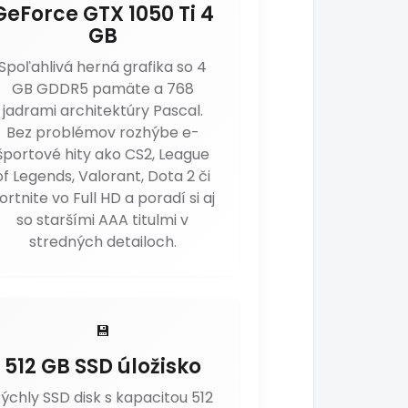
GeForce GTX 1050 Ti 4
GB
Spoľahlivá herná grafika so 4
GB GDDR5 pamäte a 768
jadrami architektúry Pascal.
Bez problémov rozhýbe e-
športové hity ako CS2, League
of Legends, Valorant, Dota 2 či
ortnite vo Full HD a poradí si aj
so staršími AAA titulmi v
stredných detailoch.
💾
512 GB SSD úložisko
ýchly SSD disk s kapacitou 512