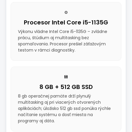
⚙️
Procesor Intel Core i5-1135G
Výkonu vládne Intel Core i5-1135G – zvládne
prácu, štúdium aj multitasking bez
spomaľovania. Procesor prešiel záťažovým
testom v rámci diagnostiky.
💾
8 GB + 512 GB SSD
8 gb operačnej pamäte drží plynulý
multitasking aj pri viacerých otvorených
aplikáciách; úložisko 512 gb ssd ponúka rýchle
načítanie systému a dosť miesta na
programy aj dáta.