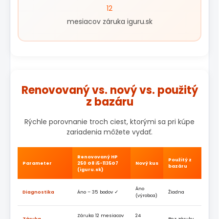
12
mesiacov záruka iguru.sk
Renovovaný vs. nový vs. použitý
z bazáru
Rýchle porovnanie troch ciest, ktorými sa pri kúpe
zariadenia môžete vydať.
Renovovaný HP
Použitý z
Parameter
250 G8 i5-1135G7
Nový kus
bazáru
(iguru.sk)
Áno
Diagnostika
Áno – 35 bodov ✓
Žiadna
(výrobca)
Záruka 12 mesiacov
24
Záruka
Bez záruky