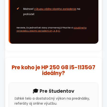
Možnosť
výkupu vášho starého zariadenia
na
protiúčet
Neviete, čo jednotlivé stavy znamenajú? Pozrite si
vizuálneho
sprievodcu stavmi zariadení A+, A, B, C
.
Pre koho je HP 250 G8 i5-1135G7
ideálny?
🎓 Pre študentov
Ľahké telo a dostatočný výkon na prednášky,
referáty aj online výučbu.