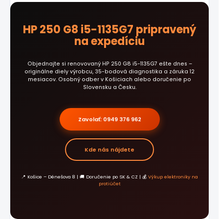
HP 250 G8 i5-1135G7 pripravený
na expedíciu
Objednajte si renovovaný HP 250 G8 i5-1135G7 ešte dnes –
originálne diely výrobcu, 35-bodová diagnostika a záruka 12
mesiacov. Osobný odber v Košiciach alebo doručenie po
Slovensku a Česku.
Zavolať: 0949 376 962
Kde nás nájdete
📍 Košice – Dénešova 8 | 🚚 Doručenie po SK & CZ | 💰
Výkup elektroniky na
protiúčet