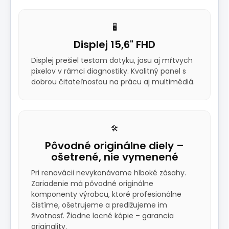
🖥️
Displej 15,6" FHD
Displej prešiel testom dotyku, jasu aj mŕtvych
pixelov v rámci diagnostiky. Kvalitný panel s
dobrou čitateľnosťou na prácu aj multimédiá.
🛠️
Pôvodné originálne diely –
ošetrené, nie vymenené
Pri renovácii nevykonávame hlboké zásahy.
Zariadenie má pôvodné originálne
komponenty výrobcu, ktoré profesionálne
čistíme, ošetrujeme a predlžujeme im
životnosť. Žiadne lacné kópie – garancia
originality.