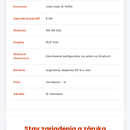
Procesor
Intel Core i5-1135G
Operačná pamäť
8 GB
Úložisko
512 GB SSD
Displej
15,6" FHD
Kľúčové
Otestovaná konfigurácia na prácu aj štúdium
vlastnosti
Batéria
originálna, kapacita 90 % a viac
Stav
Vynikajúci – A
Záruka
12 mesiacov
Stav zariadenia a záruka