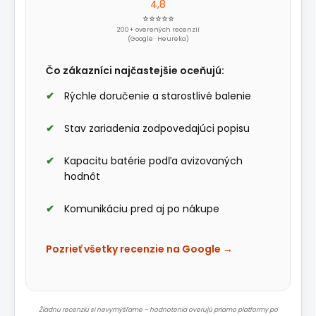
4,8
⭐⭐⭐⭐⭐
200+ overených recenzií
(Google · Heureka)
Čo zákazníci najčastejšie oceňujú:
Rýchle doručenie a starostlivé balenie
Stav zariadenia zodpovedajúci popisu
Kapacitu batérie podľa avizovaných
hodnôt
Komunikáciu pred aj po nákupe
Pozrieť všetky recenzie na Google →
Žiadnu recenziu si nevymýšľame – hodnotenia overujú priamo platformy po