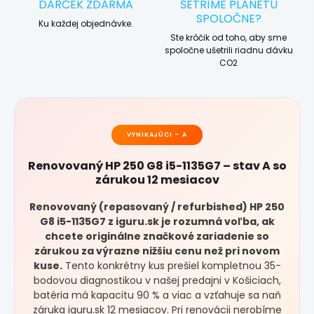
DARČEK ZDARMA
ŠETRÍME PLANÉTU
SPOLOČNE?
Ku každej objednávke.
Ste krôčik od toho, aby sme
spoločne ušetrili riadnu dávku
CO2
VYNIKAJÚCI – A
Renovovaný HP 250 G8 i5-1135G7 – stav A so
zárukou 12 mesiacov
Renovovaný (repasovaný / refurbished) HP 250
G8 i5-1135G7 z iguru.sk je rozumná voľba, ak
chcete originálne značkové zariadenie so
zárukou za výrazne nižšiu cenu než pri novom
kuse.
Tento konkrétny kus prešiel kompletnou 35-
bodovou diagnostikou v našej predajni v Košiciach,
batéria má kapacitu 90 % a viac a vzťahuje sa naň
záruka iguru.sk 12 mesiacov. Pri renovácii nerobíme