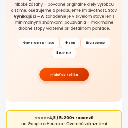
hlboké zásahy – pôvodné originálne diely výrobcu
čistíme, ošetrujeme a predlžujeme im životnosť. Stav
Vynikajúci – A
: zariadenie je v skvelom stave len s
minimálnymi známkami používania – maximálne
drobné stopy viditeľné pri detailnom pohľade.
⚙️ Intel Core i5-1135G
🧠 8 GB
💾 512 GB SSD
🖥️ 15,6" FHD
Pridať do košíka
⭐⭐⭐⭐⭐
4,8 / 5
z
200+ recenzií
na Google a Heureka · Overené zákazníkmi