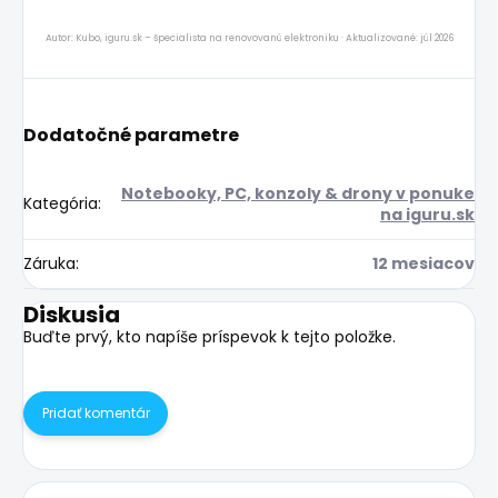
Autor: Kubo, iguru.sk – špecialista na renovovanú elektroniku · Aktualizované: júl 2026
Dodatočné parametre
Notebooky, PC, konzoly & drony v ponuke
Kategória
:
na iguru.sk
Záruka
:
12 mesiacov
Diskusia
Buďte prvý, kto napíše príspevok k tejto položke.
Pridať komentár