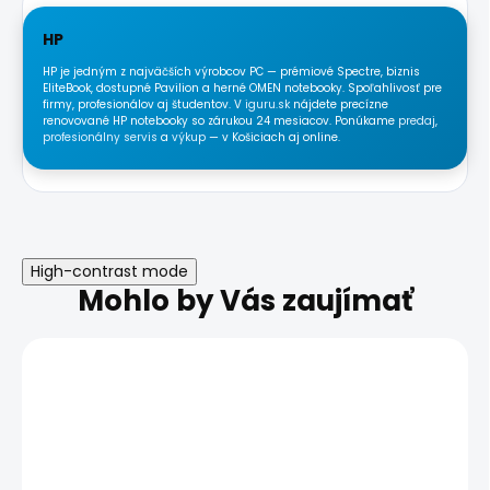
HP
HP je jedným z najväčších výrobcov PC — prémiové Spectre, biznis
EliteBook, dostupné Pavilion a herné OMEN notebooky. Spoľahlivosť pre
firmy, profesionálov aj študentov. V
iguru.sk
nájdete precízne
renovované HP notebooky so zárukou 24 mesiacov. Ponúkame
predaj
,
profesionálny servis
a
výkup
— v Košiciach aj online.
High-contrast mode
Mohlo by Vás zaujímať
TRIEDA A
DOPRAVA ZADARMO
TRIEDA A
ZÁRUKA 24
MESIACOV