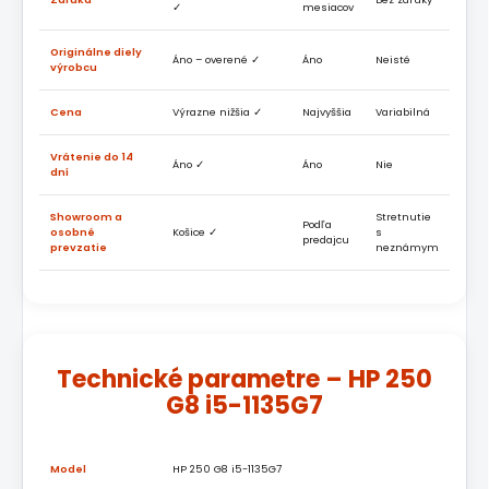
✓
mesiacov
Originálne diely
Áno – overené ✓
Áno
Neisté
výrobcu
Cena
Výrazne nižšia ✓
Najvyššia
Variabilná
Vrátenie do 14
Áno ✓
Áno
Nie
dní
Showroom a
Stretnutie
Podľa
osobné
Košice ✓
s
predajcu
prevzatie
neznámym
Technické parametre – HP 250
G8 i5-1135G7
Model
HP 250 G8 i5-1135G7