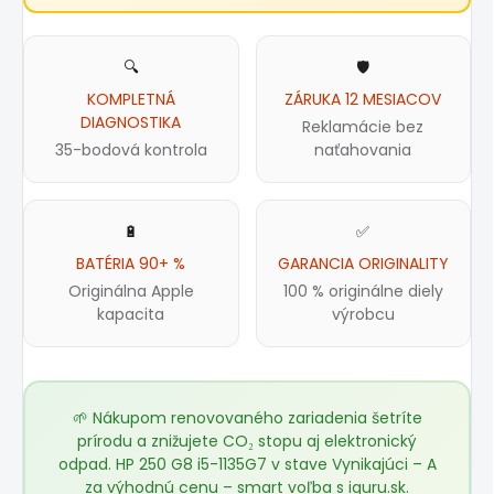
🔍
🛡️
KOMPLETNÁ
ZÁRUKA 12 MESIACOV
DIAGNOSTIKA
Reklamácie bez
35-bodová kontrola
naťahovania
🔋
✅
BATÉRIA 90+ %
GARANCIA ORIGINALITY
Originálna Apple
100 % originálne diely
kapacita
výrobcu
🌱 Nákupom renovovaného zariadenia šetríte
prírodu a znižujete CO₂ stopu aj elektronický
odpad. HP 250 G8 i5-1135G7 v stave Vynikajúci – A
za výhodnú cenu – smart voľba s
iguru.sk
.