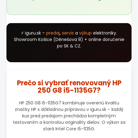
⚡ iguru.sk –
predaj
,
servis
a
výkup
elektroniky.
Showroom Košice (Dénešova 8) + online doručenie
po SK & CZ.
Prečo si vybrať renovovaný HP
250 G8 i5-1135G7?
HP 250 G8 i5-1135G7 kombinuje overenú kvalitu
značky HP s dôkladnou prípravou v iguru.sk – každý
kus pred predajom prechádza kompletným
testovaním a kontrolou originality dielov. O výkon sa
stará Intel Core i5-1135G.