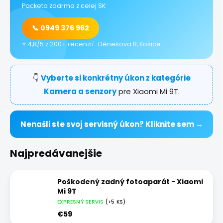
Packeta zdarma z celej SK
📞 0949 376 962
⭐ 4,8/5 z 200+ recenzií · Dénešova 8, Košice
👇
Vyberte si konkrétny úkon z kategórie
Kamera a senzory
pre Xiaomi Mi 9T.
Nenašli ste svoj servisný úkon? Kliknite sem →
Najpredávanejšie
Poškodený zadný fotoaparát - Xiaomi
Mi 9T
EXPRESNÝ SERVIS
(>5 KS)
€59