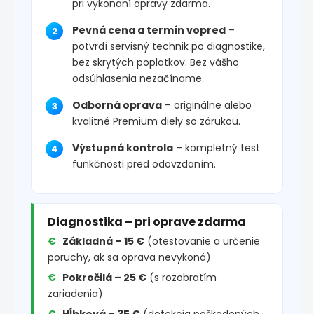
pri vykonaní opravy zdarma.
Pevná cena a termín vopred
–
potvrdí servisný technik po diagnostike,
bez skrytých poplatkov. Bez vášho
odsúhlasenia nezačíname.
Odborná oprava
– originálne alebo
kvalitné Premium diely so zárukou.
Výstupná kontrola
– kompletný test
funkčnosti pred odovzdaním.
Diagnostika – pri oprave zdarma
Základná – 15 €
(otestovanie a určenie
poruchy, ak sa oprava nevykoná)
Pokročilá – 25 €
(s rozobratím
zariadenia)
Hĺbková – 35 €
(detekcia poškodených