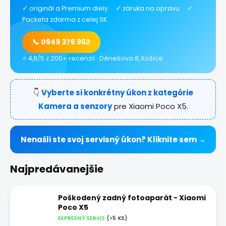
✓
originál a Premium diely ·
✓
záruka na opravu ·
✓
Packeta zdarma z celej SK
📞 0949 376 962
⭐ 4,8/5 z 200+ recenzií · Dénešova 8, Košice
👇
Vyberte si konkrétny úkon z kategórie
Kamera a senzory
pre Xiaomi Poco X5.
Nenašli ste svoj servisný úkon? Kliknite sem →
Najpredávanejšie
Poškodený zadný fotoaparát - Xiaomi
Poco X5
EXPRESNÝ SERVIS
(>5 KS)