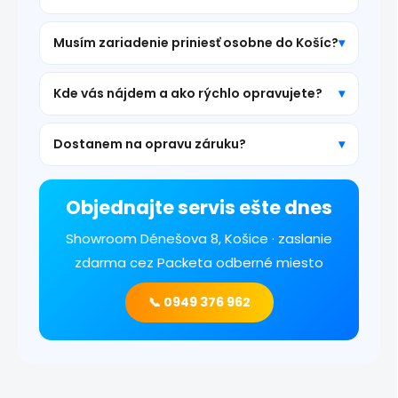
Musím zariadenie priniesť osobne do Košíc?
Kde vás nájdem a ako rýchlo opravujete?
Dostanem na opravu záruku?
Objednajte servis ešte dnes
Showroom Dénešova 8, Košice · zaslanie
zdarma cez Packeta odberné miesto
📞 0949 376 962