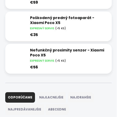
€59
Poškodený predný fotoaparát -
Xiaomi Poco X5
EXPRESNÝ SERVIS
(>5 KS)
€35
Nefunkčný proximity senzor - Xiaomi
Poco X5
EXPRESNÝ SERVIS
(>5 KS)
€56
R
a
ODPORÚČAME
NAJLACNEJŠIE
NAJDRAHŠIE
d
e
NAJPREDÁVANEJŠIE
ABECEDNE
n