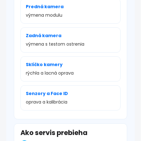
Predná kamera
výmena modulu
Zadná kamera
výmena s testom ostrenia
Sklíčko kamery
rýchla a lacná oprava
Senzory a Face ID
oprava a kalibrácia
Ako servis prebieha