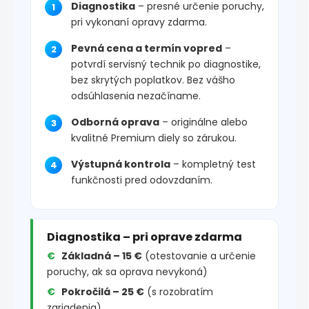
Diagnostika
– presné určenie poruchy,
pri vykonaní opravy zdarma.
Pevná cena a termín vopred
–
potvrdí servisný technik po diagnostike,
bez skrytých poplatkov. Bez vášho
odsúhlasenia nezačíname.
Odborná oprava
– originálne alebo
kvalitné Premium diely so zárukou.
Výstupná kontrola
– kompletný test
funkčnosti pred odovzdaním.
Diagnostika – pri oprave zdarma
Základná – 15 €
(otestovanie a určenie
poruchy, ak sa oprava nevykoná)
Pokročilá – 25 €
(s rozobratím
zariadenia)