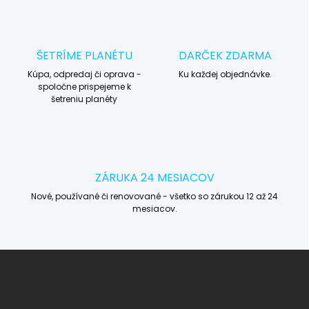
ŠETRÍME PLANÉTU
DARČEK ZDARMA
Kúpa, odpredaj či oprava -
Ku každej objednávke.
spoločne prispejeme k
šetreniu planéty
ZÁRUKA 24 MESIACOV
Nové, používané či renovované - všetko so zárukou 12 až 24
mesiacov.
Z
á
p
ä