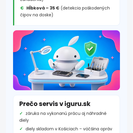
Hĺbková – 35 €
(detekcia poškodených
čipov na doske)
Prečo servis v iguru.sk
záruka na vykonanú prácu aj náhradné
diely
diely skladom v Košiciach – väčšina opráv