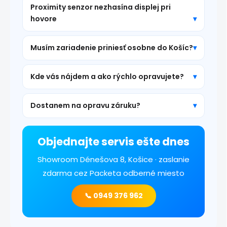
Proximity senzor nezhasína displej pri
hovore
Musím zariadenie priniesť osobne do Košíc?
Kde vás nájdem a ako rýchlo opravujete?
Dostanem na opravu záruku?
Objednajte servis ešte dnes
Showroom Dénešova 8, Košice · zaslanie
zdarma cez Packeta odberné miesto
📞 0949 376 962