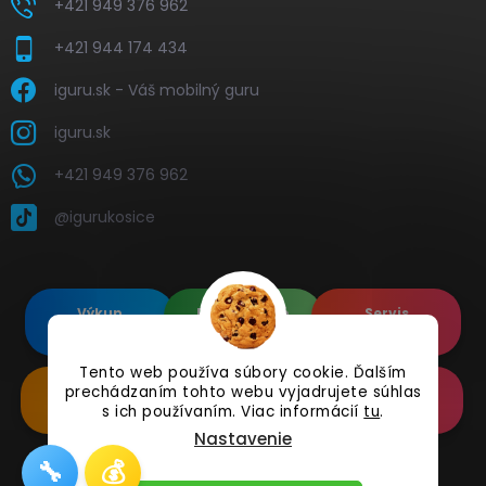
+421 949 376 962
+421 944 174 434
iguru.sk - Váš mobilný guru
iguru.sk
+421 949 376 962
@igurukosice
Výkup
Renovované
Servis
elektroniky
Apple's
elektroniky
Tento web používa súbory cookie. Ďalším
prechádzaním tohto webu vyjadrujete súhlas
Renovované
Doplnkové
Online
Samsung's
Príslušenstvo
Reklamácia
s ich používaním. Viac informácií
tu
.
Nastavenie
🔧
💰