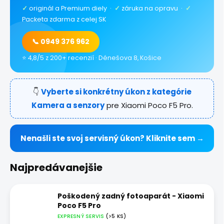
✓
originál a Premium diely ·
✓
záruka na opravu ·
✓
Packeta zdarma z celej SK
📞 0949 376 962
⭐ 4,8/5 z 200+ recenzií · Dénešova 8, Košice
👇
Vyberte si konkrétny úkon z kategórie
Kamera a senzory
pre Xiaomi Poco F5 Pro.
Nenašli ste svoj servisný úkon? Kliknite sem →
Najpredávanejšie
Poškodený zadný fotoaparát - Xiaomi
Poco F5 Pro
EXPRESNÝ SERVIS
(>5 KS)