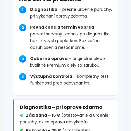
Diagnostika
– presné určenie poruchy,
pri vykonaní opravy zdarma.
Pevná cena a termín vopred
–
potvrdí servisný technik po diagnostike,
bez skrytých poplatkov. Bez vášho
odsúhlasenia nezačíname.
Odborná oprava
– originálne alebo
kvalitné Premium diely so zárukou.
Výstupná kontrola
– kompletný test
funkčnosti pred odovzdaním.
Diagnostika – pri oprave zdarma
Základná – 15 €
(otestovanie a určenie
poruchy, ak sa oprava nevykoná)
Pokročilá – 25 €
(s rozobratím