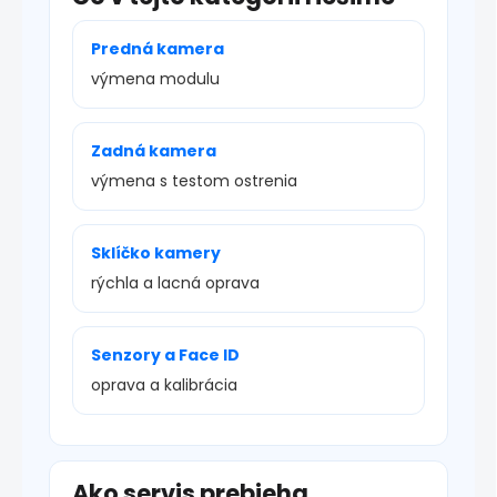
Predná kamera
výmena modulu
Zadná kamera
výmena s testom ostrenia
Sklíčko kamery
rýchla a lacná oprava
Senzory a Face ID
oprava a kalibrácia
Ako servis prebieha