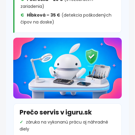
zariadenia)
Hĺbková – 35 €
(detekcia poškodených
čipov na doske)
Prečo servis v iguru.sk
záruka na vykonanú prácu aj náhradné
diely