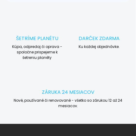
ŠETRÍME PLANÉTU
DARČEK ZDARMA
Kúpa, odpredaj či oprava -
Ku každej objednávke.
spoločne prispejeme k
šetreniu planéty
ZÁRUKA 24 MESIACOV
Nové, používané či renovované - všetko so zárukou 12 až 24
mesiacov.
Z
á