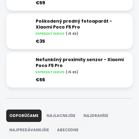
€59
Poškodený predný fotoaparát -
Xiaomi Poco F5 Pro
EXPRESNÝ SERVIS
(>5 KS)
€35
Nefunkčný proximity senzor - Xiaomi
Poco F5 Pro
EXPRESNÝ SERVIS
(>5 KS)
€56
R
a
ODPORÚČAME
NAJLACNEJŠIE
NAJDRAHŠIE
d
e
NAJPREDÁVANEJŠIE
ABECEDNE
n