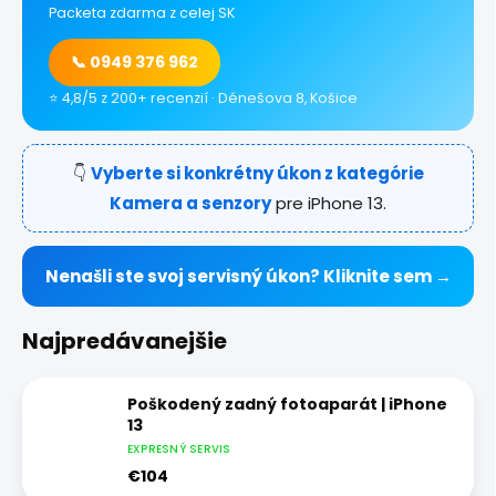
Packeta zdarma z celej SK
📞 0949 376 962
⭐ 4,8/5 z 200+ recenzií · Dénešova 8, Košice
👇
Vyberte si konkrétny úkon z kategórie
Kamera a senzory
pre iPhone 13.
Nenašli ste svoj servisný úkon? Kliknite sem →
Najpredávanejšie
Poškodený zadný fotoaparát | iPhone
13
EXPRESNÝ SERVIS
€104