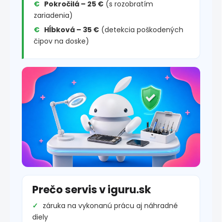
Pokročilá – 25 €
(s rozobratím
zariadenia)
Hĺbková – 35 €
(detekcia poškodených
čipov na doske)
Prečo servis v iguru.sk
záruka na vykonanú prácu aj náhradné
diely