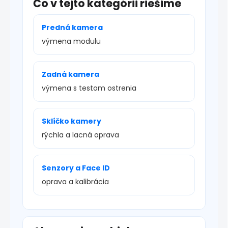
Čo v tejto kategórii riešime
Predná kamera
výmena modulu
Zadná kamera
výmena s testom ostrenia
Sklíčko kamery
rýchla a lacná oprava
Senzory a Face ID
oprava a kalibrácia