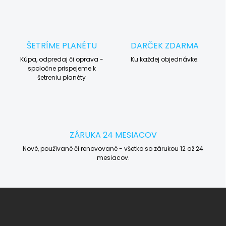
ŠETRÍME PLANÉTU
DARČEK ZDARMA
Kúpa, odpredaj či oprava -
Ku každej objednávke.
spoločne prispejeme k
šetreniu planéty
ZÁRUKA 24 MESIACOV
Nové, používané či renovované - všetko so zárukou 12 až 24
mesiacov.
Z
á
p