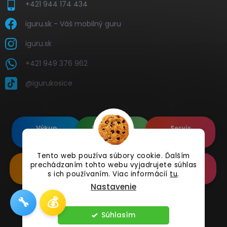
+421 944 174 434
iguru.sk - Váš mobilný guru
iguru.sk
+421 949 376 962
@igurukosice
Výkup
Renovované
Servis
elektroniky
Apple's
elektroniky
Tento web používa súbory cookie. Ďalším
prechádzaním tohto webu vyjadrujete súhlas
Renovované
Doplnkové
Online
Samsung's
Príslušenstvo
Reklamácia
s ich používaním. Viac informácií
tu
.
Nastavenie
🔧
💰
Copyright 2026
iguru.sk
. Všetky práva vyhradené.
Súhlasím