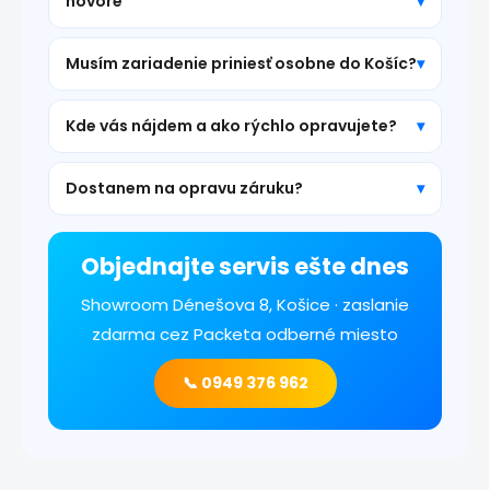
hovore
Musím zariadenie priniesť osobne do Košíc?
Kde vás nájdem a ako rýchlo opravujete?
Dostanem na opravu záruku?
Objednajte servis ešte dnes
Showroom Dénešova 8, Košice · zaslanie
zdarma cez Packeta odberné miesto
📞 0949 376 962