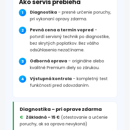
Ako servis prebieha
Diagnostika
– presné určenie poruchy,
pri vykonaní opravy zdarma.
Pevná cena a termín vopred
–
potvrdí servisný technik po diagnostike,
bez skrytých poplatkov. Bez vášho
odsúhlasenia nezačíname.
Odborná oprava
– originálne alebo
kvalitné Premium diely so zárukou.
Výstupná kontrola
– kompletný test
funkčnosti pred odovzdaním.
Diagnostika – pri oprave zdarma
Základná – 15 €
(otestovanie a určenie
poruchy, ak sa oprava nevykoná)