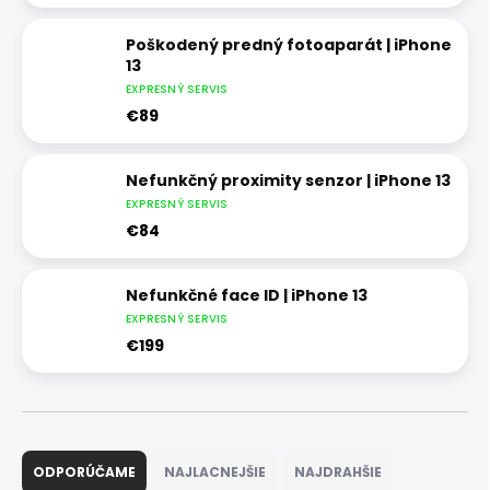
Poškodený predný fotoaparát | iPhone
13
EXPRESNÝ SERVIS
€89
Nefunkčný proximity senzor | iPhone 13
EXPRESNÝ SERVIS
€84
Nefunkčné face ID | iPhone 13
EXPRESNÝ SERVIS
€199
R
a
ODPORÚČAME
NAJLACNEJŠIE
NAJDRAHŠIE