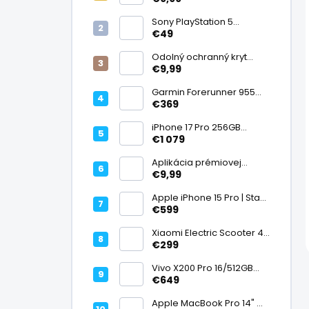
displej
Sony PlayStation 5
DualSense bezdrôtový
€49
ovládač, White | Stav:
Vynikajúci – A
Odolný ochranný kryt
transparentný
€9,99
Garmin Forerunner 955
Black, multisport GPS
€369
hodinky, mapy, AMOLED,
batéria 15 dní, ECG,
iPhone 17 Pro 256GB
ClimbPro
Cosmic Orange | Stav:
€1 079
Ako nový – A+
Aplikácia prémiovej
tvrdenej fólie na displej
€9,99
Apple iPhone 15 Pro | Stav:
Vynikajúci – A
€599
Xiaomi Electric Scooter 4
Lite (2. generácia), motor
€299
300 W, dojazd 25 km, 25
km/h, kolesá 10", 16,2 kg |
Vivo X200 Pro 16/512GB
Stav: Nový – A++
Titanium Dual SIM,
€649
Dimensity 9400, ZEISS 200
Mpx teleobjektív, 6,78"
Apple MacBook Pro 14" M1