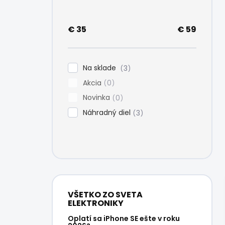
e
l
€
35
€
59
Na sklade
3
Akcia
0
Novinka
0
Náhradný diel
3
VŠETKO ZO SVETA
ELEKTRONIKY
Oplatí sa iPhone SE ešte v roku