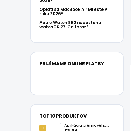
2026?
Oplatí sa MacBook Air M1 ešte v
roku 2026?
Apple Watch SE 2 nedostanú
watchOS 27. Čo teraz?
PRIJÍMAME ONLINE PLATBY
TOP 10 PRODUKTOV
Aplikácia prémiového
ochranného skla na
€9,99