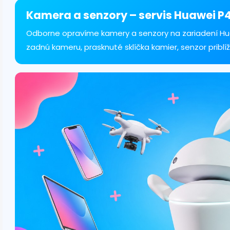
á
d
Kamera a senzory – servis Huawei P40
a
c
Odborne opravíme kamery a senzory na zariadení Hua
i
zadnú kameru, prasknuté sklíčka kamier, senzor priblíž
e
p
r
v
k
y
v
ý
p
i
s
u