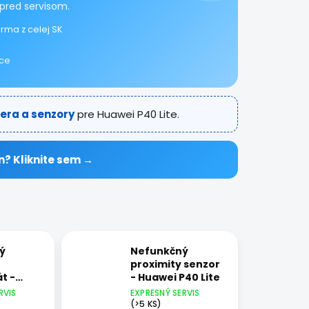
pred servisom.
rma z celej SK
ice
era a senzory
pre Huawei P40 Lite.
n? Kliknite sem →
ý
Nefunkčný
proximity senzor
t -
- Huawei P40 Lite
0 Lite
RVIS
EXPRESNÝ SERVIS
(>5 KS)