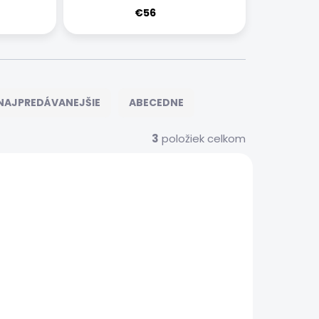
€56
NAJPREDÁVANEJŠIE
ABECEDNE
3
položiek celkom
S00244
HUAWEIPSRVS00253
 SERVIS
EXPRESNÝ SERVIS