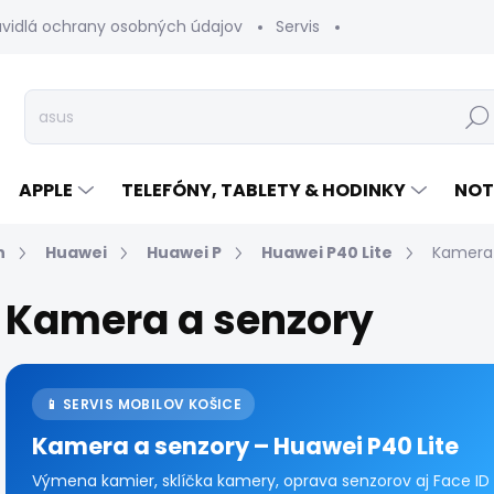
avidlá ochrany osobných údajov
Servis
Vrátenie tovaru
Hľad
APPLE
TELEFÓNY, TABLETY & HODINKY
NOT
n
Huawei
Huawei P
Huawei P40 Lite
Kamera 
Kamera a senzory
📱 SERVIS MOBILOV KOŠICE
Kamera a senzory – Huawei P40 Lite
Výmena kamier, sklíčka kamery, oprava senzorov aj Face ID p