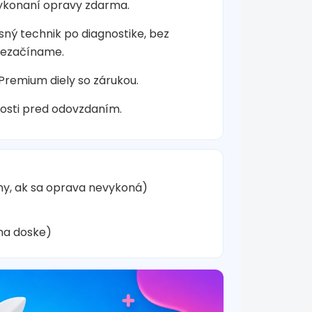
vykonaní opravy zdarma.
sný technik po diagnostike, bez
nezačíname.
 Premium diely so zárukou.
osti pred odovzdaním.
hy, ak sa oprava nevykoná)
na doske)