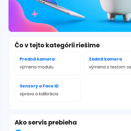
Čo v tejto kategórii riešime
Predná kamera
Zadná kamera
výmena modulu
výmena s testom os
Senzory a Face ID
oprava a kalibrácia
Ako servis prebieha