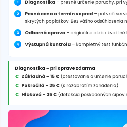
Diagnostika
– presné určenie poruchy, pri 
Pevná cena a termín vopred
– potvrdí servi
skrytých poplatkov. Bez vášho odsúhlasenia 
Odborná oprava
– originálne alebo kvalitné
Výstupná kontrola
– kompletný test funkčn
Diagnostika – pri oprave zdarma
Základná – 15 €
(otestovanie a určenie poruc
Pokročilá – 25 €
(s rozobratím zariadenia)
Hĺbková – 35 €
(detekcia poškodených čipov 