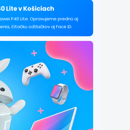
 Lite v Košiciach
wei P40 Lite. Opravujeme prednú aj
enia, čítačku odtlačkov aj Face ID.