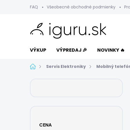
Prejsť
FAQ
Všeobecné obchodné podmienky
Pr
na
obsah
VÝKUP
VÝPREDAJ 🎉
NOVINKY 🔥
Domov
Servis Elektroniky
Mobilný telefó
B
o
č
n
ý
p
a
CENA
n