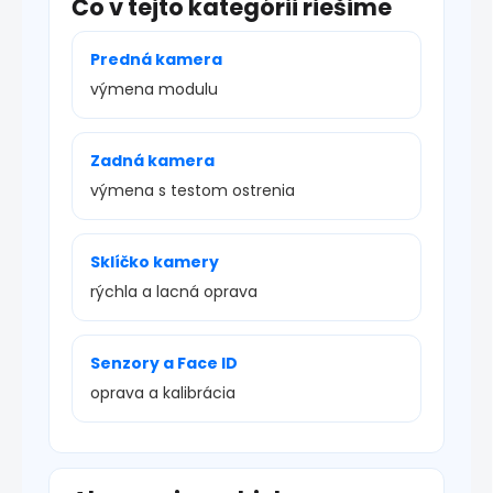
Čo v tejto kategórii riešime
Predná kamera
výmena modulu
Zadná kamera
výmena s testom ostrenia
Sklíčko kamery
rýchla a lacná oprava
Senzory a Face ID
oprava a kalibrácia