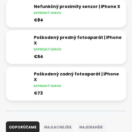
Nefunkčný proximity senzor | iPhone X
EXPRESNÝ SERVIS
€84
Poškodený predný fotoaparát | iPhone
X
EXPRESNÝ SERVIS
€54
Poškodený zadný fotoaparát | iPhone
X
EXPRESNÝ SERVIS
€73
R
a
ODPORÚČAME
NAJLACNEJŠIE
NAJDRAHŠIE