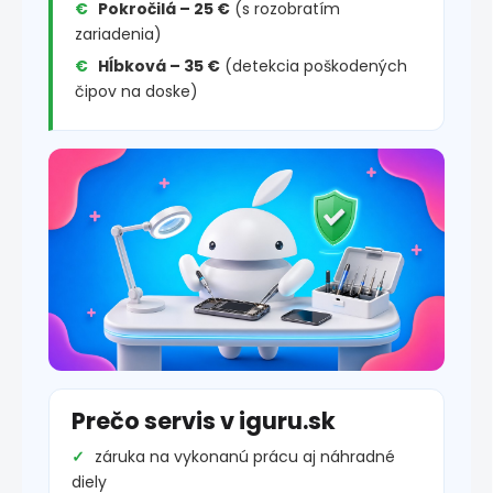
Pokročilá – 25 €
(s rozobratím
zariadenia)
Hĺbková – 35 €
(detekcia poškodených
čipov na doske)
Prečo servis v iguru.sk
záruka na vykonanú prácu aj náhradné
diely