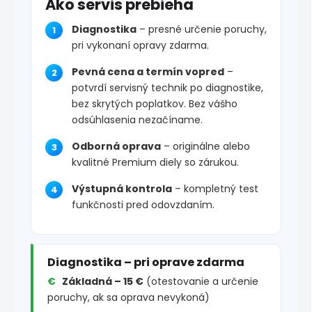
Ako servis prebieha
Diagnostika
– presné určenie poruchy,
pri vykonaní opravy zdarma.
Pevná cena a termín vopred
–
potvrdí servisný technik po diagnostike,
bez skrytých poplatkov. Bez vášho
odsúhlasenia nezačíname.
Odborná oprava
– originálne alebo
kvalitné Premium diely so zárukou.
Výstupná kontrola
– kompletný test
funkčnosti pred odovzdaním.
Diagnostika – pri oprave zdarma
Základná – 15 €
(otestovanie a určenie
poruchy, ak sa oprava nevykoná)