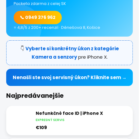
Packeta zdarma z celej SK
📞 0949 376 962
⭐ 4,8/5 z 200+ recenzií · Dénešova 8, Košice
👇
Vyberte si konkrétny úkon z kategórie
Kamera a senzory
pre iPhone X.
Nenašli ste svoj servisný úkon? Kliknite sem →
Najpredávanejšie
Nefunkčné face ID | iPhone X
EXPRESNÝ SERVIS
€109