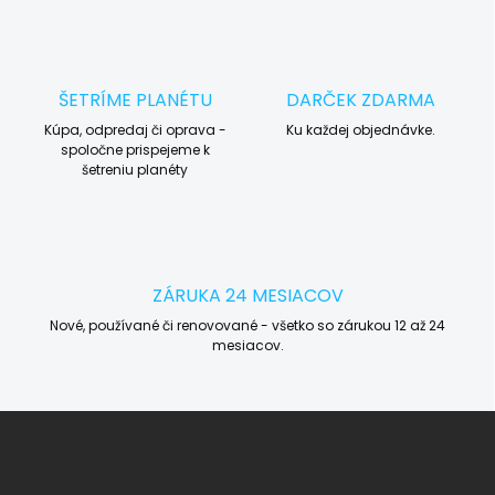
ŠETRÍME PLANÉTU
DARČEK ZDARMA
Kúpa, odpredaj či oprava -
Ku každej objednávke.
spoločne prispejeme k
šetreniu planéty
ZÁRUKA 24 MESIACOV
Nové, používané či renovované - všetko so zárukou 12 až 24
mesiacov.
Z
á
p