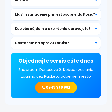
hovore
Musím zariadenie priniesť osobne do Košíc?
Kde vás nájdem a ako rýchlo opravujete?
Dostanem na opravu záruku?
Objednajte servis ešte dnes
Showroom Dénešova 8, Košice · zaslanie
zdarma cez Packeta odberné miesto
📞 0949 376 962