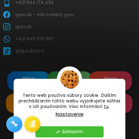
+421 944 174 434
iguru.sk - Váš mobilný guru
iguru.sk
+421 949 376 962
@igurukosice
Výkup
Renovované
Servis
elektroniky
Apple's
elektroniky
Tento web používa súbory cookie. Ďalším
prechádzaním tohto webu vyjadrujete súhlas
Renovované
Doplnkové
Online
Samsung's
Príslušenstvo
Reklamácia
s ich používaním. Viac informácií
tu
.
Nastavenie
🔧
💰
Copyright 2026
iguru.sk
. Všetky práva vyhradené.
Súhlasím