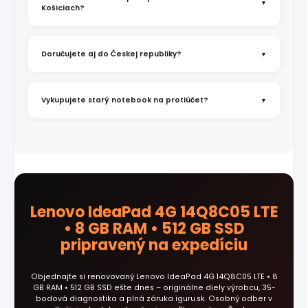
Košiciach?
Doručujete aj do Českej republiky?
Vykupujete starý notebook na protiúčet?
Lenovo IdeaPad 4G 14Q8C05 LTE
• 8 GB RAM • 512 GB SSD
pripravený na expedíciu
Objednajte si renovovaný Lenovo IdeaPad 4G 14Q8C05 LTE • 8
GB RAM • 512 GB SSD ešte dnes – originálne diely výrobcu, 35-
bodová diagnostika a plná záruka iguru.sk. Osobný odber v