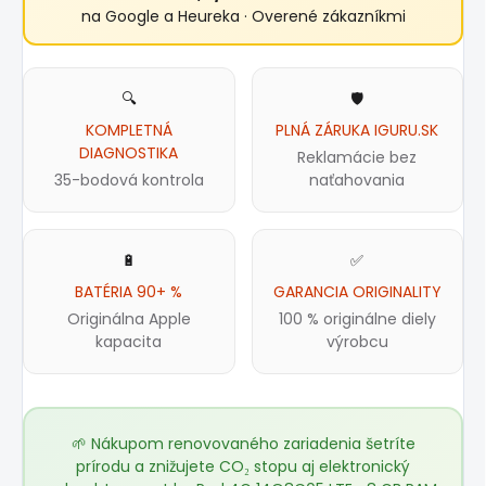
na Google a Heureka · Overené zákazníkmi
🔍
🛡️
KOMPLETNÁ
PLNÁ ZÁRUKA IGURU.SK
DIAGNOSTIKA
Reklamácie bez
35-bodová kontrola
naťahovania
🔋
✅
BATÉRIA 90+ %
GARANCIA ORIGINALITY
Originálna Apple
100 % originálne diely
kapacita
výrobcu
🌱 Nákupom renovovaného zariadenia šetríte
prírodu a znižujete CO₂ stopu aj elektronický