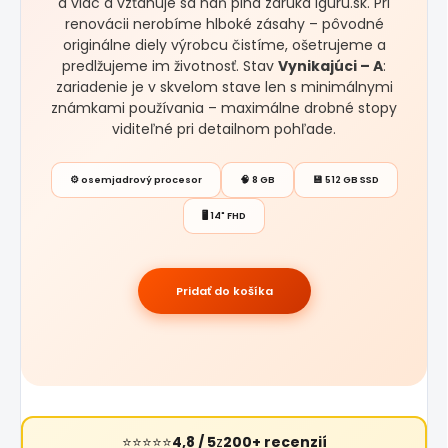
a viac a vzťahuje sa naň plná záruka iguru.sk. Pri
renovácii nerobíme hlboké zásahy – pôvodné
originálne diely výrobcu čistíme, ošetrujeme a
predlžujeme im životnosť. Stav
Vynikajúci – A
:
zariadenie je v skvelom stave len s minimálnymi
známkami používania – maximálne drobné stopy
viditeľné pri detailnom pohľade.
⚙️ osemjadrový procesor
🧠 8 GB
💾 512 GB SSD
🖥️ 14" FHD
Pridať do košíka
⭐⭐⭐⭐⭐
4,8 / 5
z
200+ recenzií