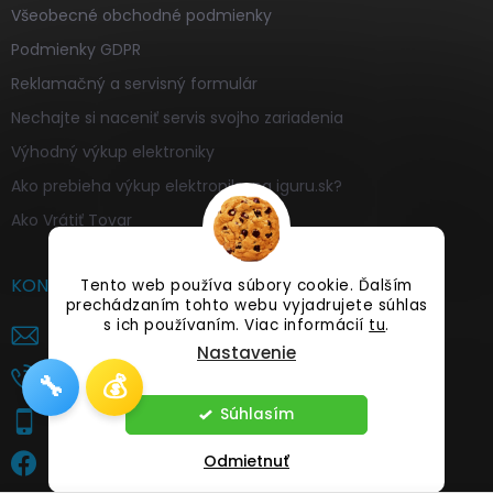
Všeobecné obchodné podmienky
Podmienky GDPR
Reklamačný a servisný formulár
Nechajte si naceniť servis svojho zariadenia
Výhodný výkup elektroniky
Ako prebieha výkup elektroniky na iguru.sk?
Ako Vrátiť Tovar
KONTAKT
Tento web používa súbory cookie. Ďalším
prechádzaním tohto webu vyjadrujete súhlas
s ich používaním. Viac informácií
tu
.
info
@
iguru.sk
Nastavenie
+421 949 376 962
🔧
💰
Súhlasím
+421 944 174 434
Odmietnuť
iguru.sk - Váš mobilný guru