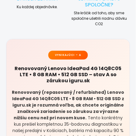
SPOLOČNE?
Ku každej objednávke.
Ste krôčik od toho, aby sme
spoločne ušetrili riadnu dávku
CO2
VYNIKAJÚCI – A
Renovovaný Lenovo IdeaPad 4G 14Q8C05
LTE • 8 GB RAM • 512 GB SSD – stav A so
zárukou iguru.sk
Renovovaný (repasovaný / refurbished) Lenovo
IdeaPad 4G 14Q8C05 LTE • 8 GB RAM • 512 GB SSD z
iguru.sk je rozumná voľba, ak chcete originálne
značkové zariadenie so zárukou za výrazne
nižšiu cenu než pri novom kuse.
Tento konkrétny
kus prešiel kompletnou 35-bodovou diagnostikou v
našej predajni v Košiciach, batéria má kapacitu 90 %