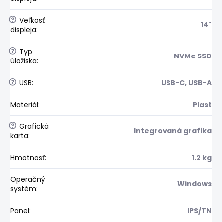
?
Veľkosť
14"
displeja
:
?
Typ
NVMe SSD
úložiska
:
?
USB
:
USB-C, USB-A
Materiál
:
Plast
?
Grafická
Integrovaná grafika
karta
:
Hmotnosť
:
1.2 kg
Operačný
Windows
systém
:
Panel
:
IPS/TN