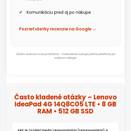
Komunikáciu pred aj po nákupe
Pozrieť všetky recenzie na Google →
Žiadnu recenziu si nevymýšľame – hodnotenia overujú priamo platformy po
reálnom nákupe.
Často kladené otázky – Lenovo
IdeaPad 4G 14Q8C05 LTE • 8 GB
RAM • 512 GB SSD
Aký je rozdiel medzi renovovaným (repasovaným) a