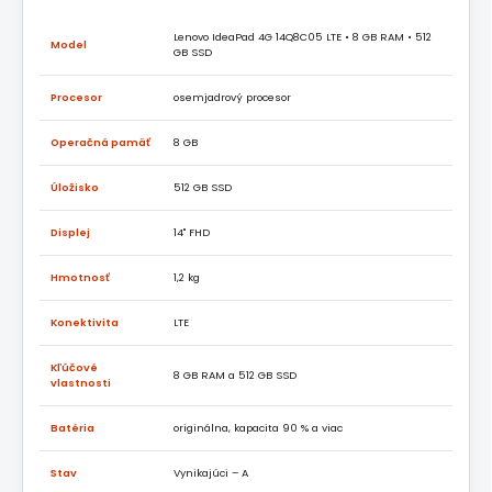
Lenovo IdeaPad 4G 14Q8C05 LTE • 8 GB RAM • 512
Model
GB SSD
Procesor
osemjadrový procesor
Operačná pamäť
8 GB
Úložisko
512 GB SSD
Displej
14" FHD
Hmotnosť
1,2 kg
Konektivita
LTE
Kľúčové
8 GB RAM a 512 GB SSD
vlastnosti
Batéria
originálna, kapacita 90 % a viac
Stav
Vynikajúci – A