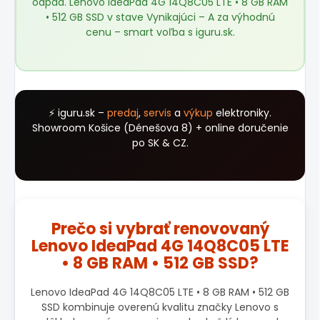
odpad. Lenovo IdeaPad 4G 14Q8C05 LTE • 8 GB RAM
• 512 GB SSD v stave Vynikajúci – A za výhodnú
cenu – smart voľba s
iguru.sk
.
⚡ iguru.sk –
predaj
,
servis
a
výkup
elektroniky.
Showroom Košice (Dénešova 8) + online doručenie
po SK & CZ.
Prečo si vybrať renovovaný
Lenovo IdeaPad 4G 14Q8C05 LTE
• 8 GB RAM • 512 GB SSD?
Lenovo IdeaPad 4G 14Q8C05 LTE • 8 GB RAM • 512 GB
SSD kombinuje overenú kvalitu značky Lenovo s