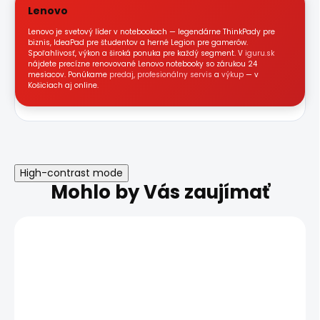
Lenovo
Lenovo je svetový líder v notebookoch — legendárne ThinkPady pre
biznis, IdeaPad pre študentov a herné Legion pre gamerów.
Spoľahlivosť, výkon a široká ponuka pre každý segment. V
iguru.sk
nájdete precízne renovované Lenovo notebooky so zárukou 24
mesiacov. Ponúkame
predaj
,
profesionálny servis
a
výkup
— v
Košiciach aj online.
High-contrast mode
Mohlo by Vás zaujímať
TRIEDA A
AKCIA
DOPRAVA ZADARMO
TRIEDA A