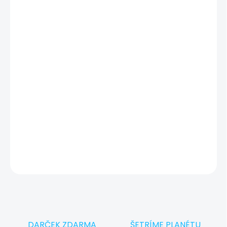
Zariadenie je v skvelom stave len s minimálnymi známkami
používania. Technicky 100 % funkčné, dôkladne otestované
a pripravené na prevzatie v Showroom iguru.sk v Košiciach.
Otestovaný a pripravený pre vás
✔
Máte starý notebook alebo MacBook?
🔄
Vykúpime ho a ušetríte!
DETAILNÉ INFORMÁCIE
OPÝTAŤ SA
STRÁŽIŤ
DARČEK ZDARMA
ŠETRÍME PLANÉTU