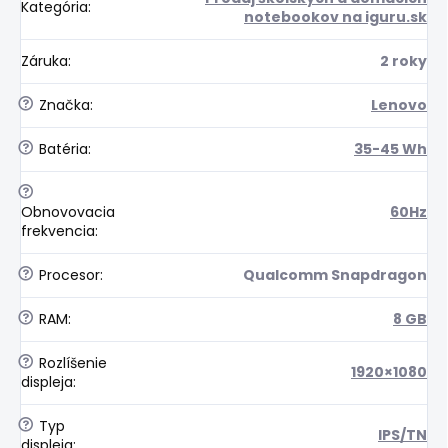
Kategória
:
notebookov na iguru.sk
Záruka
:
2 roky
?
Značka
:
Lenovo
?
Batéria
:
35-45 Wh
?
Obnovovacia
60Hz
frekvencia
:
?
Procesor
:
Qualcomm Snapdragon
?
RAM
:
8 GB
?
Rozlíšenie
1920×1080
displeja
:
?
Typ
IPS/TN
displeja
: