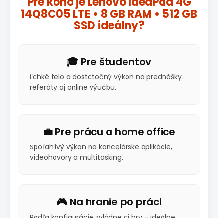
Pre koho je Lenovo IdeaPad 4G
14Q8C05 LTE • 8 GB RAM • 512 GB
SSD ideálny?
🎓 Pre študentov
Ľahké telo a dostatočný výkon na prednášky,
referáty aj online výučbu.
💼 Pre prácu a home office
Spoľahlivý výkon na kancelárske aplikácie,
videohovory a multitasking.
🎮 Na hranie po práci
Podľa konfigurácie zvládne aj hry – ideálne