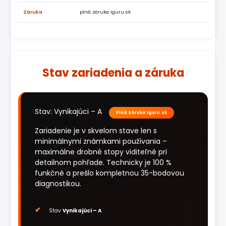
Záruka
plná záruka iguru.sk
Stav zariadenia a záruka
Stav: Vynikajúci – A
Plná záruka iguru.sk
Zariadenie je v skvelom stave len s
minimálnymi známkami používania –
maximálne drobné stopy viditeľné pri
detailnom pohľade. Technicky je 100 %
funkčné a prešlo kompletnou 35-bodovou
diagnostikou.
Stav
Vynikajúci – A