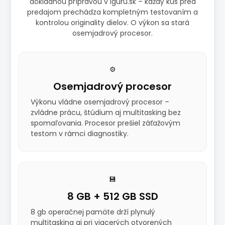
dôkladnou prípravou v iguru.sk – každý kus pred
predajom prechádza kompletným testovaním a
kontrolou originality dielov. O výkon sa stará
osemjadrový procesor.
⚙️
Osemjadrový procesor
Výkonu vládne osemjadrový procesor –
zvládne prácu, štúdium aj multitasking bez
spomaľovania. Procesor prešiel záťažovým
testom v rámci diagnostiky.
💾
8 GB + 512 GB SSD
8 gb operačnej pamäte drží plynulý
multitasking aj pri viacerých otvorených