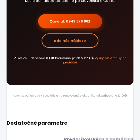
Košiciach alebo doručenie po Slovensku a Česku.
Zavolať: 0949 376 962
Kde nás nájdete
📍 Košice – Dénešova 8 | 🚚 Doručenie po SK & CZ | 💰
Výkup elektroniky na
protiúčet
Autor: Kubo, iguru.sk – špecialista na renovovanú elektroniku · Aktualizované: júl 2026
Dodatočné parametre
Predaj školských a domácich