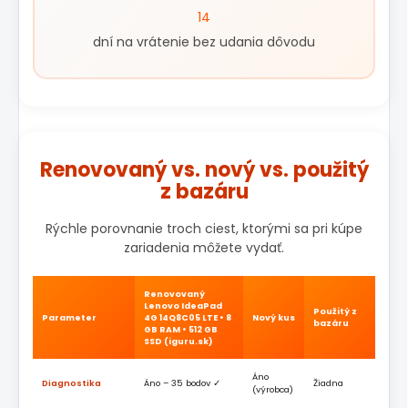
14
dní na vrátenie bez udania dôvodu
Renovovaný vs. nový vs. použitý
z bazáru
Rýchle porovnanie troch ciest, ktorými sa pri kúpe
zariadenia môžete vydať.
Renovovaný
Lenovo IdeaPad
Použitý z
Parameter
4G 14Q8C05 LTE • 8
Nový kus
bazáru
GB RAM • 512 GB
SSD (iguru.sk)
Áno
Diagnostika
Áno – 35 bodov ✓
Žiadna
(výrobca)