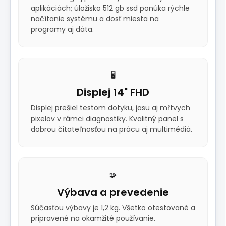
aplikáciách; úložisko 512 gb ssd ponúka rýchle
načítanie systému a dosť miesta na
programy aj dáta.
🖥️
Displej 14" FHD
Displej prešiel testom dotyku, jasu aj mŕtvych
pixelov v rámci diagnostiky. Kvalitný panel s
dobrou čitateľnosťou na prácu aj multimédiá.
🧩
Výbava a prevedenie
Súčasťou výbavy je 1,2 kg. Všetko otestované a
pripravené na okamžité používanie.