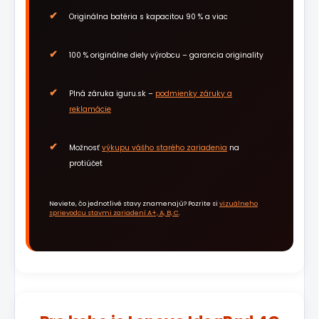
Originálna batéria s kapacitou 90 % a viac
100 % originálne diely výrobcu – garancia originality
Plná záruka iguru.sk –
podmienky záruky a
reklamácie
Možnosť
výkupu vášho starého zariadenia
na
protiúčet
Neviete, čo jednotlivé stavy znamenajú? Pozrite si
vizuálneho
sprievodcu stavmi zariadení A+, A, B, C
.