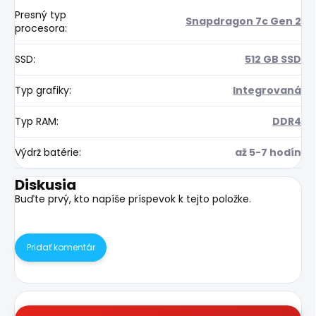
Presný typ
Snapdragon 7c Gen 2
procesora
:
SSD
:
512 GB SSD
Typ grafiky
:
Integrovaná
Typ RAM
:
DDR4
Výdrž batérie
:
až 5-7 hodín
Diskusia
Buďte prvý, kto napíše príspevok k tejto položke.
Pridať komentár