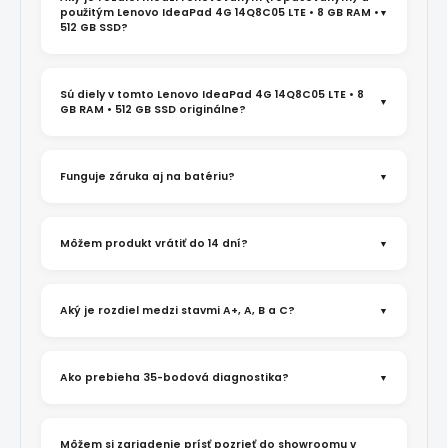
použitým Lenovo IdeaPad 4G 14Q8C05 LTE • 8 GB RAM •
512 GB SSD?
Sú diely v tomto Lenovo IdeaPad 4G 14Q8C05 LTE • 8
GB RAM • 512 GB SSD originálne?
Funguje záruka aj na batériu?
Môžem produkt vrátiť do 14 dní?
Aký je rozdiel medzi stavmi A+, A, B a C?
Ako prebieha 35-bodová diagnostika?
Môžem si zariadenie prísť pozrieť do showroomu v