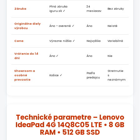
Plná záruka
24
Záruka
Bez záruky
iguru.sk ✓
mesiacov
Originálne diely
Áno – overené ✓
Áno
Neisté
výrobcu
Cena
Výrazne nižšia ✓
Najvyššia
Variabilná
Vrátenie do 14
Áno ✓
Áno
Nie
dní
Showroom a
Stretnutie
Podľa
osobné
Košice ✓
s
predajcu
prevzatie
neznámym
Technické parametre – Lenovo
IdeaPad 4G 14Q8C05 LTE • 8 GB
RAM • 512 GB SSD