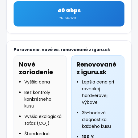
40 Gbps
Thunderbolt 3
Porovnanie: nové vs. renovované z iguru.sk
Nové
Renovované
zariadenie
z iguru.sk
Vyššia cena
Lepšia cena pri
rovnakej
Bez kontroly
hardvérovej
konkrétneho
výbave
kusu
35-bodová
Vyššia ekologická
diagnostika
záťaž (CO₂)
každého kusu
Štandardná
100 %