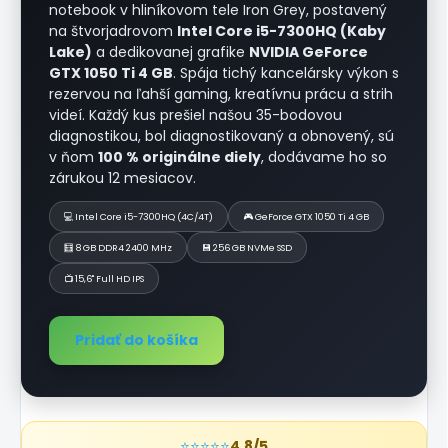
notebook v hliníkovom tele Iron Grey, postavený
na štvorjadrovom
Intel Core i5-7300HQ (Kaby
Lake)
a dedikovanej grafike
NVIDIA GeForce
GTX 1050 Ti 4 GB
. Spája tichý kancelársky výkon s
rezervou na ľahší gaming, kreatívnu prácu a strih
videí. Každý kus prešiel našou 35-bodovou
diagnostikou, bol diagnostikovaný a obnovený, sú
v ňom
100 % originálne diely
, dodávame ho so
zárukou 12 mesiacov.
💻 Intel Core i5-7300HQ (4C/4T)
🎮 GeForce GTX 1050 Ti 4 GB
🧮 8 GB DDR4 2400 MHz
💾 256 GB NVMe SSD
📺 15,6" Full HD IPS
Pridať do košíka
⭐⭐⭐⭐⭐
4,8/5