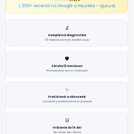
z 200+ recenzií na Google a Heureka – iguru.sk
🔬
Kompletná diagnostika
35-bodová kontrola každého kusu
🛡️
Záruka 12 mesiacov
Plnohodnotný servis v Košiciach
✨
Prečistené a obnovené
Vyčistené a profesionálne pripravené
🛒
Vrátenie do 14 dní
Bez stresu, bez otázok