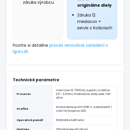
záruka výrobcu
originálne diely
Záruka 12
mesiacov +
servis v Košiciach
Pozrite si detailne
proces renovácie zariadení v
iguru.sk
.
Technické parametre
Intel Core i5-7300HQ, 4 jadrá / 4 vlákna,
Procesor
2,5 – 3,5 GHz, 6 MB cache, Kaby Lake, TDP
45 W
NVIDIA GeForce GTX 1050 Ti, 4 GB GDDR5 +
Grafika
Intel HD Graphics 630
Operačná pamäť
8 GB DDR4 2400 MHz
Úložisko
256 GB NVMe SSD (PCIe)