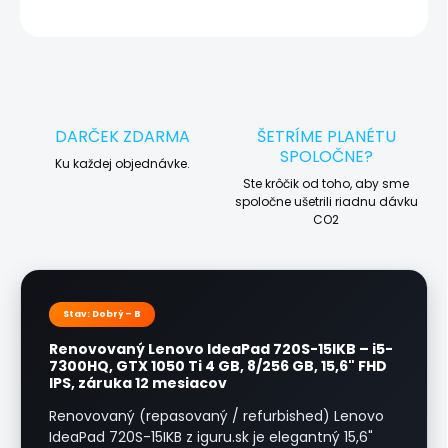
OPÝTAŤ SA
STRÁŽIŤ
DARČEK ZDARMA
ŠETRÍME PLANÉTU
SPOLOČNE?
Ku každej objednávke.
Ste krôčik od toho, aby sme
spoločne ušetrili riadnu dávku
CO2
Stav: Dobrý – B
Renovovaný Lenovo IdeaPad 720S-15IKB – i5-
7300HQ, GTX 1050 Ti 4 GB, 8/256 GB, 15,6" FHD
IPS, záruka 12 mesiacov
Renovovaný (repasovaný / refurbished) Lenovo
IdeaPad 720S-15IKB z iguru.sk je elegantný 15,6"