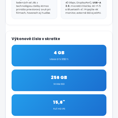
ladených od JBL s
40 Gbps, DisplayPort),
USB-A
technológiou Dolby Atmos
3.0
, microSD čítačka, Wi-Fi 5
prináša priestorový zvuk pri
a Bluetooth 4.1. Pripojíte 4K
filmoch, hovoroch aj hudbe.
monitor, externé SSD aj eGPU.
Výkonové čísla v skratke
4 GB
VRAM GTX 1050 Ti
256 GB
NVMe SSD
15,6"
Full HD IPS