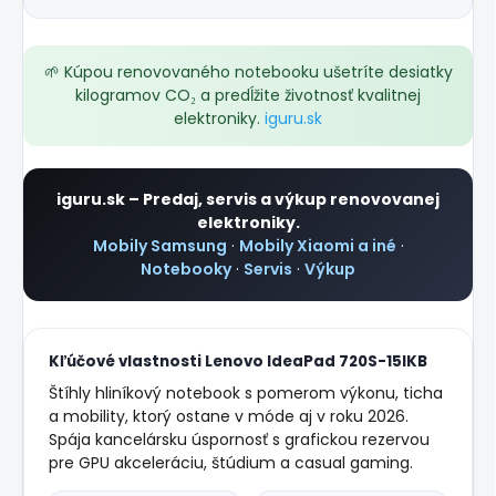
🌱 Kúpou renovovaného notebooku ušetríte desiatky
kilogramov CO₂ a predĺžite životnosť kvalitnej
elektroniky.
iguru.sk
iguru.sk – Predaj, servis a výkup renovovanej
elektroniky.
Mobily Samsung
·
Mobily Xiaomi a iné
·
Notebooky
·
Servis
·
Výkup
Kľúčové vlastnosti Lenovo IdeaPad 720S-15IKB
Štíhly hliníkový notebook s pomerom výkonu, ticha
a mobility, ktorý ostane v móde aj v roku 2026.
Spája kancelársku úspornosť s grafickou rezervou
pre GPU akceleráciu, štúdium a casual gaming.