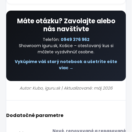
Máte otázku? Zavolajte alebo
nás navštívte
Telefón:
0949 376 962
Showroom iguru.sk, Košice – otestovaný kus si
môžete vyzdvihnúť osobne.
Vykúpime váš starý notebook a ušetríte ešte
viac →
Autor: Kubo, iguru.sk | Aktualizované: máj 2026
Dodatočné parametre
Nové, renovované a repasované