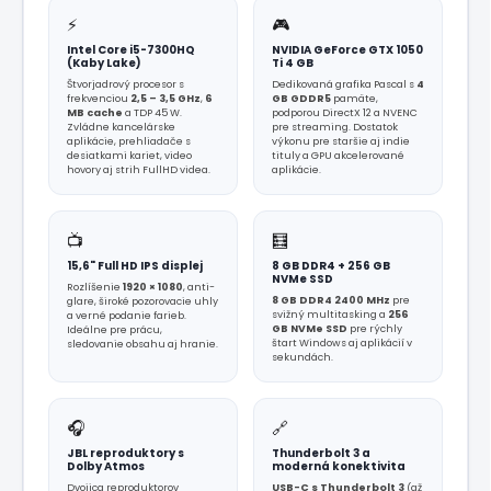
⚡
🎮
Intel Core i5-7300HQ
NVIDIA GeForce GTX 1050
(Kaby Lake)
Ti 4 GB
Štvorjadrový procesor s
Dedikovaná grafika Pascal s
4
frekvenciou
2,5 – 3,5 GHz
,
6
GB GDDR5
pamäte,
MB cache
a TDP 45 W.
podporou DirectX 12 a NVENC
Zvládne kancelárske
pre streaming. Dostatok
aplikácie, prehliadače s
výkonu pre staršie aj indie
desiatkami kariet, video
tituly a GPU akcelerované
hovory aj strih FullHD videa.
aplikácie.
📺
🧮
15,6" Full HD IPS displej
8 GB DDR4 + 256 GB
NVMe SSD
Rozlíšenie
1920 × 1080
, anti-
8 GB DDR4 2400 MHz
pre
glare, široké pozorovacie uhly
svižný multitasking a
256
a verné podanie farieb.
GB NVMe SSD
pre rýchly
Ideálne pre prácu,
štart Windows aj aplikácií v
sledovanie obsahu aj hranie.
sekundách.
🎧
🔗
JBL reproduktory s
Thunderbolt 3 a
Dolby Atmos
moderná konektivita
Dvojica reproduktorov
USB-C s Thunderbolt 3
(až