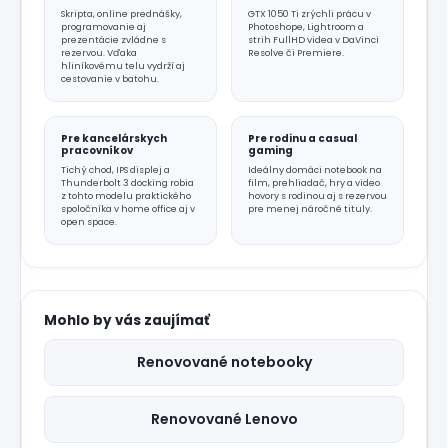
Skripta, online prednášky,
GTX 1050 Ti zrýchli prácu v
programovanie aj
Photoshope, Lightroom a
prezentácie zvládne s
strih FullHD videa v DaVinci
rezervou. Vďaka
Resolve či Premiere.
hliníkovému telu vydrží aj
cestovanie v batohu.
Pre kancelárskych
Pre rodinu a casual
pracovníkov
gaming
Tichý chod, IPS displej a
Ideálny domáci notebook na
Thunderbolt 3 docking robia
film, prehliadač, hry a video
z tohto modelu praktického
hovory s rodinou aj s rezervou
spoločníka v home office aj v
pre menej náročné tituly.
open space.
Mohlo by vás zaujímať
Renovované notebooky
Renovované Lenovo