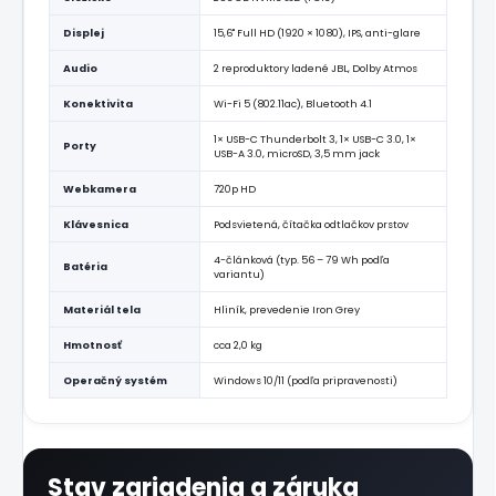
Displej
15,6" Full HD (1920 × 1080), IPS, anti-glare
Audio
2 reproduktory ladené JBL, Dolby Atmos
Konektivita
Wi-Fi 5 (802.11ac), Bluetooth 4.1
1× USB-C Thunderbolt 3, 1× USB-C 3.0, 1×
Porty
USB-A 3.0, microSD, 3,5 mm jack
Webkamera
720p HD
Klávesnica
Podsvietená, čítačka odtlačkov prstov
4-článková (typ. 56 – 79 Wh podľa
Batéria
variantu)
Materiál tela
Hliník, prevedenie Iron Grey
Hmotnosť
cca 2,0 kg
Operačný systém
Windows 10/11 (podľa pripravenosti)
Stav zariadenia a záruka