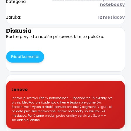
Kategória
:
notebooky
Záruka
:
12 mesiacov
Diskusia
Buďte prvý, kto napíše príspevok k tejto položke.
Pridať komentár
Lenovo
Lenovo je svetový líder v notebookoch — legendárne ThinkPady pre
biznis, IdeaPad pre študentov a herné Legion pre gamerów.
Spoľahlivosť, výkon a široká ponuka pre každý segment. V
iguru.sk
nájdete precízne renovované Lenovo notebooky so zárukou 24
mesiacov. Ponúkame
predaj
,
profesionálny servis
a
výkup
— v
Košiciach aj online.