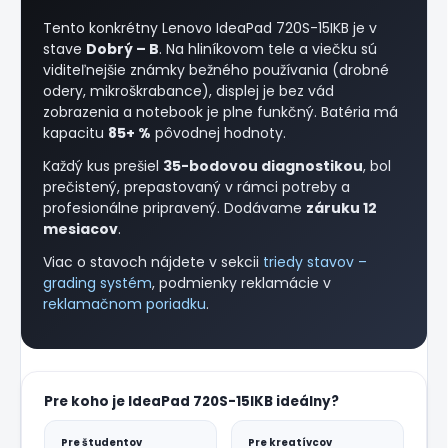
Tento konkrétny Lenovo IdeaPad 720S-15IKB je v
stave
Dobrý – B
. Na hliníkovom tele a viečku sú
viditeľnejšie známky bežného používania (drobné
odery, mikroškrabance), displej je bez vád
zobrazenia a notebook je plne funkčný. Batéria má
kapacitu
85+ %
pôvodnej hodnoty.
Každý kus prešiel
35-bodovou diagnostikou
, bol
prečistený, prepastovaný v rámci potreby a
profesionálne pripravený. Dodávame
záruku 12
mesiacov
.
Viac o stavoch nájdete v sekcii
triedy stavov –
grading systém
, podmienky reklamácie v
reklamačnom poriadku
.
Pre koho je IdeaPad 720S-15IKB ideálny?
Pre študentov
Pre kreatívcov