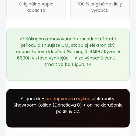
Originálna Apple
100 % originálne diely
kapacita
výrobcu
🌱 Nákupom renovovaného zariadenia šetríte
prírodu a znižujete CO₂ stopu aj elektronický
odpad. Lenovo IdeaPad Gaming 3 16ARH7 Ryzen 5
6600H v stave Vynikajúci – A za výhodnú cenu –
smart voľba s
iguru.sk
.
⚡ iguru.sk –
predaj
,
servis
a
výkup
elektroniky.
Showroom Košice (Dénešova 8) + online doručenie
po SK & CZ.