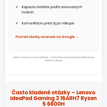
Kapacitu batérie podľa avizovaných
hodnôt
Komunikáciu pred aj po nákupe
Pozrieť všetky recenzie na Google →
Žiadnu recenziu si nevymýšľame – hodnotenia overujú priamo platformy po
reálnom nákupe.
Často kladené otázky – Lenovo
IdeaPad Gaming 3 16ARH7 Ryzen
5 6600H