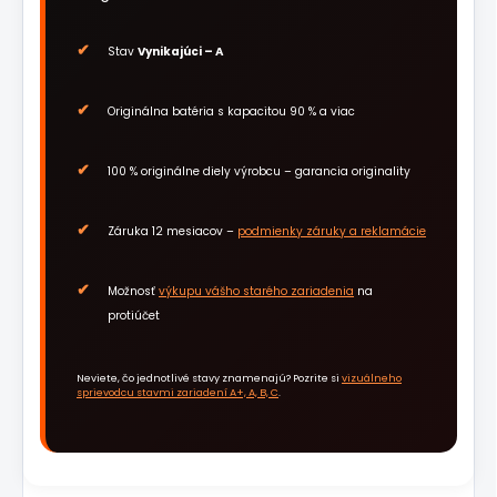
Stav
Vynikajúci – A
Originálna batéria s kapacitou 90 % a viac
100 % originálne diely výrobcu – garancia originality
Záruka 12 mesiacov –
podmienky záruky a reklamácie
Možnosť
výkupu vášho starého zariadenia
na
protiúčet
Neviete, čo jednotlivé stavy znamenajú? Pozrite si
vizuálneho
sprievodcu stavmi zariadení A+, A, B, C
.