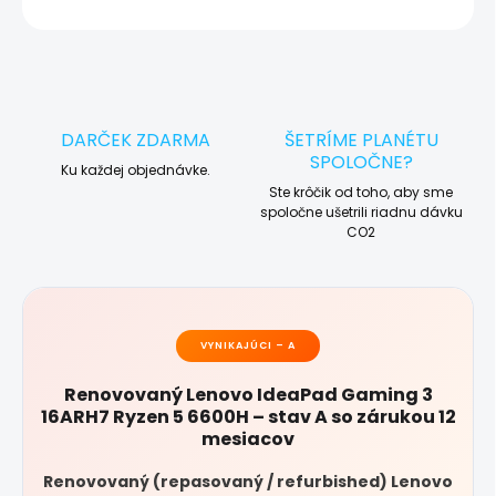
OPÝTAŤ SA
STRÁŽIŤ
DARČEK ZDARMA
ŠETRÍME PLANÉTU
SPOLOČNE?
Ku každej objednávke.
Ste krôčik od toho, aby sme
spoločne ušetrili riadnu dávku
CO2
VYNIKAJÚCI – A
Renovovaný Lenovo IdeaPad Gaming 3
16ARH7 Ryzen 5 6600H – stav A so zárukou 12
mesiacov
Renovovaný (repasovaný / refurbished) Lenovo