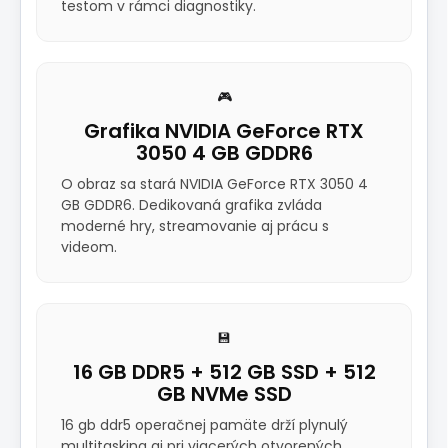
testom v rámci diagnostiky.
🎮
Grafika NVIDIA GeForce RTX
3050 4 GB GDDR6
O obraz sa stará NVIDIA GeForce RTX 3050 4
GB GDDR6. Dedikovaná grafika zvláda
moderné hry, streamovanie aj prácu s
videom.
💾
16 GB DDR5 + 512 GB SSD + 512
GB NVMe SSD
16 gb ddr5 operačnej pamäte drží plynulý
multitasking aj pri viacerých otvorených