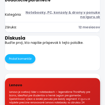
Dodatočné parametre
Notebooky, PC, konzoly & drony v ponuke
Kategória
:
na iguru.sk
Záruka
:
12 mesiacov
Diskusia
Buďte prvý, kto napíše príspevok k tejto položke.
Pridať komentár
Lenovo
Lenovo je svetový líder v notebookoch — legendárne ThinkPady pre
biznis, IdeaPad pre študentov a herné Legion pre gamerów.
Spoľahlivosť, výkon a široká ponuka pre každý segment. V
iguru.sk
nájdete precízne renovované Lenovo notebooky so zárukou 24