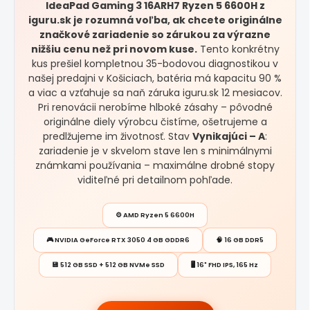
IdeaPad Gaming 3 16ARH7 Ryzen 5 6600H z
iguru.sk je rozumná voľba, ak chcete originálne
značkové zariadenie so zárukou za výrazne
nižšiu cenu než pri novom kuse.
Tento konkrétny
kus prešiel kompletnou 35-bodovou diagnostikou v
našej predajni v Košiciach, batéria má kapacitu 90 %
a viac a vzťahuje sa naň záruka iguru.sk 12 mesiacov.
Pri renovácii nerobíme hlboké zásahy – pôvodné
originálne diely výrobcu čistíme, ošetrujeme a
predlžujeme im životnosť. Stav
Vynikajúci – A
:
zariadenie je v skvelom stave len s minimálnymi
známkami používania – maximálne drobné stopy
viditeľné pri detailnom pohľade.
⚙️ AMD Ryzen 5 6600H
🎮 NVIDIA GeForce RTX 3050 4 GB GDDR6
🧠 16 GB DDR5
💾 512 GB SSD + 512 GB NVMe SSD
🖥️ 16" FHD IPS, 165 Hz