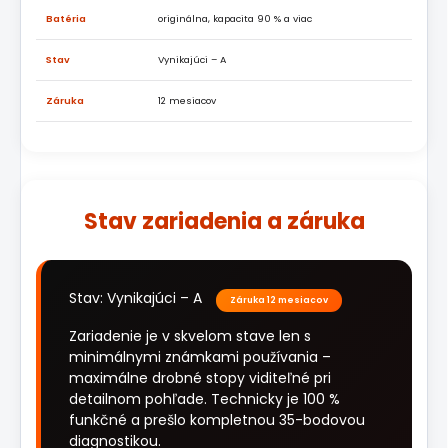
Batéria
originálna, kapacita 90 % a viac
Stav
Vynikajúci – A
Záruka
12 mesiacov
Stav zariadenia a záruka
Stav: Vynikajúci – A
Záruka 12 mesiacov
Zariadenie je v skvelom stave len s
minimálnymi známkami používania –
maximálne drobné stopy viditeľné pri
detailnom pohľade. Technicky je 100 %
funkčné a prešlo kompletnou 35-bodovou
diagnostikou.