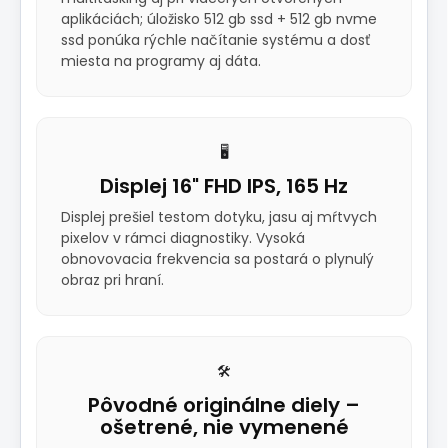
aplikáciách; úložisko 512 gb ssd + 512 gb nvme
ssd ponúka rýchle načítanie systému a dosť
miesta na programy aj dáta.
🖥️
Displej 16" FHD IPS, 165 Hz
Displej prešiel testom dotyku, jasu aj mŕtvych
pixelov v rámci diagnostiky. Vysoká
obnovovacia frekvencia sa postará o plynulý
obraz pri hraní.
🛠️
Pôvodné originálne diely –
ošetrené, nie vymenené