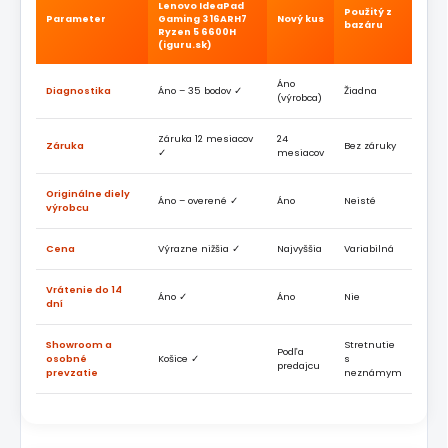
Lenovo IdeaPad
Použitý z
Parameter
Gaming 3 16ARH7
Nový kus
bazáru
Ryzen 5 6600H
(iguru.sk)
Áno
Diagnostika
Áno – 35 bodov ✓
Žiadna
(výrobca)
Záruka 12 mesiacov
24
Záruka
Bez záruky
✓
mesiacov
Originálne diely
Áno – overené ✓
Áno
Neisté
výrobcu
Cena
Výrazne nižšia ✓
Najvyššia
Variabilná
Vrátenie do 14
Áno ✓
Áno
Nie
dní
Showroom a
Stretnutie
Podľa
osobné
Košice ✓
s
predajcu
prevzatie
neznámym