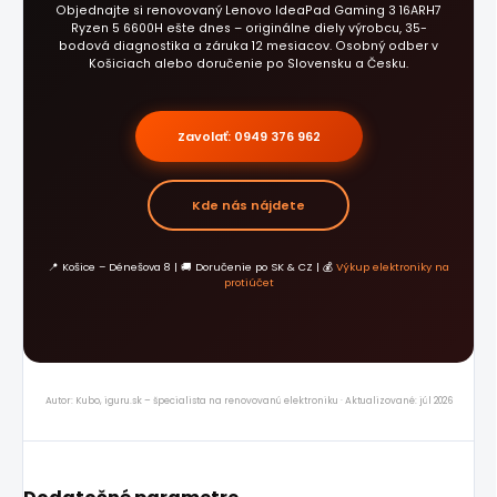
Objednajte si renovovaný Lenovo IdeaPad Gaming 3 16ARH7
Ryzen 5 6600H ešte dnes – originálne diely výrobcu, 35-
bodová diagnostika a záruka 12 mesiacov. Osobný odber v
Košiciach alebo doručenie po Slovensku a Česku.
Zavolať: 0949 376 962
Kde nás nájdete
📍 Košice – Dénešova 8 | 🚚 Doručenie po SK & CZ | 💰
Výkup elektroniky na
protiúčet
Autor: Kubo, iguru.sk – špecialista na renovovanú elektroniku · Aktualizované: júl 2026