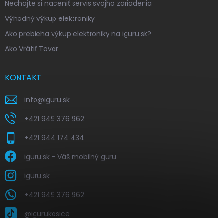
Nechajte si naceniť servis svojho zariadenia
Výhodný výkup elektroniky
Ako prebieha výkup elektroniky na iguru.sk?
Ako Vrátiť Tovar
KONTAKT
info
@
iguru.sk
+421 949 376 962
+421 944 174 434
iguru.sk - Váš mobilný guru
iguru.sk
+421 949 376 962
@igurukosice