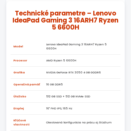
Technické parametre – Lenovo
IdeaPad Gaming 3 16ARH7 Ryzen
5 6600H
Lenovo IdeaPad Gaming 3 16ARH7 Ryzen 5
Model
6600H
Procesor
AMD Ryzen 5 6600H
Grafika
NVIDIA GeForce RTX 3050 4 GB GDDR6
Operačná pamäť
16 GB DDR5
Úložisko
512 GB SSD + 512 GB NVMe SSD
Displej
16" FHD IPS, 165 Hz
Kľúčové
Otestovaná konfigurácia na prácu aj štúdium
vlastnosti