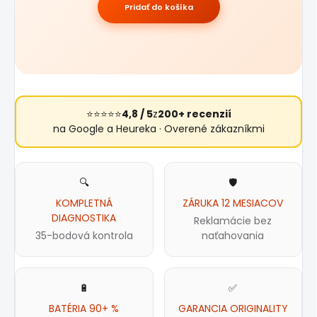
Pridať do košíka
⭐⭐⭐⭐⭐
4,8 / 5
z
200+ recenzií
na Google a Heureka · Overené zákazníkmi
🔍
🛡️
KOMPLETNÁ
ZÁRUKA 12 MESIACOV
DIAGNOSTIKA
Reklamácie bez
35-bodová kontrola
naťahovania
🔋
✅
BATÉRIA 90+ %
GARANCIA ORIGINALITY