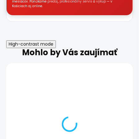
mesiacov. Ponúkame
predaj
,
profesionálny servis
a
výkup
— v
Košiciach aj online.
High-contrast mode
Mohlo by Vás zaujímať
AKCIA
AKCIA
DOPRAVA ZADARMO
NOVINKA
NOVINKA
TRIEDA A
TRIEDA A
Lenovo IdeaPad
Lenovo ThinkPa
Gaming 3 15ACH6
Gen 1, i7-10850