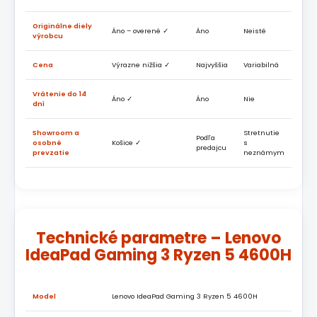
Originálne diely
Áno – overené ✓
Áno
Neisté
výrobcu
Cena
Výrazne nižšia ✓
Najvyššia
Variabilná
Vrátenie do 14
Áno ✓
Áno
Nie
dní
Showroom a
Stretnutie
Podľa
osobné
Košice ✓
s
predajcu
prevzatie
neznámym
Technické parametre – Lenovo
IdeaPad Gaming 3 Ryzen 5 4600H
Model
Lenovo IdeaPad Gaming 3 Ryzen 5 4600H