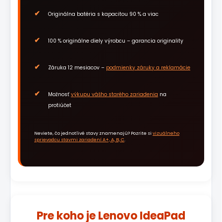
Originálna batéria s kapacitou 90 % a viac
100 % originálne diely výrobcu – garancia originality
Záruka 12 mesiacov –
podmienky záruky a reklamácie
Možnosť
výkupu vášho starého zariadenia
na
protiúčet
Neviete, čo jednotlivé stavy znamenajú? Pozrite si
vizuálneho
sprievodcu stavmi zariadení A+, A, B, C
.
Pre koho je Lenovo IdeaPad