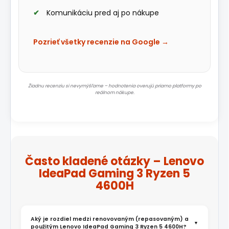
Komunikáciu pred aj po nákupe
Pozrieť všetky recenzie na Google →
Žiadnu recenziu si nevymýšľame – hodnotenia overujú priamo platformy po
reálnom nákupe.
Často kladené otázky – Lenovo
IdeaPad Gaming 3 Ryzen 5
4600H
Aký je rozdiel medzi renovovaným (repasovaným) a
použitým Lenovo IdeaPad Gaming 3 Ryzen 5 4600H?