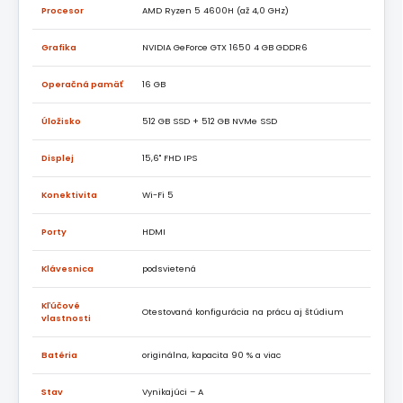
Procesor
AMD Ryzen 5 4600H (až 4,0 GHz)
Grafika
NVIDIA GeForce GTX 1650 4 GB GDDR6
Operačná pamäť
16 GB
Úložisko
512 GB SSD + 512 GB NVMe SSD
Displej
15,6" FHD IPS
Konektivita
Wi-Fi 5
Porty
HDMI
Klávesnica
podsvietená
Kľúčové
Otestovaná konfigurácia na prácu aj štúdium
vlastnosti
Batéria
originálna, kapacita 90 % a viac
Stav
Vynikajúci – A