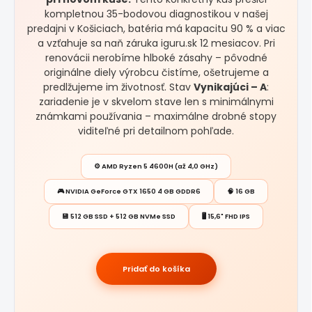
kompletnou 35-bodovou diagnostikou v našej
predajni v Košiciach, batéria má kapacitu 90 % a viac
a vzťahuje sa naň záruka iguru.sk 12 mesiacov. Pri
renovácii nerobíme hlboké zásahy – pôvodné
originálne diely výrobcu čistíme, ošetrujeme a
predlžujeme im životnosť. Stav
Vynikajúci – A
:
zariadenie je v skvelom stave len s minimálnymi
známkami používania – maximálne drobné stopy
viditeľné pri detailnom pohľade.
⚙️ AMD Ryzen 5 4600H (až 4,0 GHz)
🎮 NVIDIA GeForce GTX 1650 4 GB GDDR6
🧠 16 GB
💾 512 GB SSD + 512 GB NVMe SSD
🖥️ 15,6" FHD IPS
Pridať do košíka