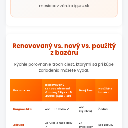
mesiacov záruka iguru.sk
Renovovaný vs. nový vs. použitý
z bazáru
Rýchle porovnanie troch ciest, ktorými sa pri kúpe
zariadenia môžete vydať.
Renovovaný
Lenovo IdeaPad
Použitý z
Parameter
Nový kus
Gaming 3 Ryzen 5
bazáru
4600H (iguru.sk)
Áno
Diagnostika
Áno – 35 bodov ✓
Žiadna
(výrobca)
Záruka 12 mesiacov
24
Záruka
Bez záruky
✓
mesiacov