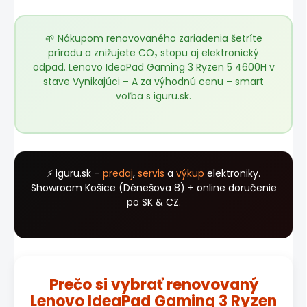
🌱 Nákupom renovovaného zariadenia šetríte
prírodu a znižujete CO₂ stopu aj elektronický
odpad. Lenovo IdeaPad Gaming 3 Ryzen 5 4600H v
stave Vynikajúci – A za výhodnú cenu – smart
voľba s
iguru.sk
.
⚡ iguru.sk –
predaj
,
servis
a
výkup
elektroniky.
Showroom Košice (Dénešova 8) + online doručenie
po SK & CZ.
Prečo si vybrať renovovaný
Lenovo IdeaPad Gaming 3 Ryzen