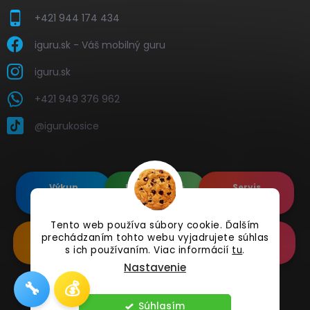
+421 944 174 434
iguru.sk - Váš mobilný guru
iguru.sk
+421 949 376 962
@igurukosice
Výkup
Renovované
Servis
elektroniky
Apple's
elektroniky
Tento web používa súbory cookie. Ďalším
Renovované
Doplnkové
Online
prechádzaním tohto webu vyjadrujete súhlas
Samsung's
Príslušenstvo
Reklamácia
s ich používaním. Viac informácií
tu
.
Nastavenie
🔧
💰
Copyright 2026
iguru.sk
. Všetky práva vyhradené.
Súhlasím