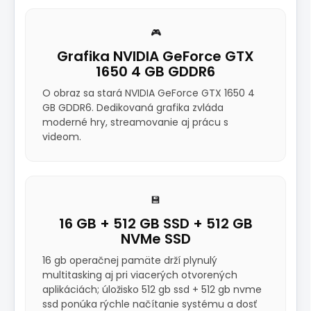
🎮
Grafika NVIDIA GeForce GTX
1650 4 GB GDDR6
O obraz sa stará NVIDIA GeForce GTX 1650 4
GB GDDR6. Dedikovaná grafika zvláda
moderné hry, streamovanie aj prácu s
videom.
💾
16 GB + 512 GB SSD + 512 GB
NVMe SSD
16 gb operačnej pamäte drží plynulý
multitasking aj pri viacerých otvorených
aplikáciách; úložisko 512 gb ssd + 512 gb nvme
ssd ponúka rýchle načítanie systému a dosť