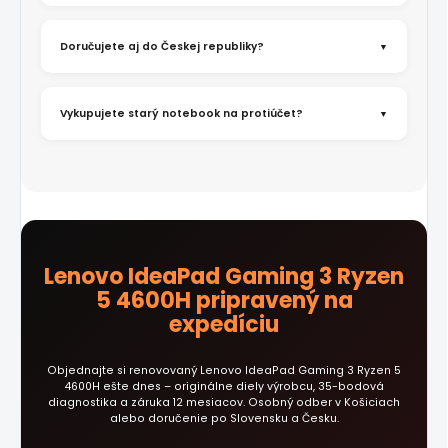
Doručujete aj do Českej republiky?
Vykupujete starý notebook na protiúčet?
Lenovo IdeaPad Gaming 3 Ryzen
5 4600H pripravený na
expedíciu
Objednajte si renovovaný Lenovo IdeaPad Gaming 3 Ryzen 5
4600H ešte dnes – originálne diely výrobcu, 35-bodová
diagnostika a záruka 12 mesiacov. Osobný odber v Košiciach
alebo doručenie po Slovensku a Česku.