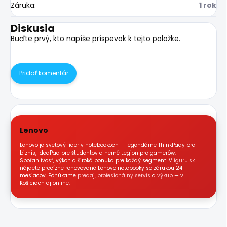
Záruka
:
1 rok
Diskusia
Buďte prvý, kto napíše príspevok k tejto položke.
Pridať komentár
Lenovo
Lenovo je svetový líder v notebookoch — legendárne ThinkPady pre
biznis, IdeaPad pre študentov a herné Legion pre gamerów.
Spoľahlivosť, výkon a široká ponuka pre každý segment. V
iguru.sk
nájdete precízne renovované Lenovo notebooky so zárukou 24
mesiacov. Ponúkame
predaj
,
profesionálny servis
a
výkup
— v
Košiciach aj online.