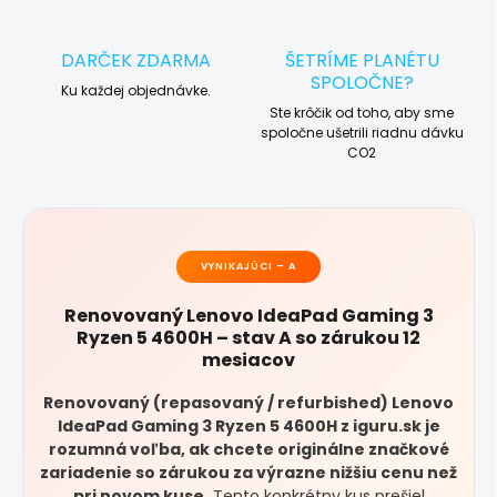
DARČEK ZDARMA
ŠETRÍME PLANÉTU
SPOLOČNE?
Ku každej objednávke.
Ste krôčik od toho, aby sme
spoločne ušetrili riadnu dávku
CO2
VYNIKAJÚCI – A
Renovovaný Lenovo IdeaPad Gaming 3
Ryzen 5 4600H – stav A so zárukou 12
mesiacov
Renovovaný (repasovaný / refurbished) Lenovo
IdeaPad Gaming 3 Ryzen 5 4600H z iguru.sk je
rozumná voľba, ak chcete originálne značkové
zariadenie so zárukou za výrazne nižšiu cenu než
pri novom kuse.
Tento konkrétny kus prešiel