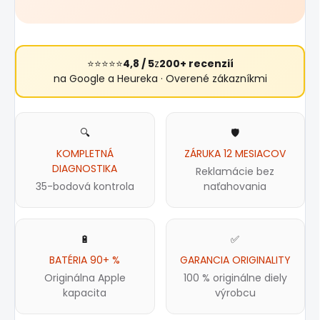
⭐⭐⭐⭐⭐
4,8 / 5
z
200+ recenzií
na Google a Heureka · Overené zákazníkmi
🔍
🛡️
KOMPLETNÁ
ZÁRUKA 12 MESIACOV
DIAGNOSTIKA
Reklamácie bez
35-bodová kontrola
naťahovania
🔋
✅
BATÉRIA 90+ %
GARANCIA ORIGINALITY
Originálna Apple
100 % originálne diely
kapacita
výrobcu