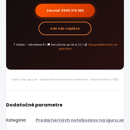
Zavolať: 0949 376 962
Kde nás nájdete
📍 Košice – Dénešova 8 | 🚚 Doručenie po SK & CZ | 💰
Výkup elektroniky na
protiúčet
Autor: Kubo, iguru.sk – špecialista na renovovanú elektroniku · Aktualizované: júl 2026
Dodatočné parametre
Kategória
:
Predaj herných notebookov na iguru.sk