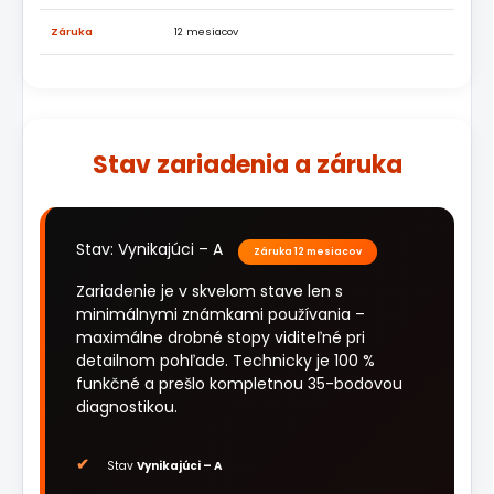
Záruka
12 mesiacov
Stav zariadenia a záruka
Stav: Vynikajúci – A
Záruka 12 mesiacov
Zariadenie je v skvelom stave len s
minimálnymi známkami používania –
maximálne drobné stopy viditeľné pri
detailnom pohľade. Technicky je 100 %
funkčné a prešlo kompletnou 35-bodovou
diagnostikou.
Stav
Vynikajúci – A