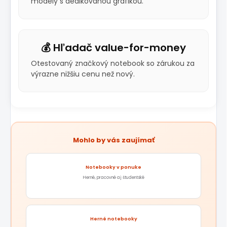
modely s dedikovanou grafikou.
💰 Hľadač value-for-money
Otestovaný značkový notebook so zárukou za
výrazne nižšiu cenu než nový.
Mohlo by vás zaujímať
Notebooky v ponuke
Herné, pracovné aj študentské
Herné notebooky