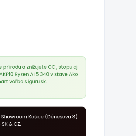
prírodu a znižujete CO₂ stopu aj
AKP10 Ryzen AI 5 340 v stave Ako
mart voľba s
iguru.sk
.
. Showroom Košice (Dénešova 8)
 SK & CZ.