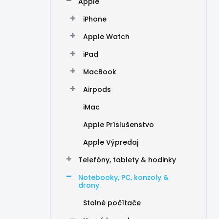
Apple
e
l
iPhone
Apple Watch
iPad
MacBook
Airpods
iMac
Apple Príslušenstvo
Apple Výpredaj
Telefóny, tablety & hodinky
Notebooky, PC, konzoly &
drony
Stolné počítače