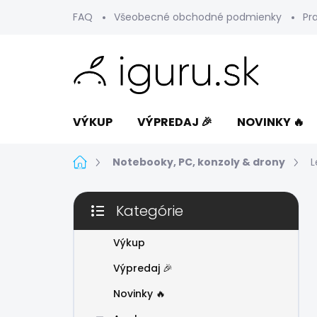
Prejsť
FAQ
Všeobecné obchodné podmienky
Pr
na
obsah
VÝKUP
VÝPREDAJ 🎉
NOVINKY 🔥
Domov
Notebooky, PC, konzoly & drony
L
B
Kategórie
o
Preskočiť
č
kategórie
n
Výkup
ý
Výpredaj 🎉
p
a
Novinky 🔥
n