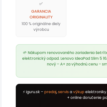
✅
GARANCIA
ORIGINALITY
100 % originálne diely
výrobcu
🌱 Nákupom renovovaného zariadenia šetríte 
elektronický odpad. Lenovo IdeaPad Slim 5 16
nový – A+ za výhodnú cenu – s
⚡ iguru.sk –
predaj
,
servis
a
výkup
elektroniky
+ online doručenie po