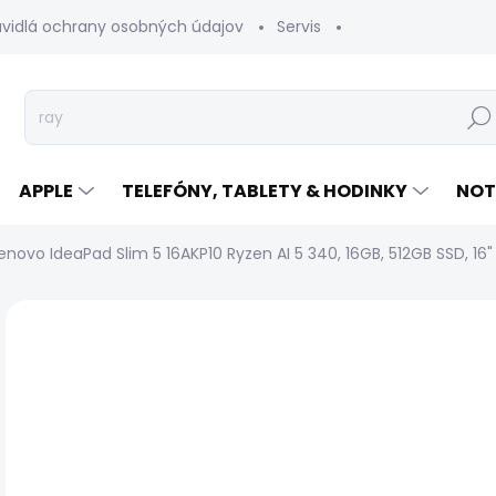
avidlá ochrany osobných údajov
Servis
Vrátenie tovaru
Hľad
APPLE
TELEFÓNY, TABLETY & HODINKY
NOT
enovo IdeaPad Slim 5 16AKP10 Ryzen AI 5 340, 16GB, 512GB SSD, 16
Neohodnotené
Podrobnosti hodnotenia
Z
DOPRAVA ZADARMO
TRIEDA A
€
Jed
SK
cen