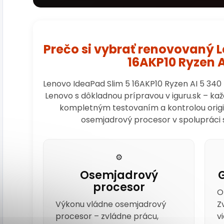
Prečo si vybrať renovovaný 
16AKP10 Ryzen A
Lenovo IdeaPad Slim 5 16AKP10 Ryzen AI 5 340
Lenovo s dôkladnou prípravou v iguru.sk – k
kompletným testovaním a kontrolou origina
osemjadrový procesor v spolupráci 
⚙️
Osemjadrový
procesor
O
Výkonu vládne osemjadrový
Z
procesor – zvládne prácu,
v