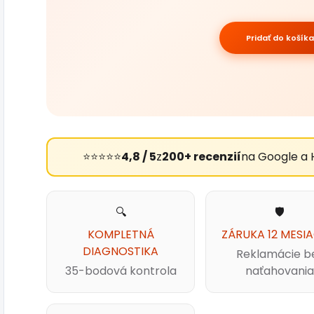
Pridať do košíka
⭐⭐⭐⭐⭐
4,8 / 5
z
200+ recenzií
na Google a 
🔍
🛡️
KOMPLETNÁ
ZÁRUKA 12 MESI
DIAGNOSTIKA
Reklamácie b
35-bodová kontrola
naťahovania