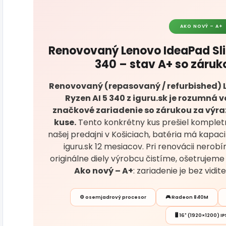
AKO NOVÝ – A+
Renovovaný Lenovo IdeaPad Sli
340 – stav A+ so záruk
Renovovaný (repasovaný / refurbished) 
Ryzen AI 5 340 z iguru.sk je rozumná 
značkové zariadenie so zárukou za výraz
kuse.
Tento konkrétny kus prešiel komplet
našej predajni v Košiciach, batéria má kapaci
iguru.sk 12 mesiacov. Pri renovácii nero
originálne diely výrobcu čistíme, ošetrujeme
Ako nový – A+
: zariadenie je bez vid
⚙️ osemjadrový procesor
🎮 Radeon 840M
🖥️ 16" (1920×1200) IP