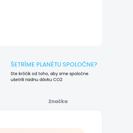
Máte starý notebook? Vykúpime ho a
🔄
ušetríte!
AILNÉ INFORMÁCIE
OPÝTAŤ SA
STRÁŽIŤ
ŠETRÍME PLANÉTU SPOLOČNE?
Ste krôčik od toho, aby sme spoločne
ušetrili riadnu dávku CO2
Značka