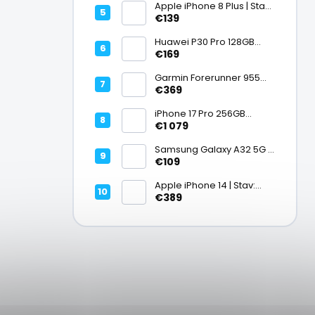
Apple iPhone 8 Plus | Stav:
Vynikajúci – A
€139
Huawei P30 Pro 128GB
Black, Kirin 980, Leica 40
€169
Mpx + 5× optický zoom,
6,47" OLED, IP68 | Stav:
Garmin Forerunner 955
Vynikajúci – A
Black, multisport GPS
€369
hodinky, mapy, AMOLED,
batéria 15 dní, ECG,
iPhone 17 Pro 256GB
ClimbPro
Cosmic Orange | Stav:
€1 079
Ako nový – A+
Samsung Galaxy A32 5G |
Stav: Vynikajúci – A
€109
Apple iPhone 14 | Stav:
Vynikajúci – A
€389