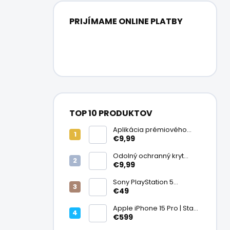
PRIJÍMAME ONLINE PLATBY
TOP 10 PRODUKTOV
Aplikácia prémiového
ochranného skla na
€9,99
displej
Odolný ochranný kryt
transparentný
€9,99
Sony PlayStation 5
DualSense bezdrôtový
€49
ovládač, White | Stav:
Vynikajúci – A
Apple iPhone 15 Pro | Stav:
Vynikajúci – A
€599