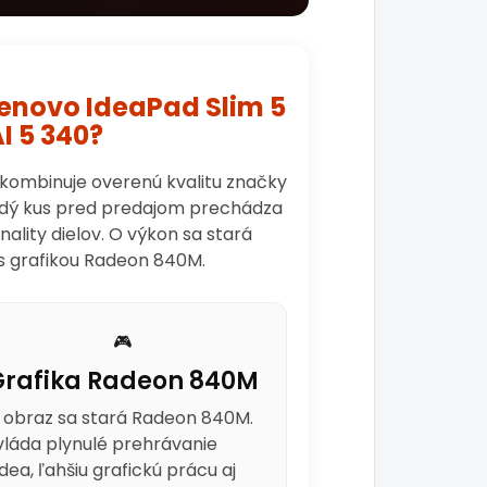
Lenovo IdeaPad Slim 5
I 5 340?
 kombinuje overenú kvalitu značky
aždý kus pred predajom prechádza
lity dielov. O výkon sa stará
s grafikou Radeon 840M.
🎮
Grafika Radeon 840M
 obraz sa stará Radeon 840M.
vláda plynulé prehrávanie
idea, ľahšiu grafickú prácu aj