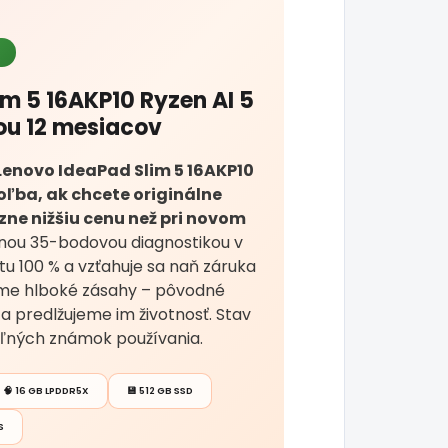
m 5 16AKP10 Ryzen AI 5
ou 12 mesiacov
Lenovo IdeaPad Slim 5 16AKP10
voľba, ak chcete originálne
ne nižšiu cenu než pri novom
nou 35-bodovou diagnostikou v
tu 100 % a vzťahuje sa naň záruka
bíme hlboké zásahy – pôvodné
 a predlžujeme im životnosť. Stav
iteľných známok používania.
🧠 16 GB LPDDR5X
💾 512 GB SSD
S