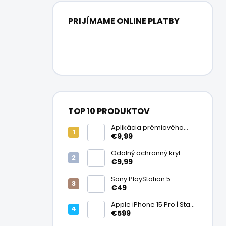
PRIJÍMAME ONLINE PLATBY
TOP 10 PRODUKTOV
Aplikácia prémiového
ochranného skla na
€9,99
displej
Odolný ochranný kryt
transparentný
€9,99
Sony PlayStation 5
DualSense bezdrôtový
€49
ovládač, White | Stav:
Vynikajúci – A
Apple iPhone 15 Pro | Stav:
Vynikajúci – A
€599