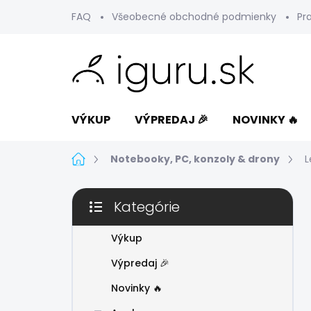
Prejsť
FAQ
Všeobecné obchodné podmienky
Pr
na
obsah
VÝKUP
VÝPREDAJ 🎉
NOVINKY 🔥
Domov
Notebooky, PC, konzoly & drony
L
B
Kategórie
o
Preskočiť
č
kategórie
n
Výkup
ý
Výpredaj 🎉
p
a
Novinky 🔥
n