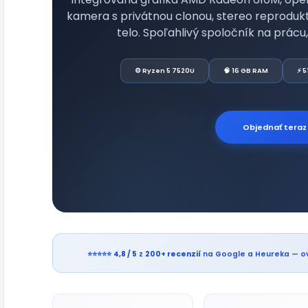
kamera s privátnou clonou, stereo reprodukt
telo. Spoľahlivý spoločník na prác
⚙️ Ryzen 5 7520U
🧠 16 GB RAM
⚡ 5
Objednať teraz
⭐⭐⭐⭐⭐
4,8 / 5
z
200+ recenzií
na Google a Heureka — ov