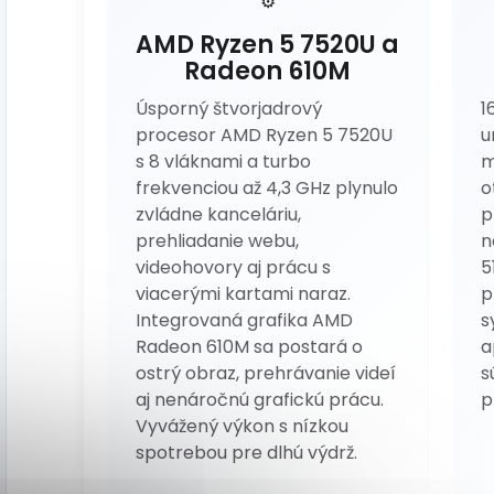
⚙️
AMD Ryzen 5 7520U a
Radeon 610M
Úsporný štvorjadrový
1
procesor AMD Ryzen 5 7520U
u
s 8 vláknami a turbo
m
frekvenciou až 4,3 GHz plynulo
o
zvládne kanceláriu,
p
prehliadanie webu,
n
videohovory aj prácu s
5
viacerými kartami naraz.
p
Integrovaná grafika AMD
s
Radeon 610M sa postará o
a
ostrý obraz, prehrávanie videí
s
aj nenáročnú grafickú prácu.
p
Vyvážený výkon s nízkou
spotrebou pre dlhú výdrž.