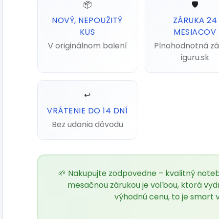
📦
🛡️
NOVÝ, NEPOUŽITÝ
ZÁRUKA 24
KUS
MESIACOV
V originálnom balení
Plnohodnotná zá
iguru.sk
↩️
VRÁTENIE DO 14 DNÍ
Bez udania dôvodu
🌱 Nakupujte zodpovedne – kvalitný noteb
mesačnou zárukou je voľbou, ktorá vydr
výhodnú cenu, to je smart 