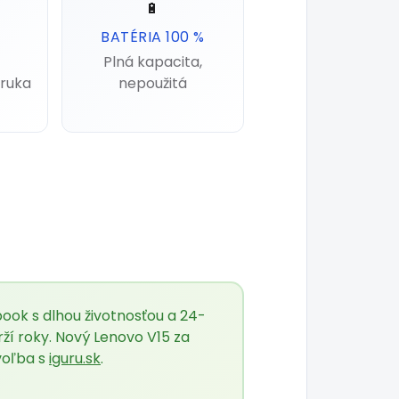
🔋
BATÉRIA 100 %
Plná kapacita,
ruka
nepoužitá
ook s dlhou životnosťou a 24-
ží roky. Nový Lenovo V15 za
voľba s
iguru.sk
.