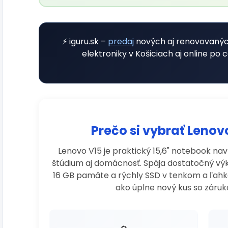
⚡ iguru.sk –
predaj
nových aj renovovaný
elektroniky v Košiciach aj online po
Prečo si vybrať Leno
Lenovo V15 je praktický 15,6" notebook na
štúdium aj domácnosť. Spája dostatočný vý
16 GB pamäte a rýchly SSD v tenkom a ľahk
ako úplne nový kus so záru