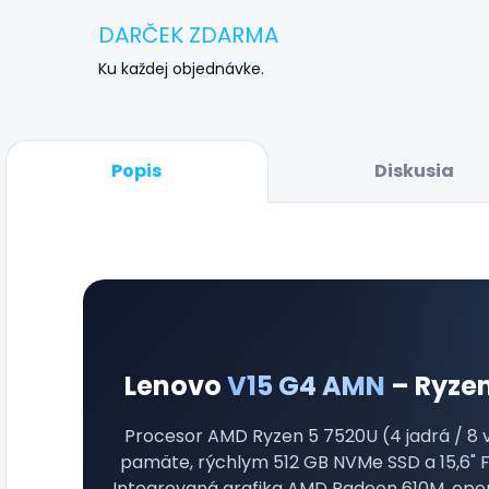
DARČEK ZDARMA
Ku každej objednávke.
Popis
Diskusia
Lenovo
V15 G4 AMN
– Ryzen
Procesor AMD Ryzen 5 7520U (4 jadrá / 8 vl
pamäte, rýchlym 512 GB NVMe SSD a 15,6" Fu
Integrovaná grafika AMD Radeon 610M, ope