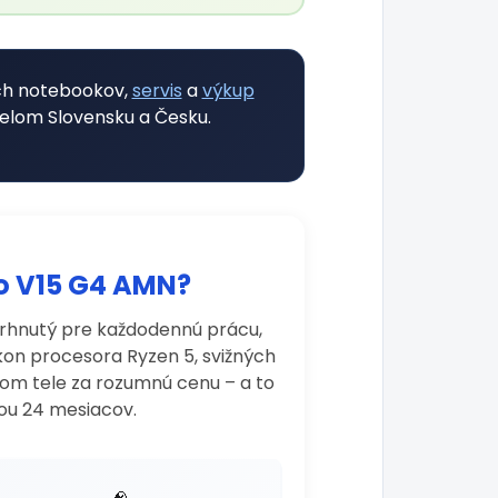
ch notebookov,
servis
a
výkup
 celom Slovensku a Česku.
vo V15 G4 AMN?
vrhnutý pre každodennú prácu,
kon procesora Ryzen 5, svižných
om tele za rozumnú cenu – a to
kou 24 mesiacov.