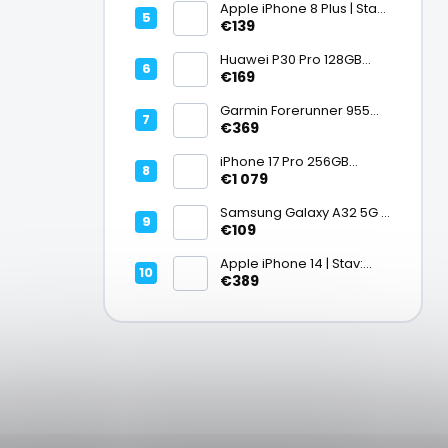
Apple iPhone 8 Plus | Stav:
Vynikajúci – A
€139
Huawei P30 Pro 128GB
Black, Kirin 980, Leica 40
€169
Mpx + 5× optický zoom,
6,47" OLED, IP68 | Stav:
Garmin Forerunner 955
Vynikajúci – A
Black, multisport GPS
€369
hodinky, mapy, AMOLED,
batéria 15 dní, ECG,
iPhone 17 Pro 256GB
ClimbPro
Cosmic Orange | Stav:
€1 079
Ako nový – A+
Samsung Galaxy A32 5G |
Stav: Vynikajúci – A
€109
Apple iPhone 14 | Stav:
Vynikajúci – A
€389