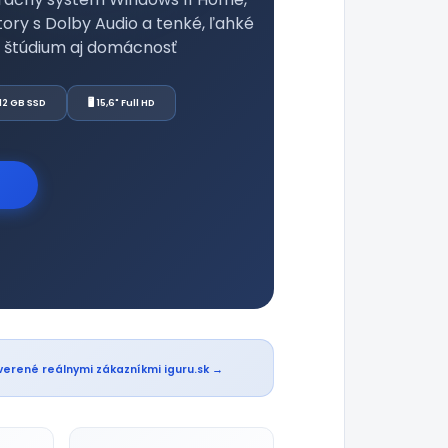
ory s Dolby Audio a tenké, ľahké
u, štúdium aj domácnosť
12 GB SSD
🖥️ 15,6" Full HD
erené reálnymi zákazníkmi iguru.sk →