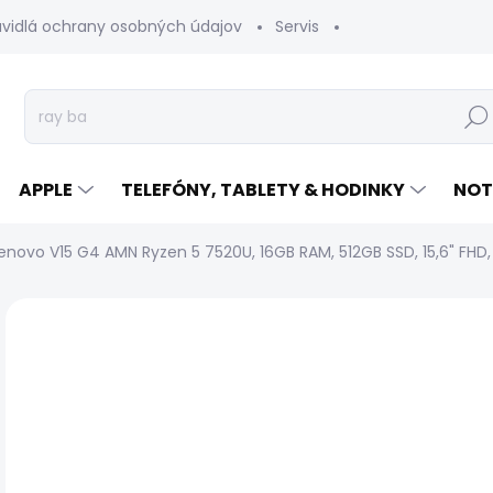
avidlá ochrany osobných údajov
Servis
Vrátenie tovaru
Hľad
APPLE
TELEFÓNY, TABLETY & HODINKY
NOT
enovo V15 G4 AMN Ryzen 5 7520U, 16GB RAM, 512GB SSD, 15,6" FHD, 
Neohodnotené
Podrobnosti hodnotenia
Z
DOPRAVA ZADARMO
ZÁRUKA 24
NOVÝ
MESIACOV
€
Jed
NA
cen