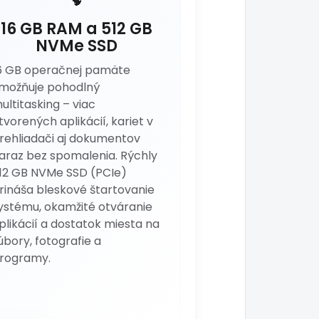
🧠
16 GB RAM a 512 GB
NVMe SSD
6 GB operačnej pamäte
možňuje pohodlný
ultitasking – viac
tvorených aplikácií, kariet v
rehliadači aj dokumentov
araz bez spomalenia. Rýchly
12 GB NVMe SSD (PCIe)
rináša bleskové štartovanie
ystému, okamžité otváranie
plikácií a dostatok miesta na
úbory, fotografie a
rogramy.