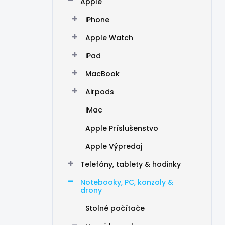
Apple
e
l
iPhone
Apple Watch
iPad
MacBook
Airpods
iMac
Apple Príslušenstvo
Apple Výpredaj
Telefóny, tablety & hodinky
Notebooky, PC, konzoly &
drony
Stolné počítače