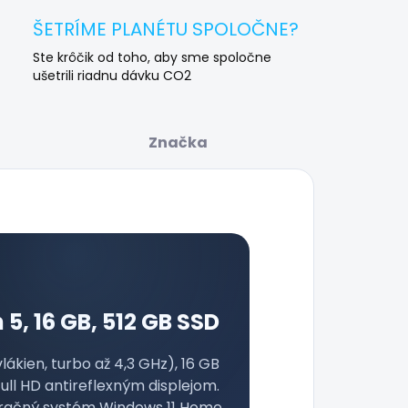
ŠETRÍME PLANÉTU SPOLOČNE?
Ste krôčik od toho, aby sme spoločne
ušetrili riadnu dávku CO2
Značka
 5, 16 GB, 512 GB SSD
ákien, turbo až 4,3 GHz), 16 GB
ll HD antireflexným displejom.
račný systém Windows 11 Home,