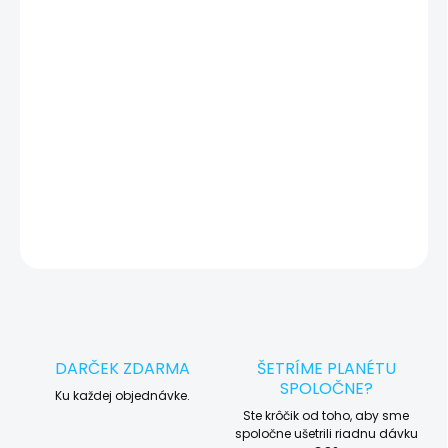
🔍 Pred každým servisným úkonom vykonávame diagnostiku
zariadenia, vďaka ktorej môžeme eliminovať iné možné príčiny
vady zariadenia a preto vás vždy pred tým, než vykonáme servis,
okamžite po diagnostike kontaktujeme s potvrdením.
🛠️ Pre objednávku servisu na diaľku pridajte tento produkt do
košíka a dokončite objednávku. Následne vás obratom
kontaktujeme ohľadom vyzdvihnutia vášho zariadenia.
DETAILNÉ INFORMÁCIE
OPÝTAŤ SA
STRÁŽIŤ
DARČEK ZDARMA
ŠETRÍME PLANÉTU
SPOLOČNE?
Ku každej objednávke.
Ste krôčik od toho, aby sme
spoločne ušetrili riadnu dávku