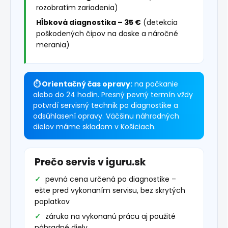
rozobratím zariadenia)
Hĺbková diagnostika – 35 €
(detekcia
poškodených čipov na doske a náročné
merania)
⏱ Orientačný čas opravy:
na počkanie
alebo do 24 hodín. Presný pevný termín vždy
potvrdí servisný technik po diagnostike a
odsúhlasení opravy. Väčšinu náhradných
dielov máme skladom v Košiciach.
Prečo servis v iguru.sk
pevná cena určená po diagnostike –
ešte pred vykonaním servisu, bez skrytých
poplatkov
záruka na vykonanú prácu aj použité
náhradné diely