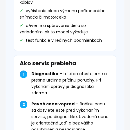
káblov
vyčistenie alebo výmenu poškodeného
snímača či motorčeka
oživenie a spárovanie dielu so
zariadením, ak to model vyžaduje
test funkcie v reálnych podmienkach
Ako servis prebieha
Diagnostika
– telefón otestujeme a
presne určíme príčinu poruchy. Pri
vykonaní opravy je diagnostika
zdarma.
Pevná cena vopred
– finálnu cenu
sa dozviete ešte pred vykonaním
servisu, po diagnostike. Uvedená cena
je orientačná „od" a bez vášho
odsúhlasenia nezačíname.