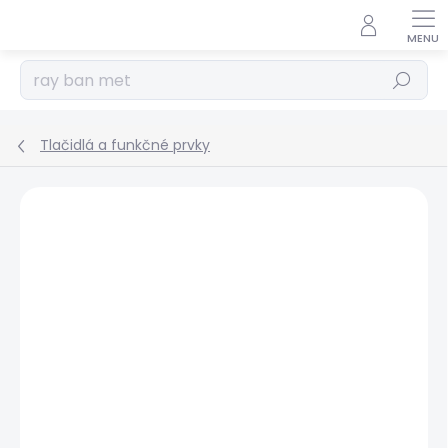
Prejsť
na
obsah
Hľadať
Tlačidlá a funkčné prvky
Podrobnosti hodnotenia
Neohodnotené