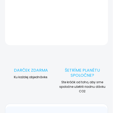
🛠️ Pre objednávku servisu na diaľku pridajte tento produkt do
košíka a dokončite objednávku. Následne vás obratom
kontaktujeme ohľadom vyzdvihnutia vášho zariadenia.
DETAILNÉ INFORMÁCIE
OPÝTAŤ SA
STRÁŽIŤ
DARČEK ZDARMA
ŠETRÍME PLANÉTU
SPOLOČNE?
Ku každej objednávke.
Ste krôčik od toho, aby sme
spoločne ušetrili riadnu dávku
CO2