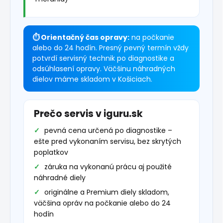
⏱ Orientačný čas opravy:
na počkanie
alebo do 24 hodín. Presný pevný termín vždy
potvrdí servisný technik po diagnostike a
odsúhlasení opravy. Väčšinu náhradných
dielov máme skladom v Košiciach.
Prečo servis v iguru.sk
pevná cena určená po diagnostike –
ešte pred vykonaním servisu, bez skrytých
poplatkov
záruka na vykonanú prácu aj použité
náhradné diely
originálne a Premium diely skladom,
väčšina opráv na počkanie alebo do 24
hodín