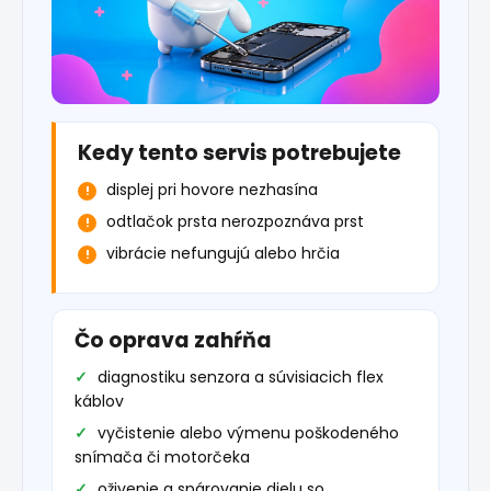
Kedy tento servis potrebujete
displej pri hovore nezhasína
odtlačok prsta nerozpoznáva prst
vibrácie nefungujú alebo hrčia
Čo oprava zahŕňa
diagnostiku senzora a súvisiacich flex
káblov
vyčistenie alebo výmenu poškodeného
snímača či motorčeka
oživenie a spárovanie dielu so