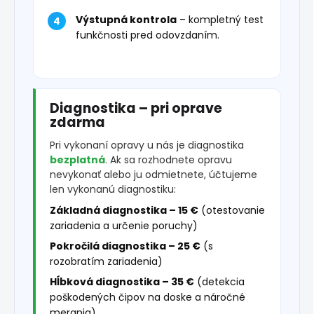
Výstupná kontrola
– kompletný test
funkčnosti pred odovzdaním.
Diagnostika – pri oprave
zdarma
Pri vykonaní opravy u nás je diagnostika
bezplatná
. Ak sa rozhodnete opravu
nevykonať alebo ju odmietnete, účtujeme
len vykonanú diagnostiku:
Základná diagnostika – 15 €
(otestovanie
zariadenia a určenie poruchy)
Pokročilá diagnostika – 25 €
(s
rozobratím zariadenia)
Hĺbková diagnostika – 35 €
(detekcia
poškodených čipov na doske a náročné
merania)