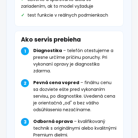
zariadením, ak to model vyžaduje
test funkcie v reálnych podmienkach
Ako servis prebieha
Diagnostika
– telefón otestujeme a
presne určíme príčinu poruchy. Pri
vykonaní opravy je diagnostika
zdarma.
Pevná cena vopred
– finálnu cenu
sa dozviete ešte pred vykonaním
servisu, po diagnostike. Uvedená cena
je orientačná „od" a bez vášho
odsúhlasenia nezačíname.
Odborná oprava
– kvalifikovaný
technik s originálnymi alebo kvalitnými
Premium dielmi.