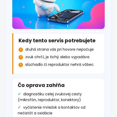
Kedy tento servis potrebujete
druhá strana vás pri hovore nepočuje
zvuk chrčí, je tichý alebo vypadáva
slúchadlo či reproduktor nehrá vôbec
Čo oprava zahŕňa
diagnostiku celej zvukovej cesty
(mikrofón, reproduktor, konektory)
vyčistenie mriežok a kontaktov od
nečistôt a oxidácie