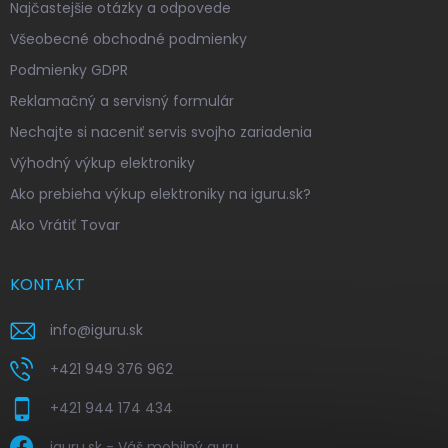
Najčastejšie otázky a odpovede
Všeobecné obchodné podmienky
Podmienky GDPR
Reklamačný a servisný formulár
Nechajte si naceniť servis svojho zariadenia
Výhodný výkup elektroniky
Ako prebieha výkup elektroniky na iguru.sk?
Ako Vrátiť Tovar
KONTAKT
info
@
iguru.sk
+421 949 376 962
+421 944 174 434
iguru.sk - Váš mobilný guru