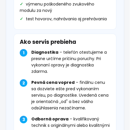
výmenu poškodeného zvukového
modulu za nový
test hovorov, nahrávania aj prehrávania
Ako servis prebieha
Diagnostika
– telefón otestujeme a
presne určíme príčinu poruchy. Pri
vykonaní opravy je diagnostika
zdarma.
Pevná cena vopred
– finálnu cenu
sa dozviete ešte pred vykonaním
servisu, po diagnostike. Uvedená cena
je orientačná „od" a bez vášho
odsúhlasenia nezačíname.
Odborná oprava
– kvalifikovaný
technik s originálnymi alebo kvalitnými