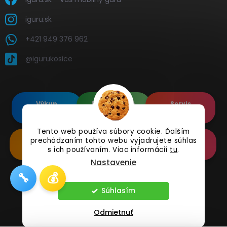
iguru.sk
+421 949 376 962
@igurukosice
Výkup
Renovované
Servis
elektroniky
Apple's
elektroniky
Tento web používa súbory cookie. Ďalším
prechádzaním tohto webu vyjadrujete súhlas
Renovované
Doplnkové
Online
Samsung's
Príslušenstvo
Reklamácia
s ich používaním. Viac informácií
tu
.
Nastavenie
🔧
💰
Copyright 2026
iguru.sk
. Všetky práva vyhradené.
Súhlasím
Odmietnuť
Vytvoril Shoptet