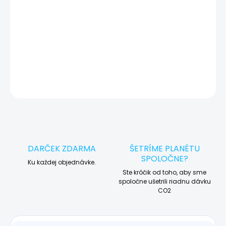
🛠️ Pre objednávku servisu na diaľku pridajte tento produkt do
košíka a dokončite objednávku. Následne vás obratom
kontaktujeme ohľadom vyzdvihnutia vášho zariadenia.
DETAILNÉ INFORMÁCIE
OPÝTAŤ SA
STRÁŽIŤ
DARČEK ZDARMA
ŠETRÍME PLANÉTU
SPOLOČNE?
Ku každej objednávke.
Ste krôčik od toho, aby sme
spoločne ušetrili riadnu dávku
CO2