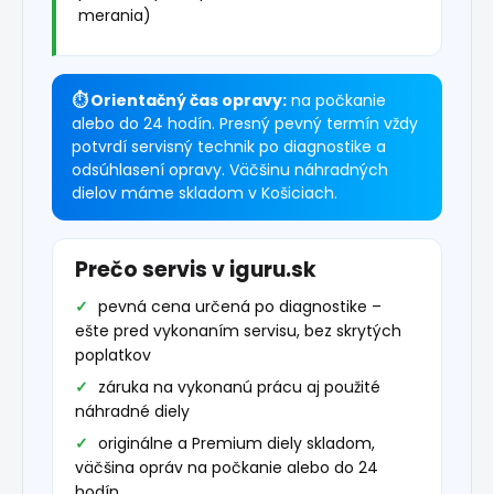
merania)
⏱ Orientačný čas opravy:
na počkanie
alebo do 24 hodín. Presný pevný termín vždy
potvrdí servisný technik po diagnostike a
odsúhlasení opravy. Väčšinu náhradných
dielov máme skladom v Košiciach.
Prečo servis v iguru.sk
pevná cena určená po diagnostike –
ešte pred vykonaním servisu, bez skrytých
poplatkov
záruka na vykonanú prácu aj použité
náhradné diely
originálne a Premium diely skladom,
väčšina opráv na počkanie alebo do 24
hodín