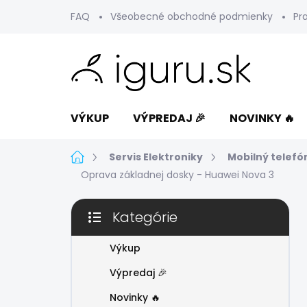
Prejsť
FAQ
Všeobecné obchodné podmienky
Pr
na
obsah
VÝKUP
VÝPREDAJ 🎉
NOVINKY 🔥
Domov
Servis Elektroniky
Mobilný telefó
Oprava základnej dosky - Huawei Nova 3
B
Kategórie
o
Preskočiť
č
kategórie
n
Výkup
ý
Výpredaj 🎉
p
a
Novinky 🔥