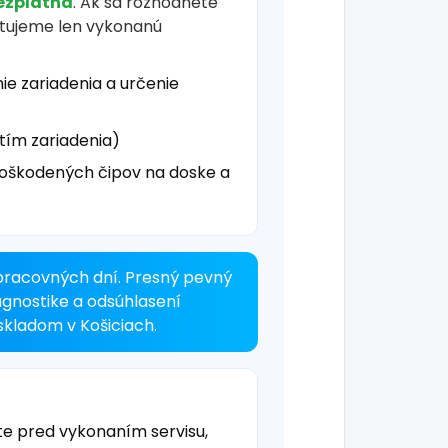
ezplatná
. Ak sa rozhodnete
čtujeme len vykonanú
ie zariadenia a určenie
tím zariadenia)
oškodených čipov na doske a
pracovných dní. Presný pevný
agnostike a odsúhlasení
kladom v Košiciach.
te pred vykonaním servisu,