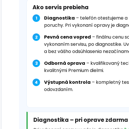
Ako servis prebieha
Diagnostika
– telefón otestujeme a
poruchy. Pri vykonaní opravy je diag
Pevná cena vopred
– finálnu cenu s
vykonaním servisu, po diagnostike. U
a bez vášho odsúhlasenia nezačínam
Odborná oprava
– kvalifikovaný tec
kvalitnými Premium dielmi.
Výstupná kontrola
– kompletný tes
odovzdaním.
Diagnostika – pri oprave zdarma