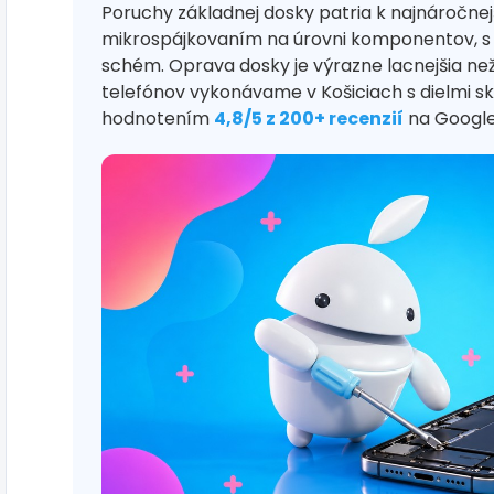
Poruchy základnej dosky patria k najnáročne
mikrospájkovaním na úrovni komponentov, s
schém. Oprava dosky je výrazne lacnejšia než
telefónov vykonávame v Košiciach s dielmi s
hodnotením
4,8/5 z 200+ recenzií
na Google