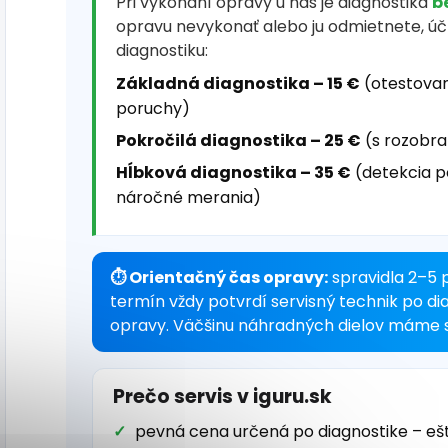
Pri vykonaní opravy u nás je diagnostika
b
opravu nevykonať alebo ju odmietnete, ú
diagnostiku:
Základná diagnostika – 15 €
(otestovan
poruchy)
Pokročilá diagnostika – 25 €
(s rozobra
Hĺbková diagnostika – 35 €
(detekcia p
náročné merania)
⏱ Orientačný čas opravy:
spravidla 2–5 
termín vždy potvrdí servisný technik po di
opravy. Väčšinu náhradných dielov máme s
Prečo servis v iguru.sk
pevná cena určená po diagnostike – eš