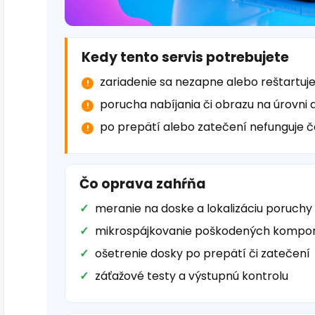
Kedy tento servis potrebujete
zariadenie sa nezapne alebo reštartuj
porucha nabíjania či obrazu na úrovni 
po prepätí alebo zatečení nefunguje č
Čo oprava zahŕňa
meranie na doske a lokalizáciu poruch
mikrospájkovanie poškodených kompon
ošetrenie dosky po prepätí či zatečení
záťažové testy a výstupnú kontrolu