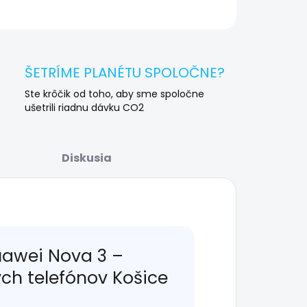
OPÝTAŤ SA
STRÁŽIŤ
ŠETRÍME PLANÉTU SPOLOČNE?
Ste krôčik od toho, aby sme spoločne
ušetrili riadnu dávku CO2
Diskusia
uawei Nova 3 –
ých telefónov Košice