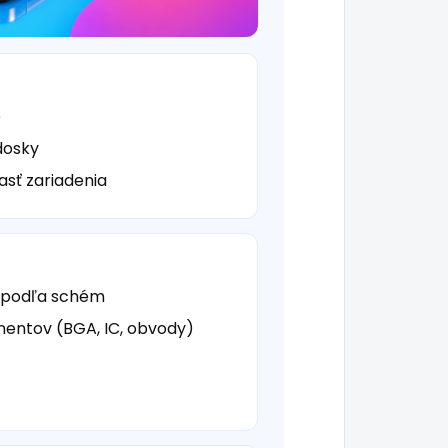
e
dosky
asť zariadenia
y podľa schém
entov (BGA, IC, obvody)