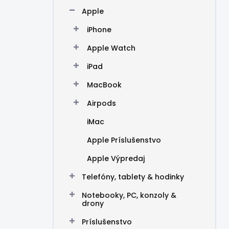
n
Apple
e
l
iPhone
Apple Watch
iPad
MacBook
Airpods
iMac
Apple Príslušenstvo
Apple Výpredaj
Telefóny, tablety & hodinky
Notebooky, PC, konzoly &
drony
Príslušenstvo