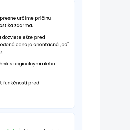
 presne určíme príčinu
nostika zdarma.
a dozviete ešte pred
vedená cena je orientačná „od"
e.
hnik s originálnymi alebo
t funkčnosti pred