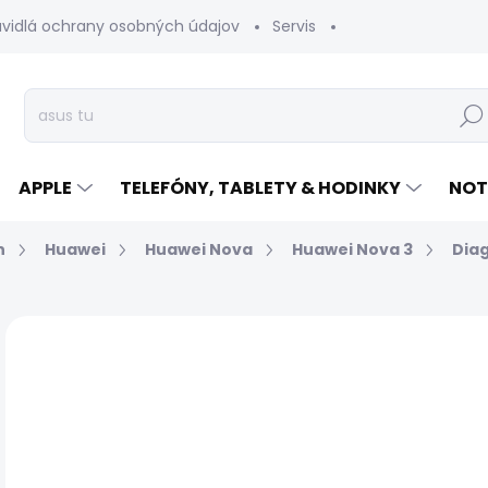
avidlá ochrany osobných údajov
Servis
Vrátenie tovaru
Hľad
APPLE
TELEFÓNY, TABLETY & HODINKY
NOT
n
Huawei
Huawei Nova
Huawei Nova 3
Diag
Neohodnotené
Podrobnosti hodnotenia
€
Jed
EXP
cen
MÔŽ