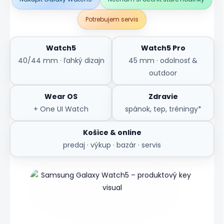
Potrebujem servis
Watch5
Watch5 Pro
40/44 mm · ľahký dizajn
45 mm · odolnosť &
outdoor
Wear OS
Zdravie
+ One UI Watch
spánok, tep, tréningy*
Košice & online
predaj · výkup · bazár · servis