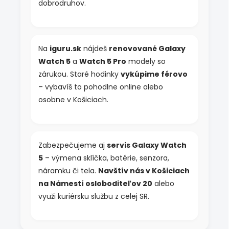
dobrodruhov.
s
u
Na
iguru.sk
nájdeš
renovované Galaxy
Watch 5
a
Watch 5 Pro
modely so
zárukou. Staré hodinky
vykúpime férovo
– vybavíš to pohodlne online alebo
osobne v Košiciach.
Zabezpečujeme aj
servis Galaxy Watch
5
– výmena sklíčka, batérie, senzora,
náramku či tela.
Navštív nás v Košiciach
na Námestí osloboditeľov 20
alebo
využi kuriérsku službu z celej SR.