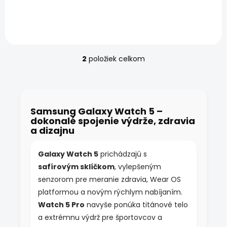
W920, Super AMOLED so
Galaxy Watch 5 PRO –
zafírovým sklom, meranie
Exynos W920, Super
zdravia a GPS. Osobné
AMOLED so zafírovým
prevzatie v Showroom...
sklom, meranie zdravia a
GPS....
2
položiek celkom
O
v
l
á
d
Samsung Galaxy Watch 5 –
a
dokonalé spojenie výdrže, zdravia
c
a dizajnu
i
e
p
Galaxy Watch 5
prichádzajú s
r
safírovým sklíčkom
, vylepšeným
v
k
senzorom pre meranie zdravia, Wear OS
y
platformou a novým rýchlym nabíjaním.
v
Watch 5 Pro
navyše ponúka titánové telo
ý
p
a extrémnu výdrž pre športovcov a
i