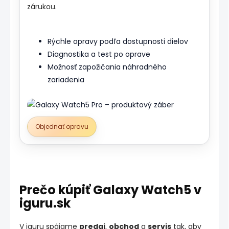
zárukou.
Rýchle opravy podľa dostupnosti dielov
Diagnostika a test po oprave
Možnosť zapožičania náhradného
zariadenia
Objednať opravu
Prečo kúpiť Galaxy Watch5 v
iguru.sk
V iguru spájame
predaj
,
obchod
a
servis
tak, aby