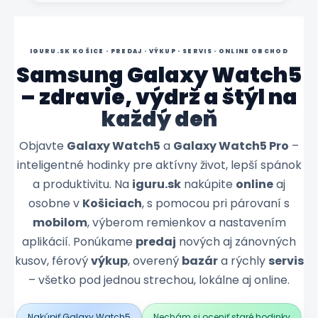
IGURU.SK KOŠICE · PREDAJ · VÝKUP · SERVIS · ONLINE OBCHOD
Samsung Galaxy Watch5
– zdravie, výdrž a štýl na
každý deň
Objavte
Galaxy Watch5
a
Galaxy Watch5 Pro
–
inteligentné hodinky pre aktívny život, lepší spánok
a produktivitu. Na
iguru.sk
nakúpite
online
aj
osobne v
Košiciach
, s pomocou pri párovaní s
mobilom
, výberom remienkov a nastavením
aplikácií. Ponúkame
predaj
nových aj zánovných
kusov, férový
výkup
, overený
bazár
a rýchly
servis
– všetko pod jednou strechou, lokálne aj online.
Nakúpiť Galaxy Watch5
Nechám si oceniť staré hodinky