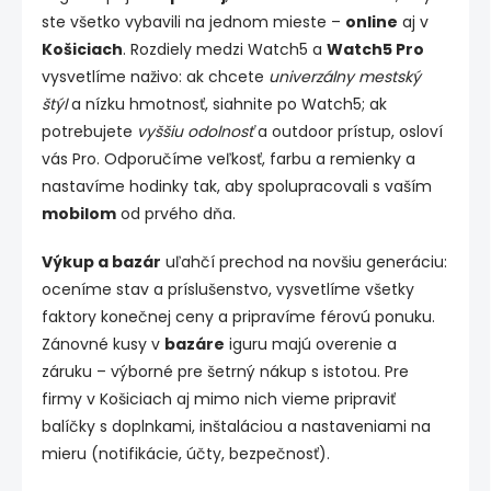
ste všetko vybavili na jednom mieste –
online
aj v
Košiciach
. Rozdiely medzi Watch5 a
Watch5 Pro
vysvetlíme naživo: ak chcete
univerzálny mestský
štýl
a nízku hmotnosť, siahnite po Watch5; ak
potrebujete
vyššiu odolnosť
a outdoor prístup, osloví
vás Pro. Odporučíme veľkosť, farbu a remienky a
nastavíme hodinky tak, aby spolupracovali s vaším
mobilom
od prvého dňa.
Výkup a bazár
uľahčí prechod na novšiu generáciu:
oceníme stav a príslušenstvo, vysvetlíme všetky
faktory konečnej ceny a pripravíme férovú ponuku.
Zánovné kusy v
bazáre
iguru majú overenie a
záruku – výborné pre šetrný nákup s istotou. Pre
firmy v Košiciach aj mimo nich vieme pripraviť
balíčky s doplnkami, inštaláciou a nastaveniami na
mieru (notifikácie, účty, bezpečnosť).