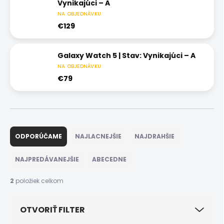
Vynikajúci – A
NA OBJEDNÁVKU
€129
Galaxy Watch 5 | Stav: Vynikajúci – A
NA OBJEDNÁVKU
€79
R
a
ODPORÚČAME
NAJLACNEJŠIE
NAJDRAHŠIE
d
e
NAJPREDÁVANEJŠIE
ABECEDNE
n
i
2
položiek celkom
e
p
OTVORIŤ FILTER
r
o