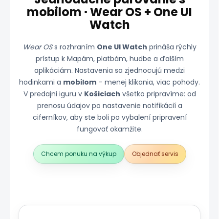
mobilom · Wear OS + One UI
Watch
Wear OS
s rozhraním
One UI Watch
prináša rýchly
prístup k Mapám, platbám, hudbe a ďalším
aplikáciám. Nastavenia sa zjednocujú medzi
hodinkami a
mobilom
– menej klikania, viac pohody.
V predajni iguru v
Košiciach
všetko pripravíme: od
prenosu údajov po nastavenie notifikácií a
ciferníkov, aby ste boli po vybalení pripravení
fungovať okamžite.
Chcem ponuku na výkup
Objednať servis