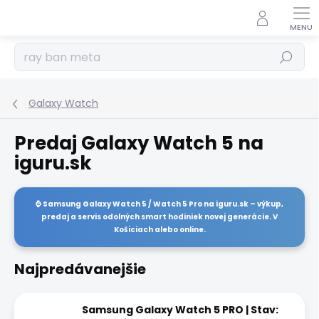
Prejsť
na
obsah
Hľadať
Galaxy Watch
Predaj Galaxy Watch 5 na
iguru.sk
⌚
Samsung Galaxy Watch 5 / Watch 5 Pro
na
iguru.sk
– výkup,
predaj a servis odolných smart hodiniek novej generácie. V
Košiciach alebo online.
Najpredávanejšie
Samsung Galaxy Watch 5 PRO | Stav: