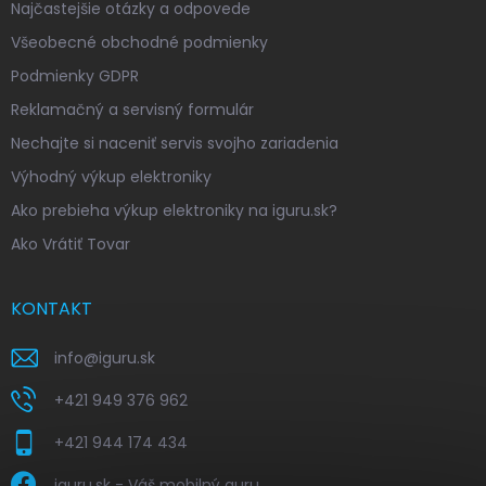
Najčastejšie otázky a odpovede
Všeobecné obchodné podmienky
Podmienky GDPR
Reklamačný a servisný formulár
Nechajte si naceniť servis svojho zariadenia
Výhodný výkup elektroniky
Ako prebieha výkup elektroniky na iguru.sk?
Ako Vrátiť Tovar
KONTAKT
info
@
iguru.sk
+421 949 376 962
+421 944 174 434
iguru.sk - Váš mobilný guru