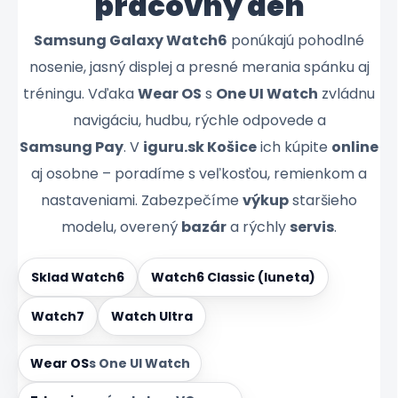
pracovný deň
Samsung Galaxy Watch6
ponúkajú pohodlné
nosenie, jasný displej a presné merania spánku aj
tréningu. Vďaka
Wear OS
s
One UI Watch
zvládnu
navigáciu, hudbu, rýchle odpovede a
Samsung Pay
. V
iguru.sk Košice
ich kúpite
online
aj osobne – poradíme s veľkosťou, remienkom a
nastaveniami. Zabezpečíme
výkup
staršieho
modelu, overený
bazár
a rýchly
servis
.
Sklad Watch6
Watch6 Classic (luneta)
Watch7
Watch Ultra
Wear OS
s One UI Watch