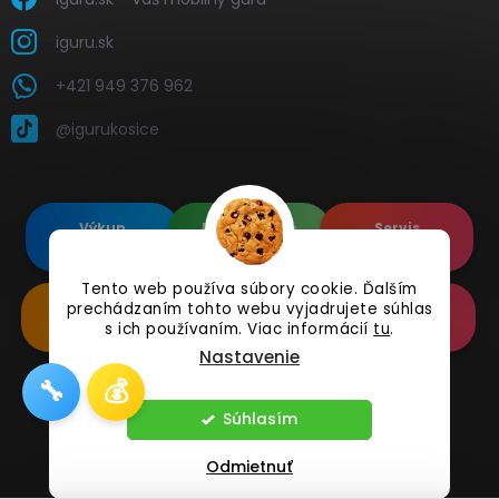
iguru.sk
+421 949 376 962
@igurukosice
Výkup
Renovované
Servis
elektroniky
Apple's
elektroniky
Tento web používa súbory cookie. Ďalším
Renovované
Doplnkové
Online
prechádzaním tohto webu vyjadrujete súhlas
Samsung's
Príslušenstvo
Reklamácia
s ich používaním. Viac informácií
tu
.
Nastavenie
🔧
💰
Copyright 2026
iguru.sk
. Všetky práva vyhradené.
Súhlasím
Odmietnuť
Vytvoril Shoptet