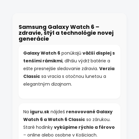
v
l
á
d
Samsung Galaxy Watch 6 –
a
zdravie, štýl a technológie novej
c
generácie
i
e
p
Galaxy Watch 6
ponúkajú
väčší displej s
r
tenšími rámikmi
, dlhšiu výdrž batérie a
v
k
ešte presnejšie sledovanie zdravia.
Verzia
y
Classic
sa vracia s otočnou lunetou a
v
elegantným dizajnom.
ý
p
i
s
u
Na
iguru.sk
nájdeš
renovované Galaxy
Watch 6 a Watch 6 Classic
so zárukou.
Staré hodinky
vykúpime rýchlo a férovo
– online alebo osobne v Košiciach.