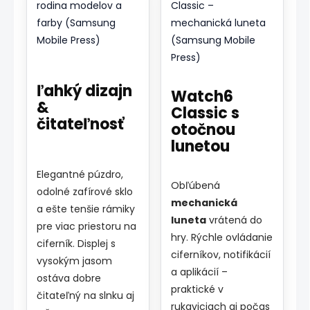
ľahký dizajn
Watch6
&
Classic s
čitateľnosť
otočnou
lunetou
Elegantné púzdro,
Obľúbená
odolné zafírové sklo
mechanická
a ešte tenšie rámiky
luneta
vrátená do
pre viac priestoru na
hry. Rýchle ovládanie
ciferník. Displej s
ciferníkov, notifikácií
vysokým jasom
a aplikácií –
ostáva dobre
praktické v
čitateľný na slnku aj
rukaviciach aj počas