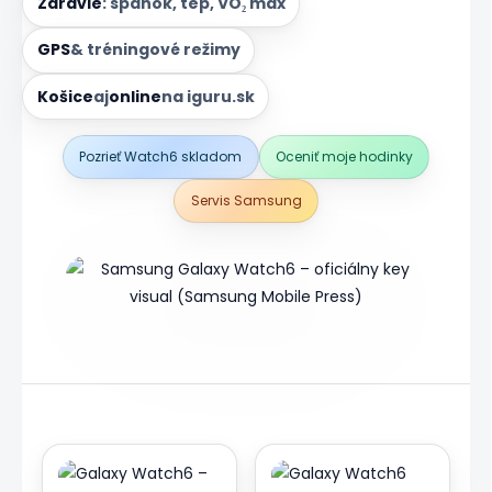
Zdravie
: spánok, tep, VO₂ max
GPS
& tréningové režimy
Košice
aj
online
na iguru.sk
Pozrieť Watch6 skladom
Oceniť moje hodinky
Servis Samsung