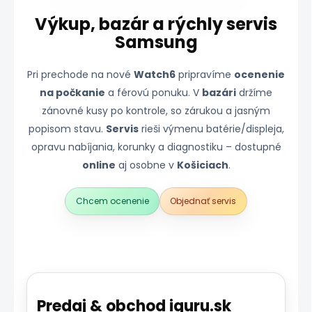
Výkup, bazár a rýchly servis
Samsung
Pri prechode na nové
Watch6
pripravíme
ocenenie
na počkanie
a férovú ponuku. V
bazári
držíme
zánovné kusy po kontrole, so zárukou a jasným
popisom stavu.
Servis
rieši výmenu batérie/displeja,
opravu nabíjania, korunky a diagnostiku – dostupné
online
aj osobne v
Košiciach
.
Chcem ocenenie
Objednať servis
Predaj & obchod iguru.sk