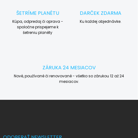
ŠETRÍME PLANÉTU
DARČEK ZDARMA
Kúpa, odpredaj či oprava -
Ku každej objednávke.
spoločne prispejeme k
šetreniu planéty
ZÁRUKA 24 MESIACOV
Nové, používané či renovované - všetko so zárukou 12 až 24
mesiacov.
Z
á
p
ä
t
i
ODOBERAŤ NEWSLETTER