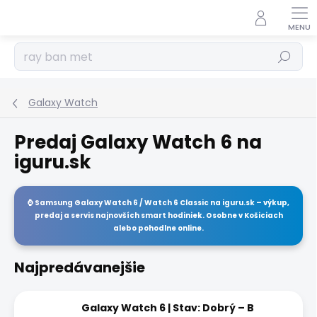
Prejsť
na
obsah
Hľadať
Galaxy Watch
Predaj Galaxy Watch 6 na
iguru.sk
⌚
Samsung Galaxy Watch 6 / Watch 6 Classic
na
iguru.sk
– výkup,
predaj a servis najnovších smart hodiniek. Osobne v Košiciach
alebo pohodlne online.
Najpredávanejšie
Galaxy Watch 6 | Stav: Dobrý – B