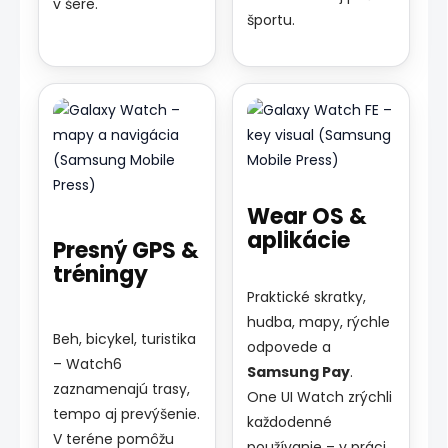
v šere.
športu.
Wear OS &
aplikácie
Presný GPS &
tréningy
Praktické skratky,
hudba, mapy, rýchle
Beh, bicykel, turistika
odpovede a
– Watch6
Samsung Pay
.
zaznamenajú trasy,
One UI Watch zrýchli
tempo aj prevýšenie.
každodenné
V teréne pomôžu
používanie – v práci,