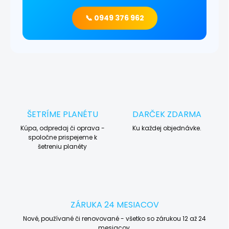
📞 0949 376 962
ŠETRÍME PLANÉTU
DARČEK ZDARMA
Kúpa, odpredaj či oprava -
Ku každej objednávke.
spoločne prispejeme k
šetreniu planéty
ZÁRUKA 24 MESIACOV
Nové, používané či renovované - všetko so zárukou 12 až 24
mesiacov.