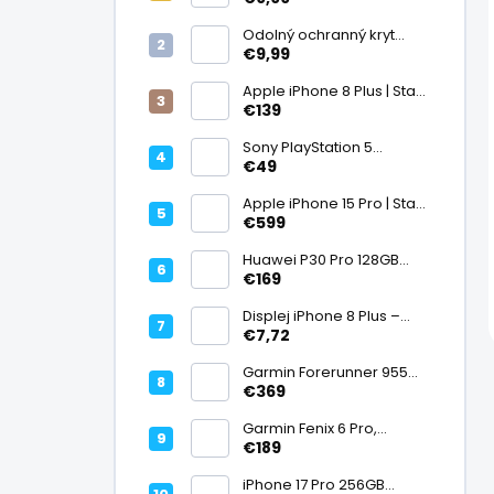
displej
Odolný ochranný kryt
transparentný
€9,99
Apple iPhone 8 Plus | Stav:
Vynikajúci – A
€139
Sony PlayStation 5
DualSense bezdrôtový
€49
ovládač, White | Stav:
Vynikajúci – A
Apple iPhone 15 Pro | Stav:
Vynikajúci – A
€599
Huawei P30 Pro 128GB
Black, Kirin 980, Leica 40
€169
Mpx + 5× optický zoom,
6,47" OLED, IP68 | Stav:
Displej iPhone 8 Plus –
Vynikajúci – A
PREMIUM (lcd)
€7,72
Garmin Forerunner 955
Black, multisport GPS
€369
hodinky, mapy, AMOLED,
batéria 15 dní, ECG,
Garmin Fenix 6 Pro,
ClimbPro
multisport GPS hodinky s
€189
mapami, Pulse Ox, hudba,
batéria až 14 dní, 100m WR
iPhone 17 Pro 256GB