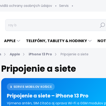
avidlá ochrany osobných údajov
Servis
Vrátenie tovaru
Hľad
APPLE
TELEFÓNY, TABLETY & HODINKY
NOT
n
Apple
iPhone 13 Pro
Pripojenie a siete
Pripojenie a siete
📱 SERVIS MOBILOV KOŠICE
Pripojenie a siete – iPhone 13 Pro
Výmena antén, SIM čítača aj oprava Wi-Fi a GSM modulov pre