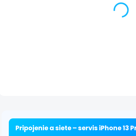
t
Výmena SIM čítača
o
| iPhone 13 Pro
v
€139
Detail
Oprava čítača SIM karty
(iPhone 13 Pro) Telefón
nedokáže rozpoznať SIM
kartu, neindikuje žiadny
formát SIM, alebo je karta
zlomená či inak
poškodená a bráni
správnemu fungovaniu...
O
v
l
á
d
Pripojenie a siete – servis iPhone 13 
a