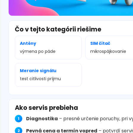
Čo v tejto kategórii riešime
Antény
SIM čítač
výmena po páde
mikrospájkovanie
Meranie signálu
test citlivosti príjmu
Ako servis prebieha
Diagnostika
– presné určenie poruchy, pri 
Pevná cena a termín vopred
– potvrdí servi