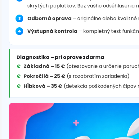
skrytých poplatkov. Bez vášho odsúhlasenia 
Odborná oprava
– originálne alebo kvalitné
Výstupná kontrola
– kompletný test funkčn
Diagnostika – pri oprave zdarma
Základná – 15 €
(otestovanie a určenie poruc
Pokročilá – 25 €
(s rozobratím zariadenia)
Hĺbková – 35 €
(detekcia poškodených čipov 