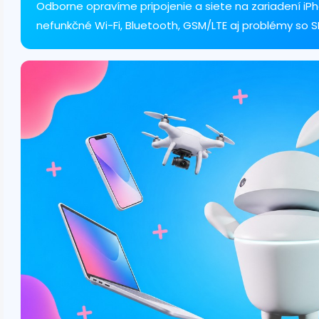
c
Odborne opravíme pripojenie a siete na zariadení iPho
i
nefunkčné Wi-Fi, Bluetooth, GSM/LTE aj problémy so 
e
p
r
v
k
y
v
ý
p
i
s
u