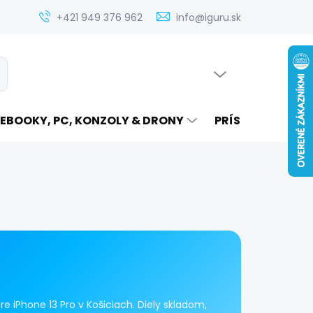
Zistenie ceny servisu elektroniky na iguru.sk
Kontakt
Ak
+421 949 376 962
info@iguru.sk
PRÁZDNY KOŠÍK
ať
NÁKUPNÝ
KOŠÍK
EBOOKY, PC, KONZOLY & DRONY
PRÍSLUŠENSTVO
 iPhone 13 Pro v Košiciach. Diely skladom,