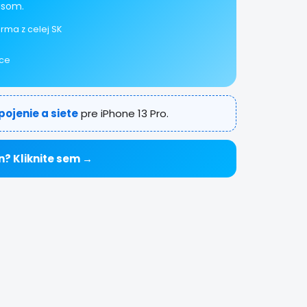
isom.
rma z celej SK
ice
pojenie a siete
pre iPhone 13 Pro.
n? Kliknite sem →