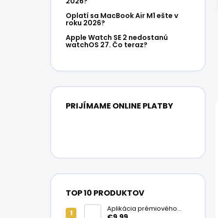
2026?
Oplatí sa MacBook Air M1 ešte v
roku 2026?
Apple Watch SE 2 nedostanú
watchOS 27. Čo teraz?
PRIJÍMAME ONLINE PLATBY
TOP 10 PRODUKTOV
Aplikácia prémiového
ochranného skla na
€9,99