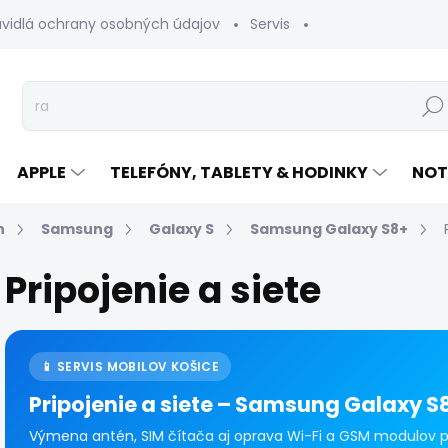
avidlá ochrany osobných údajov
Servis
Vrátenie tovaru
Hľad
APPLE
TELEFÓNY, TABLETY & HODINKY
NOT
n
Samsung
Galaxy S
Samsung Galaxy S8+
Pripojenie a siete
📱 SERVIS MOBILOV KOŠICE
Pripojenie a siete – Samsung Galaxy S
Výmena antén, SIM čítača aj oprava Wi-Fi a GSM modulov p