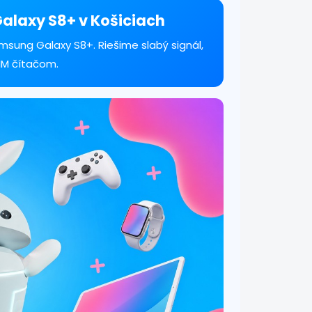
Galaxy S8+ v Košiciach
msung Galaxy S8+. Riešime slabý signál,
SIM čítačom.