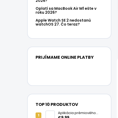
2026?
Oplatí sa MacBook Air M1 ešte v
roku 2026?
Apple Watch SE 2 nedostanú
watchOS 27. Čo teraz?
PRIJÍMAME ONLINE PLATBY
TOP 10 PRODUKTOV
Aplikácia prémiového
ochranného skla na
€9,99