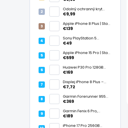
displej
Odolný ochranný kryt
transparentný
€9,99
Apple iPhone 8 Plus | Stav:
Vynikajúci – A
€139
Sony PlayStation 5
DualSense bezdrôtový
€49
ovládač, White | Stav:
Vynikajúci – A
Apple iPhone 15 Pro | Stav:
Vynikajúci – A
€599
Huawei P30 Pro 128GB
Black, Kirin 980, Leica 40
€169
Mpx + 5× optický zoom,
6,47" OLED, IP68 | Stav:
Displej iPhone 8 Plus –
Vynikajúci – A
PREMIUM (lcd)
€7,72
Garmin Forerunner 955
Black, multisport GPS
€369
hodinky, mapy, AMOLED,
batéria 15 dní, ECG,
Garmin Fenix 6 Pro,
ClimbPro
multisport GPS hodinky s
€189
mapami, Pulse Ox, hudba,
batéria až 14 dní, 100m WR
iPhone 17 Pro 256GB