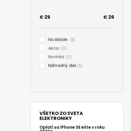
e
l
€
25
€
26
Na sklade
1
Akcia
0
Novinka
0
Náhradný diel
1
VŠETKO ZO SVETA
ELEKTRONIKY
Oplatí sa iPhone SE ešte v roku