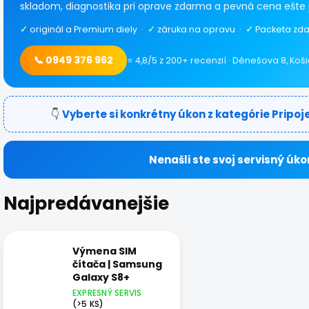
skladom, diagnostika pri oprave zdarma a pevná cena ešte 
✓
originál a Premium diely ·
✓
záruka na opravu ·
✓
Packeta zda
📞 0949 376 962
⭐ 4,8/5 z 200+ recenzií · Dénešova 8, Koš
👇
Vyberte si konkrétny úkon z kategórie Pripoje
Nenašli ste svoj servisný úko
Najpredávanejšie
Výmena SIM
čítača | Samsung
Galaxy S8+
EXPRESNÝ SERVIS
(>5 KS)