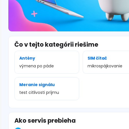
Čo v tejto kategórii riešime
Antény
SIM čítač
výmena po páde
mikrospájkovanie
Meranie signálu
test citlivosti príjmu
Ako servis prebieha