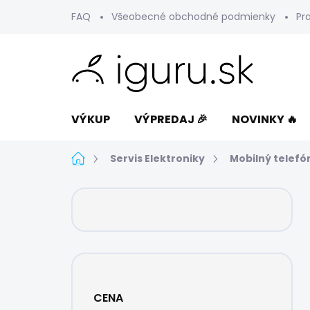
Prejsť
FAQ
Všeobecné obchodné podmienky
Pr
na
obsah
VÝKUP
VÝPREDAJ 🎉
NOVINKY 🔥
Domov
Servis Elektroniky
Mobilný telefó
B
o
č
n
ý
p
a
CENA
n