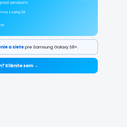
pred servisom.
rma z celej SK
ice
nie a siete
pre Samsung Galaxy S8+.
n? Kliknite sem →