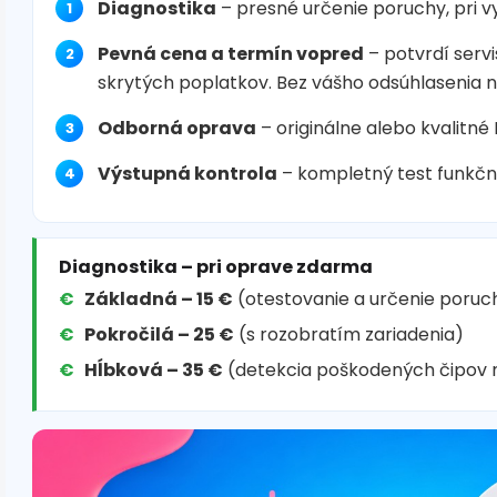
Diagnostika
– presné určenie poruchy, pri 
Pevná cena a termín vopred
– potvrdí servi
skrytých poplatkov. Bez vášho odsúhlasenia 
Odborná oprava
– originálne alebo kvalitné
Výstupná kontrola
– kompletný test funkčn
Diagnostika – pri oprave zdarma
Základná – 15 €
(otestovanie a určenie poruc
Pokročilá – 25 €
(s rozobratím zariadenia)
Hĺbková – 35 €
(detekcia poškodených čipov 