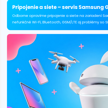
á
d
Pripojenie a siete – servis Samsung 
a
c
Odborne opravíme pripojenie a siete na zariadení Sa
i
nefunkčné Wi-Fi, Bluetooth, GSM/LTE aj problémy so 
e
p
r
v
k
y
v
ý
p
i
s
u