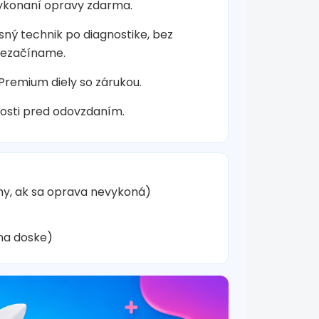
vykonaní opravy zdarma.
sný technik po diagnostike, bez
nezačíname.
 Premium diely so zárukou.
osti pred odovzdaním.
hy, ak sa oprava nevykoná)
na doske)