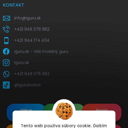
KONTAKT
info
@
iguru.sk
+421 949 376 962
+421 944 174 434
iguru.sk - Váš mobilný guru
iguru.sk
+421 949 376 962
@igurukosice
Výkup
Renovované
Servis
elektroniky
Apple's
elektroniky
Tento web používa súbory cookie. Ďalším