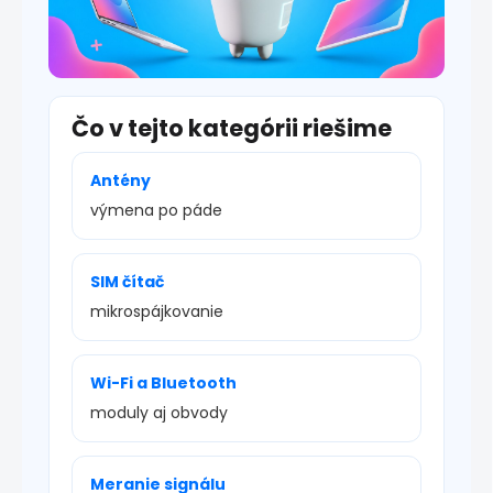
Čo v tejto kategórii riešime
Antény
výmena po páde
SIM čítač
mikrospájkovanie
Wi-Fi a Bluetooth
moduly aj obvody
Meranie signálu