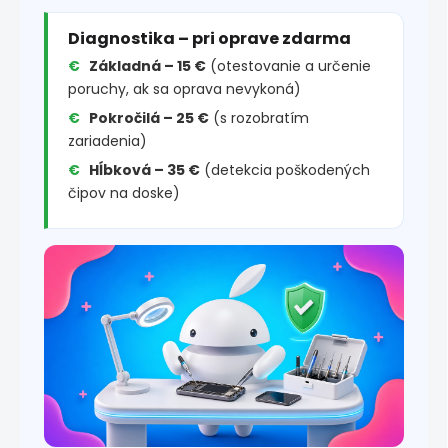
Diagnostika – pri oprave zdarma
Základná – 15 €
(otestovanie a určenie
poruchy, ak sa oprava nevykoná)
Pokročilá – 25 €
(s rozobratím
zariadenia)
Hĺbková – 35 €
(detekcia poškodených
čipov na doske)