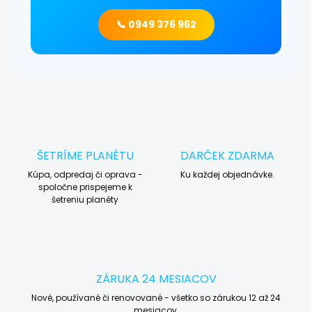
📞 0949 376 962
ŠETRÍME PLANÉTU
DARČEK ZDARMA
Kúpa, odpredaj či oprava -
Ku každej objednávke.
spoločne prispejeme k
šetreniu planéty
ZÁRUKA 24 MESIACOV
Nové, používané či renovované - všetko so zárukou 12 až 24
mesiacov.