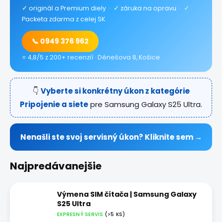
✓
originál a Premium diely ·
✓
záruka na opravu ·
✓
Packeta zdarma z celej SK
📞 0949 376 962
⭐ 4,8/5 z 200+ recenzií · Dénešova 8, Košice
👇
Vyberte si konkrétny úkon z kategórie
Pripojenie a siete
pre Samsung Galaxy S25 Ultra.
Nenašli ste svoj servisný úkon? Kliknite sem →
Najpredávanejšie
Výmena SIM čítača | Samsung Galaxy
S25 Ultra
EXPRESNÝ SERVIS
(>5 KS)