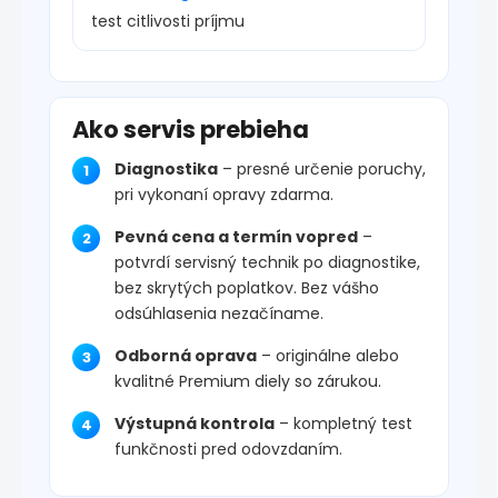
test citlivosti príjmu
Ako servis prebieha
Diagnostika
– presné určenie poruchy,
pri vykonaní opravy zdarma.
Pevná cena a termín vopred
–
potvrdí servisný technik po diagnostike,
bez skrytých poplatkov. Bez vášho
odsúhlasenia nezačíname.
Odborná oprava
– originálne alebo
kvalitné Premium diely so zárukou.
Výstupná kontrola
– kompletný test
funkčnosti pred odovzdaním.