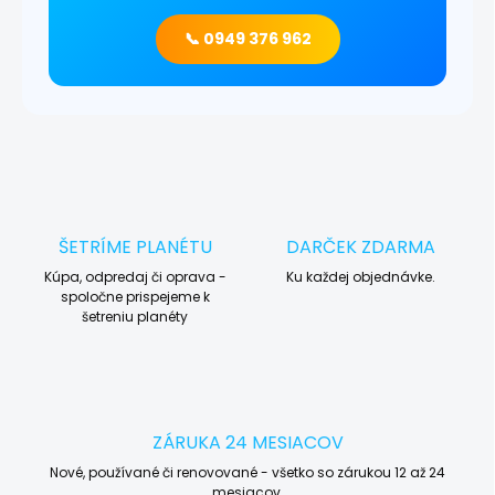
📞 0949 376 962
ŠETRÍME PLANÉTU
DARČEK ZDARMA
Kúpa, odpredaj či oprava -
Ku každej objednávke.
spoločne prispejeme k
šetreniu planéty
ZÁRUKA 24 MESIACOV
Nové, používané či renovované - všetko so zárukou 12 až 24
mesiacov.