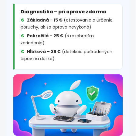
Diagnostika – pri oprave zdarma
Základná – 15 €
(otestovanie a určenie
poruchy, ak sa oprava nevykoná)
Pokročilá – 25 €
(s rozobratím
zariadenia)
Hĺbková – 35 €
(detekcia poškodených
čipov na doske)