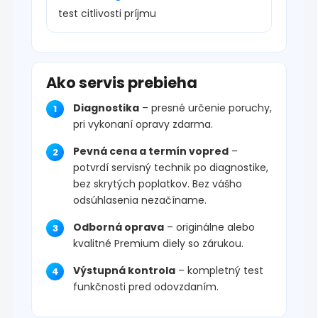
test citlivosti príjmu
Ako servis prebieha
Diagnostika
– presné určenie poruchy,
pri vykonaní opravy zdarma.
Pevná cena a termín vopred
–
potvrdí servisný technik po diagnostike,
bez skrytých poplatkov. Bez vášho
odsúhlasenia nezačíname.
Odborná oprava
– originálne alebo
kvalitné Premium diely so zárukou.
Výstupná kontrola
– kompletný test
funkčnosti pred odovzdaním.