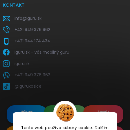
KONTAKT
info
@
iguru.sk
+421 949 376 962
+421 944 174 434
iguru.sk - Váš mobilný guru
iguru.sk
+421 949 376 962
@igurukosice
Výkup
Renovované
Servis
elektroniky
Apple's
elektroniky
Tento web používa súbory cookie. Ďalším