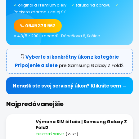
✓
originál a Premium diely ·
✓
záruka na opravu ·
✓
Packeta zdarma z celej SK
📞 0949 376 962
⭐ 4,8/5 z 200+ recenzií · Dénešova 8, Košice
👇
Vyberte si konkrétny úkon z kategórie
Pripojenie a siete
pre Samsung Galaxy Z Fold2.
Nenašli ste svoj servisný úkon? Kliknite sem →
Najpredávanejšie
Výmena SIM čítača | Samsung Galaxy Z
Fold2
EXPRESNÝ SERVIS
(>5 KS)