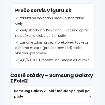
Prečo servis v iguru.sk
záruka na vykonanú prácu aj náhradné
diely
diely skladom v Košiciach – väčšina opráv
na počkanie alebo do 24 hodín
zaslanie zdarma cez ktorékoľvek Packeta
odberné miesto (predplatený kód) alebo
vlastnou prepravou
4,8/5 z 200+ recenzií na Google a Heureka
Časté otázky – Samsung Galaxy
Z Fold2
Samsung Galaxy Z Fold2 má slabý signál po
páde