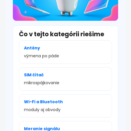
Čo v tejto kategórii riešime
Antény
výmena po páde
SIM čítač
mikrospájkovanie
Wi-Fi a Bluetooth
moduly aj obvody
Meranie signálu