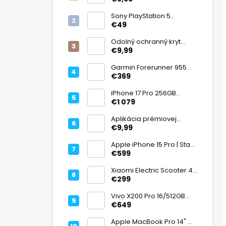
displej
Sony PlayStation 5
DualSense bezdrôtový
€49
ovládač, White | Stav:
Vynikajúci – A
Odolný ochranný kryt
transparentný
€9,99
Garmin Forerunner 955
Black, multisport GPS
€369
hodinky, mapy, AMOLED,
batéria 15 dní, ECG,
iPhone 17 Pro 256GB
ClimbPro
Cosmic Orange | Stav:
€1 079
Ako nový – A+
Aplikácia prémiovej
tvrdenej fólie na displej
€9,99
Apple iPhone 15 Pro | Stav:
Vynikajúci – A
€599
Xiaomi Electric Scooter 4
Lite (2. generácia), motor
€299
300 W, dojazd 25 km, 25
km/h, kolesá 10", 16,2 kg |
Vivo X200 Pro 16/512GB
Stav: Nový – A++
Titanium Dual SIM,
€649
Dimensity 9400, ZEISS 200
Mpx teleobjektív, 6,78"
Apple MacBook Pro 14" M1