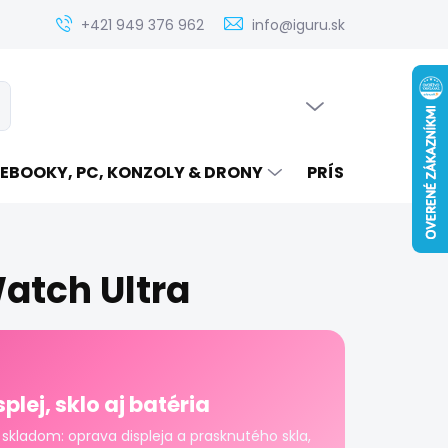
Zistenie ceny servisu elektroniky na iguru.sk
Kontakt
Ak
+421 949 376 962
info@iguru.sk
PRÁZDNY KOŠÍK
ať
NÁKUPNÝ
KOŠÍK
EBOOKY, PC, KONZOLY & DRONY
PRÍSLUŠENSTVO
atch Ultra
plej, sklo aj batéria
 skladom: oprava displeja a prasknutého skla,