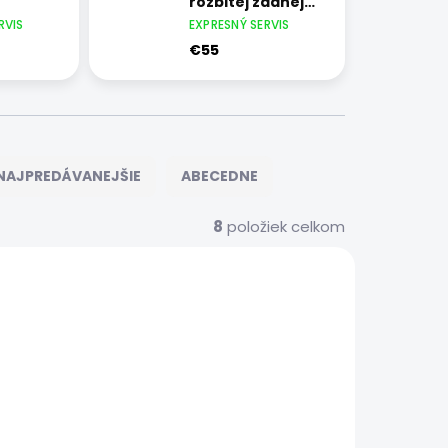
rozbitej zadnej
strany
RVIS
EXPRESNÝ SERVIS
€55
NAJPREDÁVANEJŠIE
ABECEDNE
8
položiek celkom
9293
9294