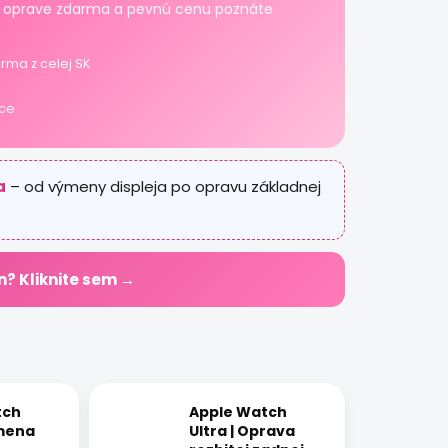
 pri oprave zdarma a pevnú cenu poznáte
rma z celej SK
ice
a
– od výmeny displeja po opravu základnej
n? Kliknite sem →
tch
Apple Watch
ýmena
Ultra | Oprava