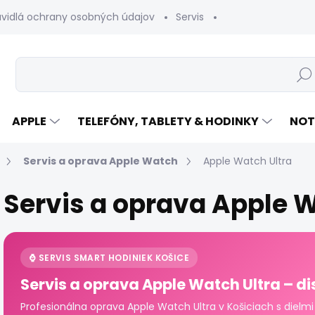
avidlá ochrany osobných údajov
Servis
Vrátenie tovaru
Hľad
APPLE
TELEFÓNY, TABLETY & HODINKY
NOT
Servis a oprava Apple Watch
Apple Watch Ultra
Servis a oprava Apple W
⌚ SERVIS SMART HODINIEK KOŠICE
Servis a oprava Apple Watch Ultra – dis
Profesionálna oprava Apple Watch Ultra v Košiciach s dielmi