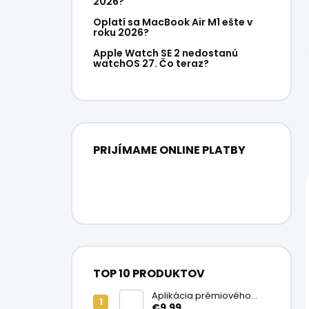
2026?
Oplatí sa MacBook Air M1 ešte v
roku 2026?
Apple Watch SE 2 nedostanú
watchOS 27. Čo teraz?
PRIJÍMAME ONLINE PLATBY
TOP 10 PRODUKTOV
Aplikácia prémiového
ochranného skla na
€9,99