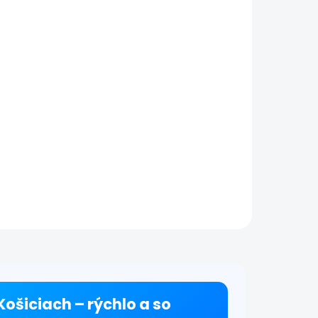
ie
 Apple
aša
ýchlo
ypína,
térie.
iely
Košiciach – rýchlo a so