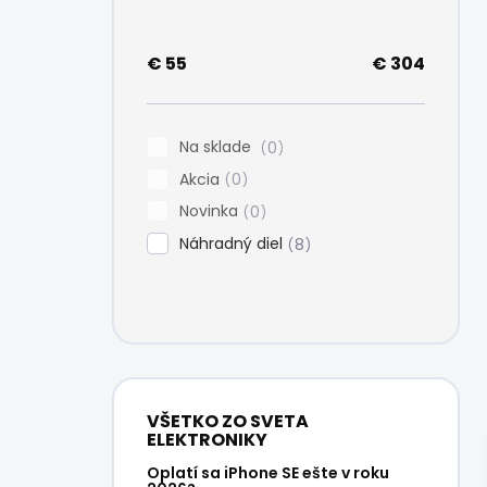
e
l
€
55
€
304
Na sklade
0
Akcia
0
Novinka
0
Náhradný diel
8
VŠETKO ZO SVETA
ELEKTRONIKY
Oplatí sa iPhone SE ešte v roku