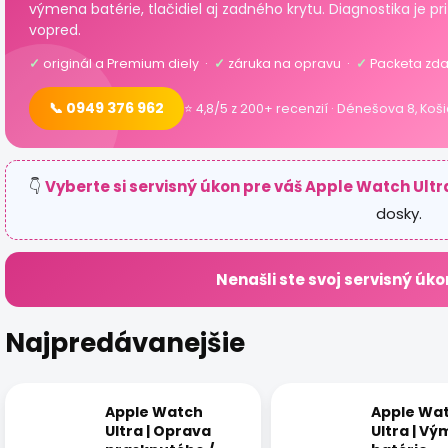
výmena batérie, tlačidiel aj zadného krytu. Diagnostika je
vopred.
✓
originál a Premium diely ·
✓
záruka na opravu ·
✓
Packeta zda
📞 0949 376 962
⭐ 4,8/5 z 200+ recenzií · Dénešova 8, Koš
👇
Vyberte si servisný úkon pre váš Apple Watch Ultr
dosky.
Nenašli ste svoj servisný úko
Najpredávanejšie
Apple Watch
Apple Wa
Ultra | Oprava
Ultra | V