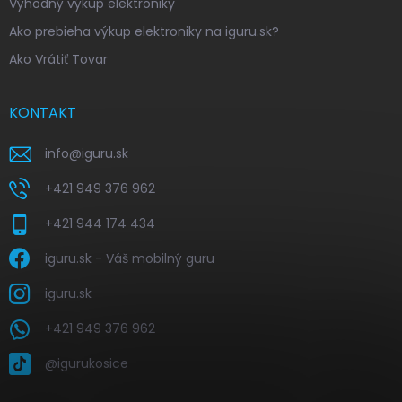
Výhodný výkup elektroniky
Ako prebieha výkup elektroniky na iguru.sk?
Ako Vrátiť Tovar
KONTAKT
info
@
iguru.sk
+421 949 376 962
+421 944 174 434
iguru.sk - Váš mobilný guru
iguru.sk
+421 949 376 962
@igurukosice