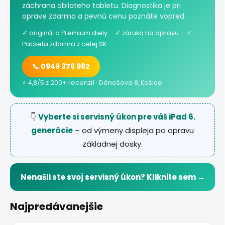
záchrana obliateho tabletu. Diagnostika je pri
oprave zdarma a pevnú cenu poznáte vopred.
✓
originál a Premium diely ·
✓
záruka na opravu ·
✓
Packeta zdarma z celej SK
📞 0949 376 962
⭐ 4,8/5 z 200+ recenzií · Dénešova 8, Košice
👇
Vyberte si servisný úkon pre váš iPad 6.
generácie
– od výmeny displeja po opravu
základnej dosky.
Nenašli ste svoj servisný úkon? Kliknite sem →
Najpredávanejšie