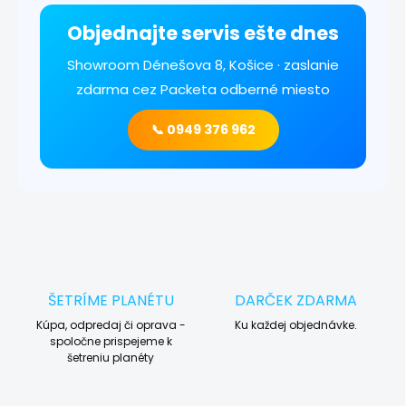
Objednajte servis ešte dnes
Showroom Dénešova 8, Košice · zaslanie
zdarma cez Packeta odberné miesto
📞 0949 376 962
ŠETRÍME PLANÉTU
DARČEK ZDARMA
Kúpa, odpredaj či oprava -
Ku každej objednávke.
spoločne prispejeme k
šetreniu planéty