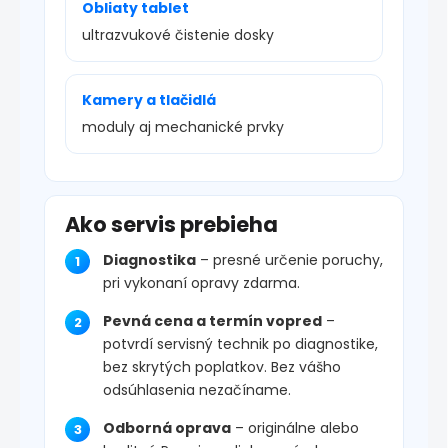
Obliaty tablet
ultrazvukové čistenie dosky
Kamery a tlačidlá
moduly aj mechanické prvky
Ako servis prebieha
Diagnostika
– presné určenie poruchy,
pri vykonaní opravy zdarma.
Pevná cena a termín vopred
–
potvrdí servisný technik po diagnostike,
bez skrytých poplatkov. Bez vášho
odsúhlasenia nezačíname.
Odborná oprava
– originálne alebo