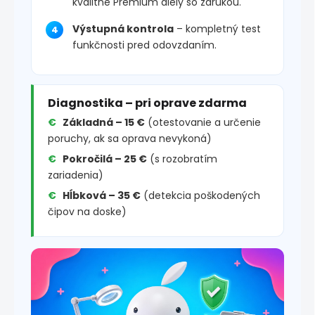
kvalitné Premium diely so zárukou.
Výstupná kontrola
– kompletný test
funkčnosti pred odovzdaním.
Diagnostika – pri oprave zdarma
Základná – 15 €
(otestovanie a určenie
poruchy, ak sa oprava nevykoná)
Pokročilá – 25 €
(s rozobratím
zariadenia)
Hĺbková – 35 €
(detekcia poškodených
čipov na doske)