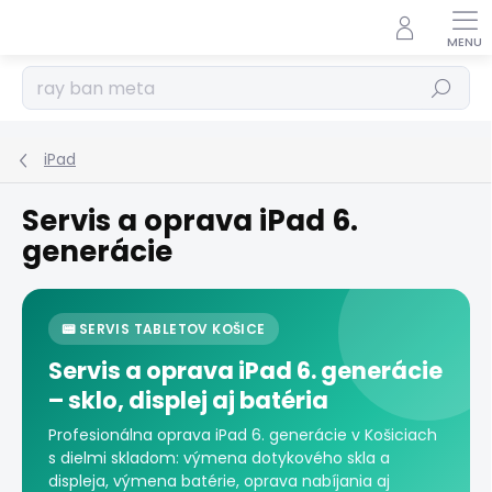
Prejsť
na
obsah
Hľadať
iPad
Servis a oprava iPad 6.
generácie
📟 SERVIS TABLETOV KOŠICE
Servis a oprava iPad 6. generácie
– sklo, displej aj batéria
Profesionálna oprava iPad 6. generácie v Košiciach
s dielmi skladom: výmena dotykového skla a
displeja, výmena batérie, oprava nabíjania aj