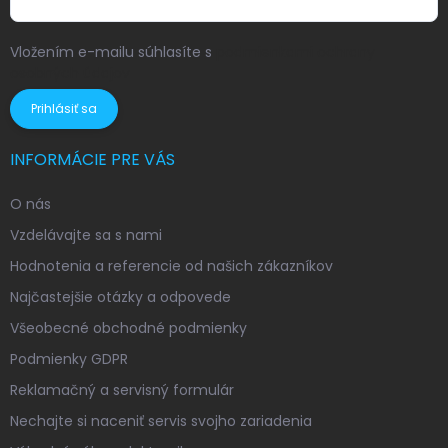
Vložením e-mailu súhlasíte s
podmienkami ochrany
osobných údajov
Prihlásiť sa
INFORMÁCIE PRE VÁS
O nás
Vzdelávajte sa s nami
Hodnotenia a referencie od našich zákazníkov
Najčastejšie otázky a odpovede
Všeobecné obchodné podmienky
Podmienky GDPR
Reklamačný a servisný formulár
Nechajte si naceniť servis svojho zariadenia