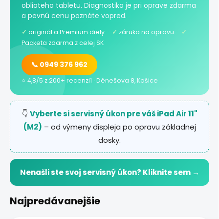
obliateho tabletu. Diagnostika je pri oprave zdarma
a pevnú cenu poznáte vopred.
✓
originál a Premium diely ·
✓
záruka na opravu ·
✓
Packeta zdarma z celej SK
📞 0949 376 962
⭐ 4,8/5 z 200+ recenzií · Dénešova 8, Košice
👇
Vyberte si servisný úkon pre váš iPad Air 11"
(M2)
– od výmeny displeja po opravu základnej
dosky.
Nenašli ste svoj servisný úkon? Kliknite sem →
Najpredávanejšie