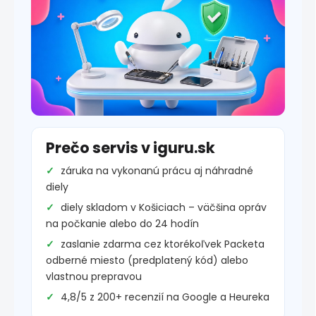
Prečo servis v iguru.sk
záruka na vykonanú prácu aj náhradné
diely
diely skladom v Košiciach – väčšina opráv
na počkanie alebo do 24 hodín
zaslanie zdarma cez ktorékoľvek Packeta
odberné miesto (predplatený kód) alebo
vlastnou prepravou
4,8/5 z 200+ recenzií na Google a Heureka