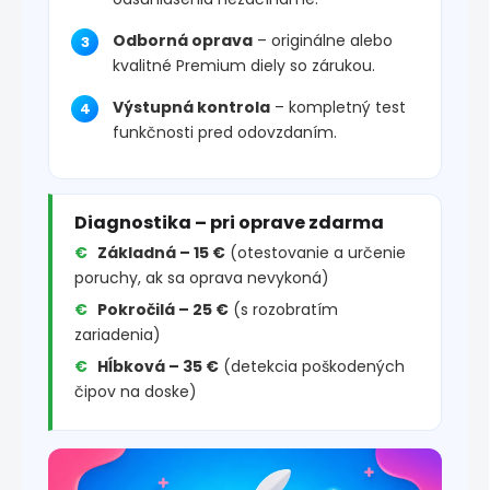
Odborná oprava
– originálne alebo
kvalitné Premium diely so zárukou.
Výstupná kontrola
– kompletný test
funkčnosti pred odovzdaním.
Diagnostika – pri oprave zdarma
Základná – 15 €
(otestovanie a určenie
poruchy, ak sa oprava nevykoná)
Pokročilá – 25 €
(s rozobratím
zariadenia)
Hĺbková – 35 €
(detekcia poškodených
čipov na doske)