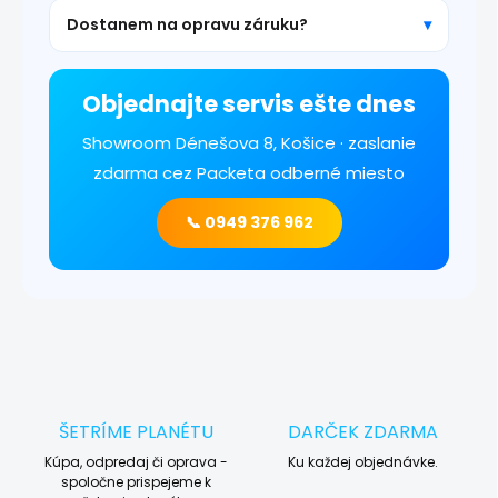
Dostanem na opravu záruku?
Objednajte servis ešte dnes
Showroom Dénešova 8, Košice · zaslanie
zdarma cez Packeta odberné miesto
📞 0949 376 962
ŠETRÍME PLANÉTU
DARČEK ZDARMA
Kúpa, odpredaj či oprava -
Ku každej objednávke.
spoločne prispejeme k