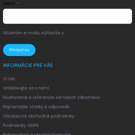
EMAIL
Vložením e-mailu súhlasíte s
podmienkami ochrany
osobných údajov
Prihlásiť sa
INFORMÁCIE PRE VÁS
O nás
Vzdelávajte sa s nami
Hodnotenia a referencie od našich zákazníkov
Najčastejšie otázky a odpovede
Všeobecné obchodné podmienky
Podmienky GDPR
Reklamačný a servisný formulár