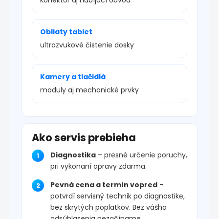
Obliaty tablet
ultrazvukové čistenie dosky
Kamery a tlačidlá
moduly aj mechanické prvky
Ako servis prebieha
Diagnostika
– presné určenie poruchy,
pri vykonaní opravy zdarma.
Pevná cena a termín vopred
–
potvrdí servisný technik po diagnostike,
bez skrytých poplatkov. Bez vášho
odsúhlasenia nezačíname.