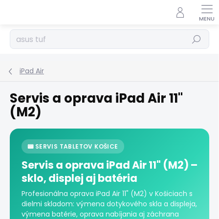
Prejsť
na
obsah
Hľadať
iPad Air
Servis a oprava iPad Air 11"
(M2)
📟 SERVIS TABLETOV KOŠICE
Servis a oprava iPad Air 11" (M2) –
sklo, displej aj batéria
Profesionálna oprava iPad Air 11" (M2) v Košiciach s
dielmi skladom: výmena dotykového skla a displeja,
výmena batérie, oprava nabíjania aj záchrana