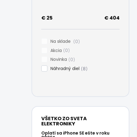
e
l
€
25
€
404
Na sklade
0
Akcia
0
Novinka
0
Náhradný diel
8
VŠETKO ZO SVETA
ELEKTRONIKY
Oplatí sa iPhone SE ešte v roku