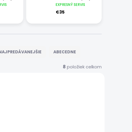
RVIS
EXPRESNÝ SERVIS
€35
NAJPREDÁVANEJŠIE
ABECEDNE
8
položiek celkom
7957
7972