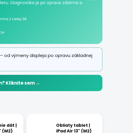
letu. Diagnostika je pri oprave zdarma a
rma z celej SK
ice
– od výmeny displeja po opravu základnej
n? Kliknite sem →
ie dát |
Obliaty tablet |
3" (M2)
iPad Air 13" (M2)