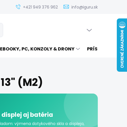
Zistenie ceny servisu elektroniky na iguru.sk
Kontakt
Ak
+421 949 376 962
info@iguru.sk
PRÁZDNY KOŠÍK
ať
NÁKUPNÝ
KOŠÍK
EBOOKY, PC, KONZOLY & DRONY
PRÍSLUŠENSTVO
 13" (M2)
 displej aj batéria
skladom: výmena dotykového skla a displeja,