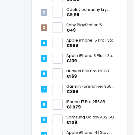
displej
Odolný ochranný kryt
transparentný
€9,99
Sony PlayStation 5
DualSense bezdrôtový
€49
ovládač, White | Stav:
Vynikajúci – A
Apple iPhone 15 Pro | Stav:
Vynikajúci – A
€599
Apple iPhone 8 Plus | Stav:
Vynikajúci – A
€139
Huawei P30 Pro 128GB
Black, Kirin 980, Leica 40
€169
Mpx + 5× optický zoom,
6,47" OLED, IP68 | Stav:
Garmin Forerunner 955
Vynikajúci – A
Black, multisport GPS
€369
hodinky, mapy, AMOLED,
batéria 15 dní, ECG,
iPhone 17 Pro 256GB
ClimbPro
Cosmic Orange | Stav:
€1 079
Ako nový – A+
Samsung Galaxy A32 5G |
Stav: Vynikajúci – A
€109
Apple iPhone 14 | Stav: