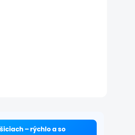
2)
 iPad
vame
ie a
denia
skame
v
šiciach – rýchlo a so