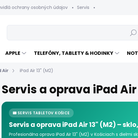
avidlá ochrany osobných údajov
Servis
Vrátenie tovaru
Hľad
APPLE
TELEFÓNY, TABLETY & HODINKY
NOT
 Air
iPad Air 13" (M2)
Servis a oprava iPad Air
📟 SERVIS TABLETOV KOŠICE
Servis a oprava iPad Air 13" (M2) – sklo,
Profesionálna oprava iPad Air 13" (M2) v Košiciach s dielmi 