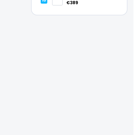
Vynikajúci – A
€389