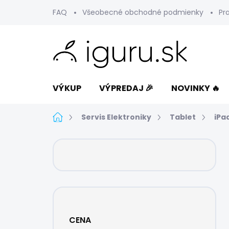
Prejsť
FAQ
Všeobecné obchodné podmienky
Pr
na
obsah
VÝKUP
VÝPREDAJ 🎉
NOVINKY 🔥
Domov
Servis Elektroniky
Tablet
iPad
B
o
č
n
ý
p
a
CENA
n