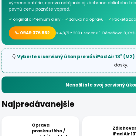
výmena batérie, oprava nabíjania aj záchrana obliateho tab
pevnú cenu poznáte vopred.
✓
originál a Premium diely ·
✓
záruka na opravu ·
✓
Packeta zda
📞 0949 376 962
⭐ 4,8/5 z 200+ recenzií · Dénešova 8, Koš
👇
Vyberte si servisný úkon pre váš iPad Air 13" (M2)
dosky.
Nenašli ste svoj servisný úko
Najpredávanejšie
Oprava
Zálohovan
prasknutého /
iPad Air 1