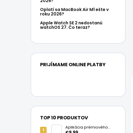
2026?
Oplatí sa MacBook Air M1 ešte v
roku 2026?
Apple Watch SE 2 nedostanú
watchOS 27. Čo teraz?
PRIJÍMAME ONLINE PLATBY
TOP 10 PRODUKTOV
Aplikácia prémiového
ochranného skla na
€9,99