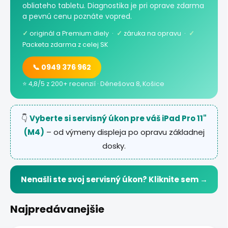
obliateho tabletu. Diagnostika je pri oprave zdarma
a pevnú cenu poznáte vopred.
✓
originál a Premium diely ·
✓
záruka na opravu ·
✓
Packeta zdarma z celej SK
📞 0949 376 962
⭐ 4,8/5 z 200+ recenzií · Dénešova 8, Košice
👇
Vyberte si servisný úkon pre váš iPad Pro 11"
(M4)
– od výmeny displeja po opravu základnej
dosky.
Nenašli ste svoj servisný úkon? Kliknite sem →
Najpredávanejšie