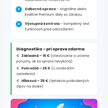
Odborná oprava
– originálne alebo
kvalitné Premium diely so zárukou.
Výstupná kontrola
– kompletný test
funkčnosti pred odovzdaním.
Diagnostika – pri oprave zdarma
Základná – 15 €
(otestovanie a určenie
poruchy, ak sa oprava nevykoná)
Pokročilá – 25 €
(s rozobratím
zariadenia)
Hĺbková – 35 €
(detekcia poškodených
čipov na doske)