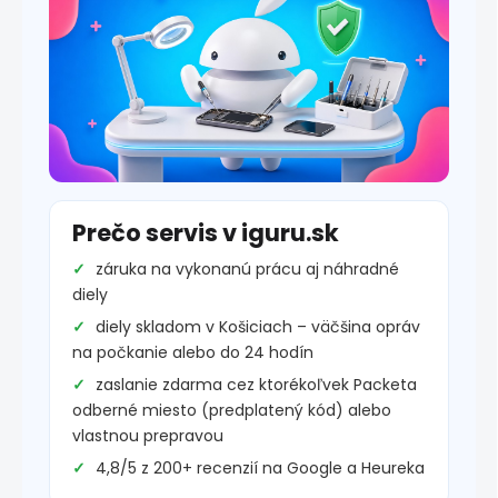
Prečo servis v iguru.sk
záruka na vykonanú prácu aj náhradné
diely
diely skladom v Košiciach – väčšina opráv
na počkanie alebo do 24 hodín
zaslanie zdarma cez ktorékoľvek Packeta
odberné miesto (predplatený kód) alebo
vlastnou prepravou
4,8/5 z 200+ recenzií na Google a Heureka