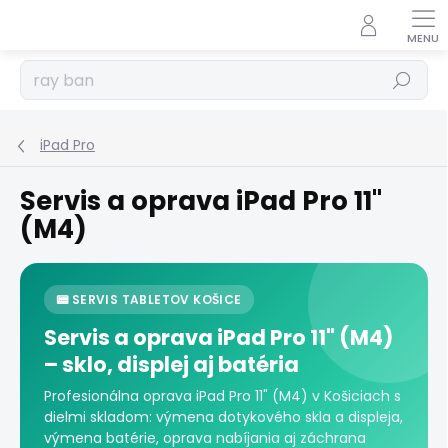
Prejsť
na
obsah
Hľadať
iPad Pro
Servis a oprava iPad Pro 11"
(M4)
📟 SERVIS TABLETOV KOŠICE
Servis a oprava iPad Pro 11" (M4)
– sklo, displej aj batéria
Profesionálna oprava iPad Pro 11" (M4) v Košiciach s
dielmi skladom: výmena dotykového skla a displeja,
výmena batérie, oprava nabíjania aj záchrana