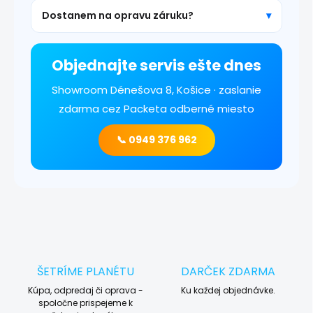
Dostanem na opravu záruku?
Objednajte servis ešte dnes
Showroom Dénešova 8, Košice · zaslanie
zdarma cez Packeta odberné miesto
📞 0949 376 962
ŠETRÍME PLANÉTU
DARČEK ZDARMA
Kúpa, odpredaj či oprava -
Ku každej objednávke.
spoločne prispejeme k