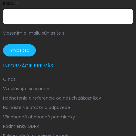
EMAIL
Vložením e-mailu súhlasíte s
podmienkami ochrany
osobných údajov
Prihlásiť sa
INFORMÁCIE PRE VÁS
O nás
Vzdelávajte sa s nami
Hodnotenia a referencie od našich zákazníkov
Najčastejšie otázky a odpovede
Všeobecné obchodné podmienky
Podmienky GDPR
Reklamačný a servisný formulár