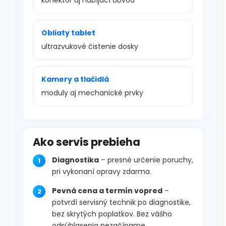
Obliaty tablet
ultrazvukové čistenie dosky
Kamery a tlačidlá
moduly aj mechanické prvky
Ako servis prebieha
Diagnostika
– presné určenie poruchy,
pri vykonaní opravy zdarma.
Pevná cena a termín vopred
–
potvrdí servisný technik po diagnostike,
bez skrytých poplatkov. Bez vášho
odsúhlasenia nezačíname.