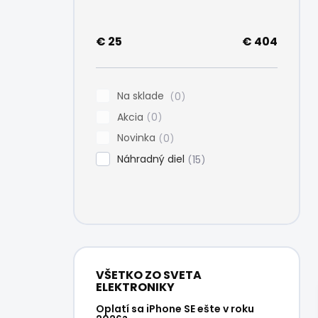
e
l
€
25
€
404
Na sklade
0
Akcia
0
Novinka
0
Náhradný diel
15
VŠETKO ZO SVETA
ELEKTRONIKY
Oplatí sa iPhone SE ešte v roku