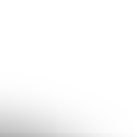
Pro 12.9" 2.
iPad Pro 12.9" 2
generácie
generácie
€35
€25
Do košíka
Do košíka
Obliaty tablet pre iPad Pro
Obnova systému pre
12.9" 2. generácie
Pro 12.9" 2. generáci
Diagnostikujeme a
Diagnostikujeme a
opravíme akýkoľvek
opravíme akýkoľvek
problém na vašom iPad
problém na vašom i
Pro 12.9" 2. generácie, ktorý
Pro 12.9" 2. generácie
súvisí so službou: Obliaty
súvisí so službou: O
tablet. Servis...
systému. Servis...
7411