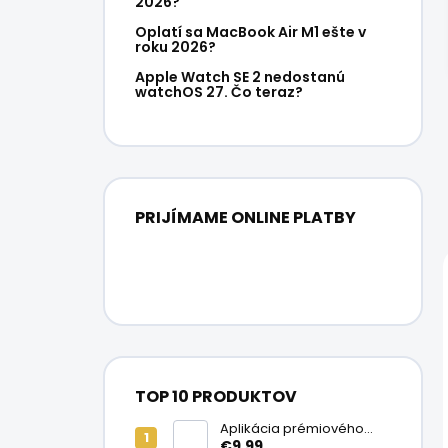
2026?
Oplatí sa MacBook Air M1 ešte v
roku 2026?
Apple Watch SE 2 nedostanú
watchOS 27. Čo teraz?
PRIJÍMAME ONLINE PLATBY
TOP 10 PRODUKTOV
Aplikácia prémiového
ochranného skla na
€9,99