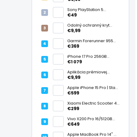
displej
Sony PlayStation 5
DualSense bezdrôtový
€49
ovládač, White | Stav:
Vynikajúci – A
Odolný ochranný kryt
transparentný
€9,99
Garmin Forerunner 955
Black, multisport GPS
€369
hodinky, mapy, AMOLED,
batéria 15 dní, ECG,
iPhone 17 Pro 256GB
ClimbPro
Cosmic Orange | Stav:
€1 079
Ako nový – A+
Aplikácia prémiovej
tvrdenej fólie na displej
€9,99
Apple iPhone 15 Pro | Stav:
Vynikajúci – A
€599
Xiaomi Electric Scooter 4
Lite (2. generácia), motor
€299
300 W, dojazd 25 km, 25
km/h, kolesá 10", 16,2 kg |
Vivo X200 Pro 16/512GB
Stav: Nový – A++
Titanium Dual SIM,
€649
Dimensity 9400, ZEISS 200
Mpx teleobjektív, 6,78"
Apple MacBook Pro 14" M1