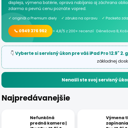
displeja, výmena batérie, oprava nabíjania aj záchrana oblia
zdarma a pevnú cenu poznáte vopred.
✓
originál a Premium diely ·
✓
záruka na opravu ·
✓
Packeta zda
📞 0949 376 962
⭐ 4,8/5 z 200+ recenzií · Dénešova 8, Koš
👇
Vyberte si servisný úkon pre váš iPad Pro 12.9" 2.
základnej dosk
Nenašli ste svoj servisný úko
Najpredávanejšie
Nefunkčná
Výmena tl
predná kamera |
zapínania 