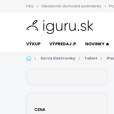
Prejsť
FAQ
Všeobecné obchodné podmienky
Pr
na
obsah
VÝKUP
VÝPREDAJ 🎉
NOVINKY 🔥
Domov
Servis Elektroniky
Tablet
iPa
B
o
č
n
ý
p
a
CENA
n