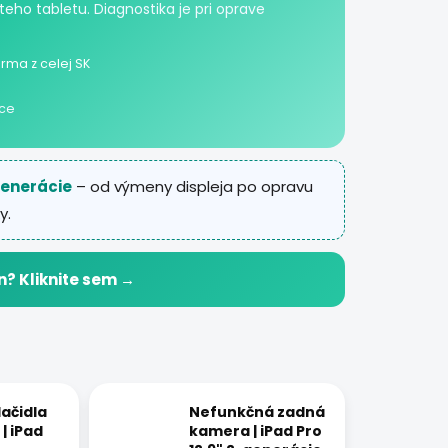
teho tabletu. Diagnostika je pri oprave
rma z celej SK
ice
 generácie
– od výmeny displeja po opravu
y.
n? Kliknite sem →
ačidla
Nefunkčná zadná
| iPad
kamera | iPad Pro