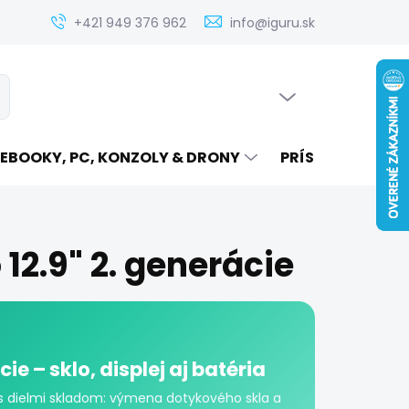
Zistenie ceny servisu elektroniky na iguru.sk
Kontakt
Ak
+421 949 376 962
info@iguru.sk
PRÁZDNY KOŠÍK
ať
NÁKUPNÝ
KOŠÍK
EBOOKY, PC, KONZOLY & DRONY
PRÍSLUŠENSTVO
 12.9" 2. generácie
ie – sklo, displej aj batéria
h s dielmi skladom: výmena dotykového skla a