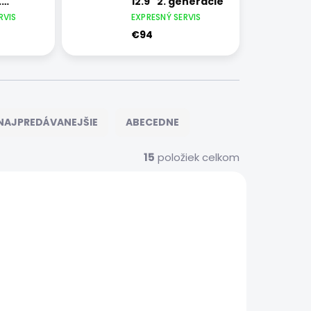
.
12.9" 2. generácie
e
RVIS
EXPRESNÝ SERVIS
€94
NAJPREDÁVANEJŠIE
ABECEDNE
15
položiek celkom
7444
7438