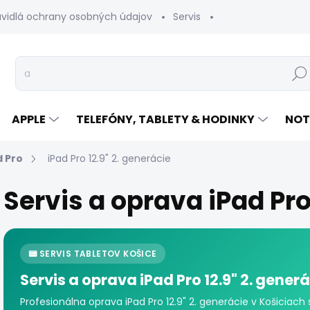
avidlá ochrany osobných údajov
Servis
Vrátenie tovaru
Hľad
APPLE
TELEFÓNY, TABLETY & HODINKY
NOT
d Pro
iPad Pro 12.9" 2. generácie
Servis a oprava iPad Pro
📟 SERVIS TABLETOV KOŠICE
Servis a oprava iPad Pro 12.9" 2. generác
Profesionálna oprava iPad Pro 12.9" 2. generácie v Košiciac