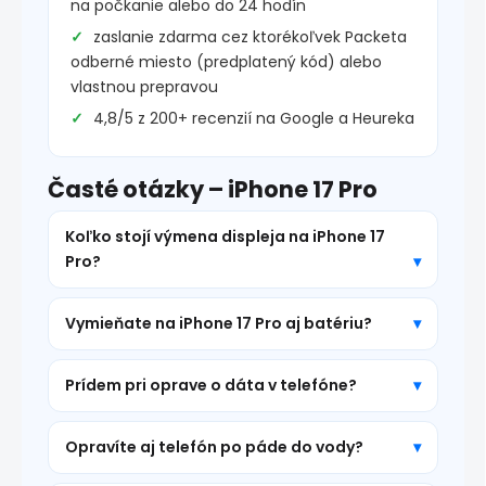
na počkanie alebo do 24 hodín
zaslanie zdarma cez ktorékoľvek Packeta
odberné miesto (predplatený kód) alebo
vlastnou prepravou
4,8/5 z 200+ recenzií na Google a Heureka
Časté otázky – iPhone 17 Pro
Koľko stojí výmena displeja na iPhone 17
Pro?
Vymieňate na iPhone 17 Pro aj batériu?
Prídem pri oprave o dáta v telefóne?
Opravíte aj telefón po páde do vody?