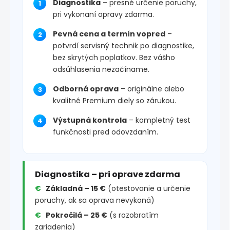
Diagnostika
– presné určenie poruchy,
pri vykonaní opravy zdarma.
Pevná cena a termín vopred
–
potvrdí servisný technik po diagnostike,
bez skrytých poplatkov. Bez vášho
odsúhlasenia nezačíname.
Odborná oprava
– originálne alebo
kvalitné Premium diely so zárukou.
Výstupná kontrola
– kompletný test
funkčnosti pred odovzdaním.
Diagnostika – pri oprave zdarma
Základná – 15 €
(otestovanie a určenie
poruchy, ak sa oprava nevykoná)
Pokročilá – 25 €
(s rozobratím
zariadenia)