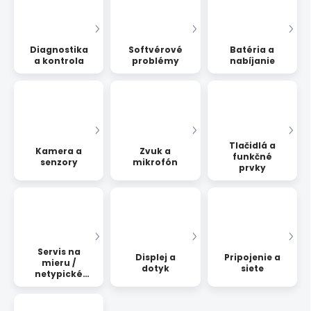
Diagnostika
Softvérové
Batéria a
a kontrola
problémy
nabíjanie
Tlačidlá a
Kamera a
Zvuk a
funkčné
senzory
mikrofón
prvky
Servis na
Displej a
Pripojenie a
mieru /
dotyk
siete
netypické
opravy