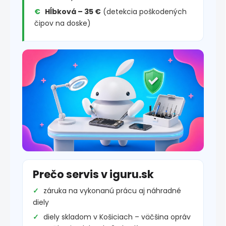
Hĺbková – 35 €
(detekcia poškodených
čipov na doske)
Prečo servis v iguru.sk
záruka na vykonanú prácu aj náhradné
diely
diely skladom v Košiciach – väčšina opráv