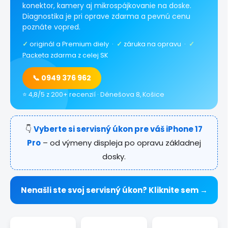
konektor, kamery aj mikrospájkovanie na doske.
Diagnostika je pri oprave zdarma a pevnú cenu
poznáte vopred.
✓
originál a Premium diely ·
✓
záruka na opravu ·
✓
Packeta zdarma z celej SK
📞 0949 376 962
⭐ 4,8/5 z 200+ recenzií · Dénešova 8, Košice
👇
Vyberte si servisný úkon pre váš iPhone 17
Pro
– od výmeny displeja po opravu základnej
dosky.
Nenašli ste svoj servisný úkon? Kliknite sem →