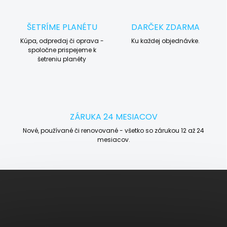
ŠETRÍME PLANÉTU
DARČEK ZDARMA
Kúpa, odpredaj či oprava -
Ku každej objednávke.
spoločne prispejeme k
šetreniu planéty
ZÁRUKA 24 MESIACOV
Nové, používané či renovované - všetko so zárukou 12 až 24
mesiacov.
Z
á
p
ä
t