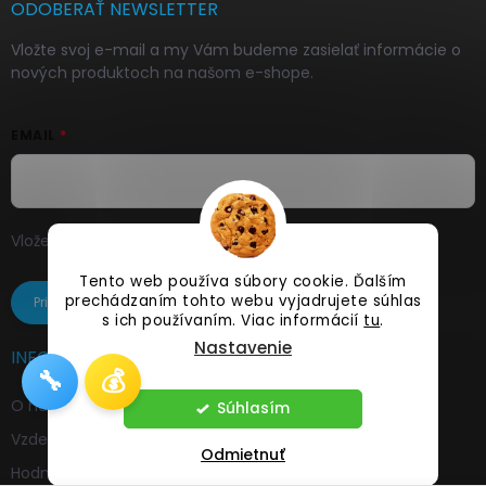
i
ODOBERAŤ NEWSLETTER
e
Vložte svoj e-mail a my Vám budeme zasielať informácie o
nových produktoch na našom e-shope.
EMAIL
Vložením e-mailu súhlasíte s
podmienkami ochrany
osobných údajov
Tento web používa súbory cookie. Ďalším
prechádzaním tohto webu vyjadrujete súhlas
Prihlásiť sa
s ich používaním. Viac informácií
tu
.
Nastavenie
INFORMÁCIE PRE VÁS
🔧
💰
O nás
Súhlasím
Vzdelávajte sa s nami
Odmietnuť
Hodnotenia a referencie od našich zákazníkov