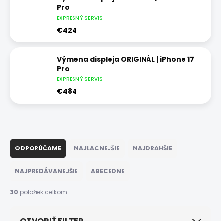
Pro
EXPRESNÝ SERVIS
€424
Výmena displeja ORIGINÁL | iPhone 17
Pro
EXPRESNÝ SERVIS
€484
R
a
ODPORÚČAME
NAJLACNEJŠIE
NAJDRAHŠIE
d
e
NAJPREDÁVANEJŠIE
ABECEDNE
n
i
30
položiek celkom
e
p
OTVORIŤ FILTER