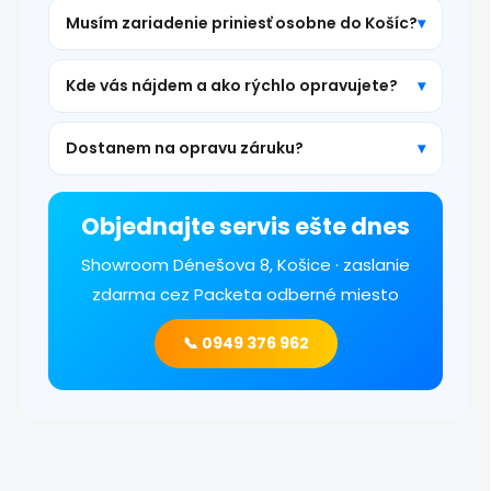
Musím zariadenie priniesť osobne do Košíc?
Kde vás nájdem a ako rýchlo opravujete?
Dostanem na opravu záruku?
Objednajte servis ešte dnes
Showroom Dénešova 8, Košice · zaslanie
zdarma cez Packeta odberné miesto
📞 0949 376 962