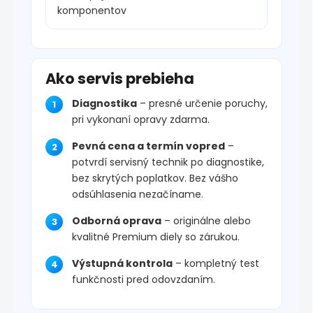
komponentov
Ako servis prebieha
Diagnostika
– presné určenie poruchy,
pri vykonaní opravy zdarma.
Pevná cena a termín vopred
–
potvrdí servisný technik po diagnostike,
bez skrytých poplatkov. Bez vášho
odsúhlasenia nezačíname.
Odborná oprava
– originálne alebo
kvalitné Premium diely so zárukou.
Výstupná kontrola
– kompletný test
funkčnosti pred odovzdaním.