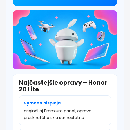
v
ý
p
i
s
u
Najčastejšie opravy – Honor
20 Lite
Výmena displeja
originál aj Premium panel, oprava
prasknutého skla samostatne