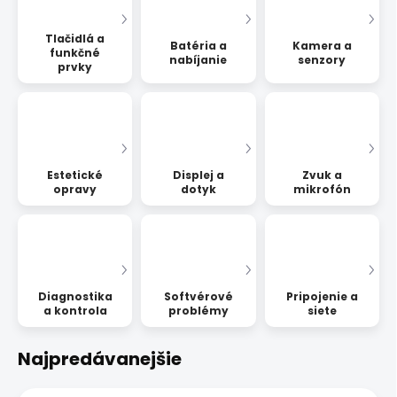
Tlačidlá a
Batéria a
Kamera a
funkčné
nabíjanie
senzory
prvky
Estetické
Displej a
Zvuk a
opravy
dotyk
mikrofón
Diagnostika
Softvérové
Pripojenie a
a kontrola
problémy
siete
Najpredávanejšie