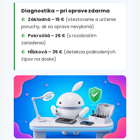
Diagnostika – pri oprave zdarma
Základná – 15 €
(otestovanie a určenie
poruchy, ak sa oprava nevykoná)
Pokročilá – 25 €
(s rozobratím
zariadenia)
Hĺbková – 35 €
(detekcia poškodených
čipov na doske)