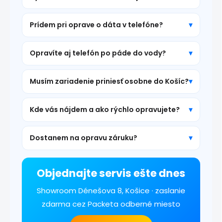
Prídem pri oprave o dáta v telefóne?
Opravíte aj telefón po páde do vody?
Musím zariadenie priniesť osobne do Košíc?
Kde vás nájdem a ako rýchlo opravujete?
Dostanem na opravu záruku?
Objednajte servis ešte dnes
Showroom Dénešova 8, Košice · zaslanie
zdarma cez Packeta odberné miesto