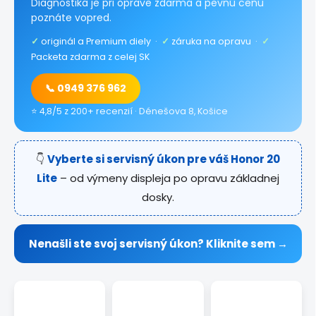
Diagnostika je pri oprave zdarma a pevnú cenu
poznáte vopred.
✓
originál a Premium diely ·
✓
záruka na opravu ·
✓
Packeta zdarma z celej SK
📞 0949 376 962
⭐ 4,8/5 z 200+ recenzií · Dénešova 8, Košice
👇
Vyberte si servisný úkon pre váš Honor 20
Lite
– od výmeny displeja po opravu základnej
dosky.
Nenašli ste svoj servisný úkon? Kliknite sem →