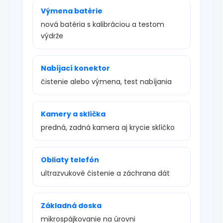
Výmena batérie
nová batéria s kalibráciou a testom
výdrže
Nabíjací konektor
čistenie alebo výmena, test nabíjania
Kamery a sklíčka
predná, zadná kamera aj krycie sklíčko
Obliaty telefón
ultrazvukové čistenie a záchrana dát
Základná doska
mikrospájkovanie na úrovni