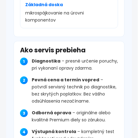
Základná doska
mikrospájkovanie na úrovni
komponentov
Ako servis prebieha
Diagnostika
– presné určenie poruchy,
pri vykonaní opravy zdarma.
Pevná cena a termín vopred
–
potvrdí servisný technik po diagnostike,
bez skrytých poplatkov. Bez vášho
odsúhlasenia nezačíname.
Odborná oprava
– originálne alebo
kvalitné Premium diely so zárukou.
Výstupná kontrola
– kompletný test