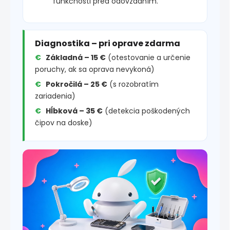
funkčnosti pred odovzdaním.
Diagnostika – pri oprave zdarma
Základná – 15 €
(otestovanie a určenie
poruchy, ak sa oprava nevykoná)
Pokročilá – 25 €
(s rozobratím
zariadenia)
Hĺbková – 35 €
(detekcia poškodených
čipov na doske)