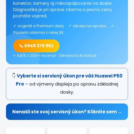
konektor, kamery aj mikrospájkovanie na doske.
Diagnostika je pri oprave zdarma a pevnú cenu
poznáte vopred.
✓
originál a Premium diely ·
✓
záruka na opravu ·
✓
Packeta zdarma z celej SK
📞 0949 376 962
⭐ 4,8/5 z 200+ recenzií · Dénešova 8, Košice
👇
Vyberte si servisný úkon pre váš Huawei P50
Pro
– od výmeny displeja po opravu základnej
dosky.
Nenašli ste svoj servisný úkon? Kliknite sem →