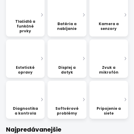
Tlačidlá a
Batéria a
Kamera a
funkčné
nabíjanie
senzory
prvky
Estetické
Displej a
Zvuk a
opravy
dotyk
mikrofón
Diagnostika
Softvérové
Pripojenie a
a kontrola
problémy
siete
Najpredávanejšie