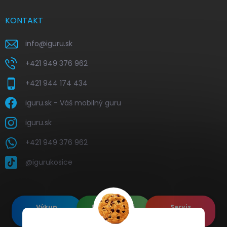
KONTAKT
info
@
iguru.sk
+421 949 376 962
+421 944 174 434
iguru.sk - Váš mobilný guru
iguru.sk
+421 949 376 962
@igurukosice
Výkup
Renovované
Servis
elektroniky
Apple's
elektroniky