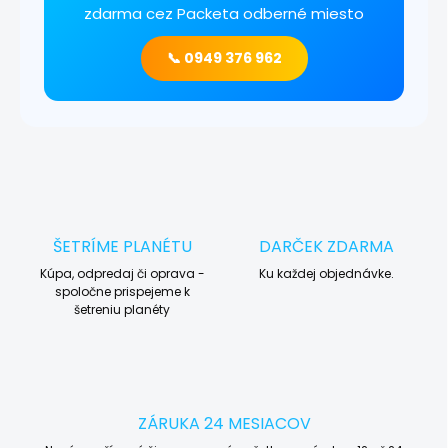
zdarma cez Packeta odberné miesto
📞 0949 376 962
ŠETRÍME PLANÉTU
DARČEK ZDARMA
Kúpa, odpredaj či oprava -
Ku každej objednávke.
spoločne prispejeme k
šetreniu planéty
ZÁRUKA 24 MESIACOV