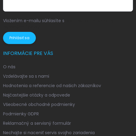
Vložením e-mailu súhlasíte s
podmienkami ochrany
osobných údajov
Prihlásiť sa
INFORMÁCIE PRE VÁS
O nás
Vzdelávajte sa s nami
Hodnotenia a referencie od našich zákazníkov
Najčastejšie otázky a odpovede
Všeobecné obchodné podmienky
Podmienky GDPR
Reklamačný a servisný formulár
Nechajte si naceniť servis svojho zariadenia