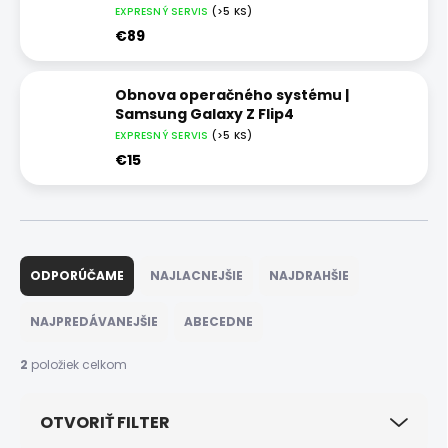
EXPRESNÝ SERVIS
(>5 KS)
€89
Obnova operačného systému |
Samsung Galaxy Z Flip4
EXPRESNÝ SERVIS
(>5 KS)
€15
R
a
ODPORÚČAME
NAJLACNEJŠIE
NAJDRAHŠIE
d
e
NAJPREDÁVANEJŠIE
ABECEDNE
n
i
2
položiek celkom
e
p
OTVORIŤ FILTER
r