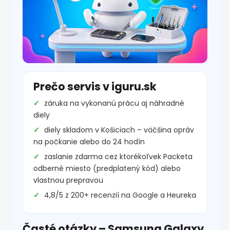
Prečo servis v iguru.sk
záruka na vykonanú prácu aj náhradné
diely
diely skladom v Košiciach – väčšina opráv
na počkanie alebo do 24 hodín
zaslanie zdarma cez ktorékoľvek Packeta
odberné miesto (predplatený kód) alebo
vlastnou prepravou
4,8/5 z 200+ recenzií na Google a Heureka
Časté otázky – Samsung Galaxy