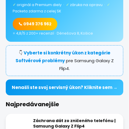
✓
originál a Premium diely ·
✓
záruka na opravu ·
✓
Packeta zdarma z celej SK
📞 0949 376 962
⭐ 4,8/5 z 200+ recenzií · Dénešova 8, Košice
👇
Vyberte si konkrétny úkon z kategórie
Softvérové problémy
pre Samsung Galaxy Z
Flip4.
Nenašli ste svoj servisný úkon? Kliknite sem →
Najpredávanejšie
Záchrana dát zo zničeného telefónu |
Samsung Galaxy Z Flip4