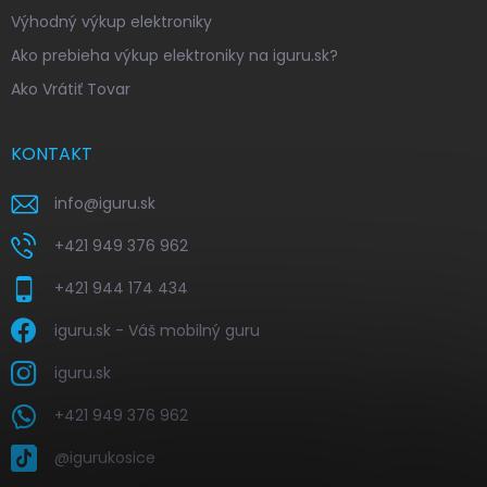
Výhodný výkup elektroniky
Ako prebieha výkup elektroniky na iguru.sk?
Ako Vrátiť Tovar
KONTAKT
info
@
iguru.sk
+421 949 376 962
+421 944 174 434
iguru.sk - Váš mobilný guru
iguru.sk
+421 949 376 962
@igurukosice