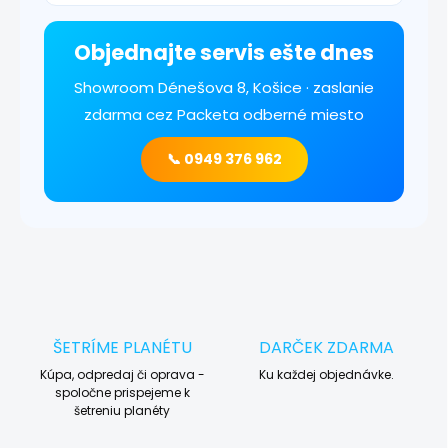
Objednajte servis ešte dnes
Showroom Dénešova 8, Košice · zaslanie
zdarma cez Packeta odberné miesto
📞 0949 376 962
ŠETRÍME PLANÉTU
DARČEK ZDARMA
Kúpa, odpredaj či oprava -
Ku každej objednávke.
spoločne prispejeme k
šetreniu planéty