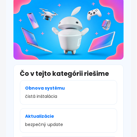
i
s
u
Čo v tejto kategórii riešime
Obnova systému
čistá inštalácia
Aktualizácie
bezpečný update